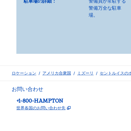
駐車場の詳細：
警備員が常駐する
警備万全な駐車
場。
ロケーション
/
アメリカ合衆国
/
ミズーリ
/
セントルイスの
お問い合わせ
電話：
+1-800-HAMPTON
,
新しいタブで開きます
世界各国のお問い合わせ先
Facebook
x
Instagram
、
新しいタブで開きます
、
新しいタブで開きます
、
新しいタブで開きます