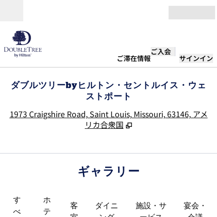
コンテンツに移動
営業時間
ご入会
ご滞在情報
サインイン
ダブルツリーbyヒルトン・セントルイス・ウェ
ストポート
,
1973 Craigshire Road, Saint Louis, Missouri, 63146, アメ
リカ合衆国
ギャラリー
す
ホ
客
ダイニ
施設・サ
宴会・
べ
テ