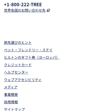
電話：
+1-800-222-TREE
,
新しいタブで開きます
世界各国のお問い合わせ先
x
Facebook
Instagram
、
新しいタブで開きます
、
新しいタブで開きます
、
新しいタブで開きます
旅先選びのヒント
ペット・フレンドリー・ステイ
ヒルトンのギフト券（ヨーロッパ）
クレジットカード
ヘルプセンター
ウェブアクセシビリティ
メディア
事業開発
採用情報
サイトマップ