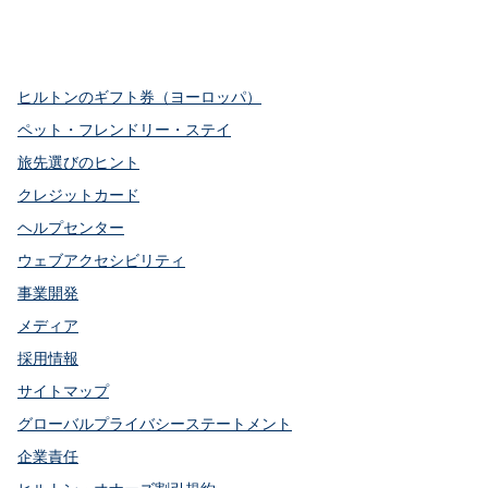
x
Facebook
Instagram
YouTube
Pinterest
、
新しいタブで開きます
、
新しいタブで開きます
、
新しいタブで開きます
、
新しいタブで開きます
、
新しいタブで開きます
ヒルトンのギフト券（ヨーロッパ）
ペット・フレンドリー・ステイ
旅先選びのヒント
クレジットカード
ヘルプセンター
ウェブアクセシビリティ
事業開発
メディア
採用情報
サイトマップ
グローバルプライバシーステートメント
企業責任