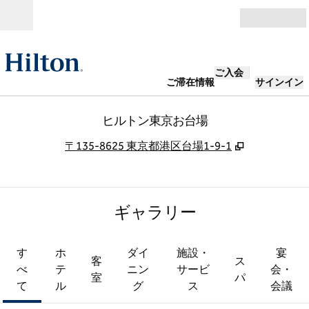
コンテンツに移動
営業時間
ご入会
ご滞在情報
サインイン
ヒルトン東京お台場
,
新しいタブ
〒135-8625 東京都港区台場1-9-1
ギャラリー
す
ホ
ダイ
施設・
宴
客
ス
べ
テ
ニン
サービ
会・
室
パ
て
ル
グ
ス
会議