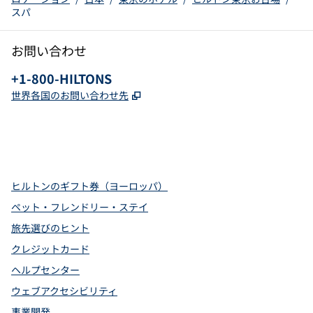
スパ
お問い合わせ
電話：
+1-800-HILTONS
,
新しいタブで開きます
世界各国のお問い合わせ先
x
Facebook
Instagram
YouTube
Pinterest
、
新しいタブで開きます
、
新しいタブで開きます
、
新しいタブで開きます
、
新しいタブで開きます
、
新しいタブで開きます
ヒルトンのギフト券（ヨーロッパ）
ペット・フレンドリー・ステイ
旅先選びのヒント
クレジットカード
ヘルプセンター
ウェブアクセシビリティ
事業開発