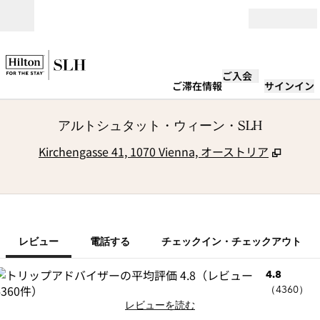
コンテンツに移動
営業時間
ご入会
ご滞在情報
サインイン
アルトシュタット・ウィーン・SLH
,
新し
Kirchengasse 41, 1070 Vienna, オーストリア
1/9
1
/
9
前の画像
次の画像
電話する
レビュー
電話する
チェックイン・チェックアウト
4.8
（
4360
）
レビューを読む