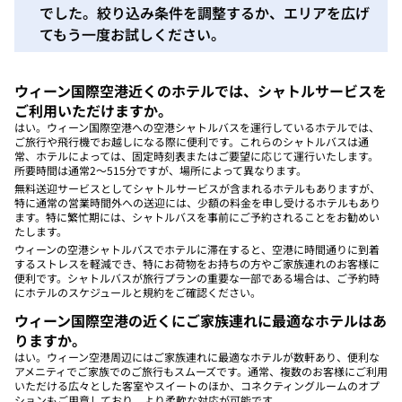
でした。絞り込み条件を調整するか、エリアを広げ
てもう一度お試しください。
ウィーン国際空港近くのホテルでは、シャトルサービスを
ご利用いただけますか。
はい。ウィーン国際空港への空港シャトルバスを運行しているホテルでは、
ご旅行や飛行機でお越しになる際に便利です。これらのシャトルバスは通
常、ホテルによっては、固定時刻表またはご要望に応じて運行いたします。
所要時間は通常2～515分ですが、場所によって異なります。
無料送迎サービスとしてシャトルサービスが含まれるホテルもありますが、
特に通常の営業時間外への送迎には、少額の料金を申し受けるホテルもあり
ます。特に繁忙期には、シャトルバスを事前にご予約されることをお勧めい
たします。
ウィーンの空港シャトルバスでホテルに滞在すると、空港に時間通りに到着
するストレスを軽減でき、特にお荷物をお持ちの方やご家族連れのお客様に
便利です。シャトルバスが旅行プランの重要な一部である場合は、ご予約時
にホテルのスケジュールと規約をご確認ください。
ウィーン国際空港の近くにご家族連れに最適なホテルはあ
りますか。
はい。ウィーン空港周辺にはご家族連れに最適なホテルが数軒あり、便利な
アメニティでご家族でのご旅行もスムーズです。通常、複数のお客様にご利用
いただける広々とした客室やスイートのほか、コネクティングルームのオプ
ションもご用意しており、より柔軟な対応が可能です。