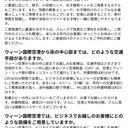
ご要望に応じて、椅子、小児用ベッド、お子様用ベッドをご用意するホテル
もございます。また、早朝の朝食メニューや、お子様向けのシンプルなお食
事メニューをご用意するホテルもございます。空港に近接することで、旅行
時間を短縮し、早朝や深夜のフライトをお子様と一緒に管理しやすくなりま
す。
ご家族連れに最適な当ホテルは、スムーズで快適なご滞在をお約束し、ご旅
行中のストレスを軽減し、あらゆる年代のお客様にゆっくりとお休みいただ
けるようお手伝いいたします。ご家族向けのアメニティをご予約の際にご確
認ください。
ウィーン国際空港から街の中心部までは、どのような交通
手段がありますか。
ウィーン空港から街の中心部までお越しのお客様は、交通手段はさまざまで
効率的です。ウィーン中心部にあるシティ空港鉄道（CAT）は、空港とウィー
ン・ミッテ駅の間をノンストップで運行しており、所要時間は約16分です。
CATは30分間隔で出発し、ビジネスのお客様にもレジャーのお客様にも簡単
にご利用いただけます。あるいは、Sバーン（S7線）は、市内への交通手段と
して費用効果が高く、途中複数の駅で停車し、中心部までの所要時間は約25
分です。
到着ロビーの外にはタクシーもございますので、お車でお越しいただけま
す。所要時間は、通常20～30分です。さらに、空港と市街地の間、さらに周
辺には複数のバスサービスがございます。
ウィーン国際空港では、ビジネスでお越しのお客様にどの
ような設備をご用意していますか。
ウィーン空港では、ビジネスでお越しのお客様のために、お仕事にも快適に