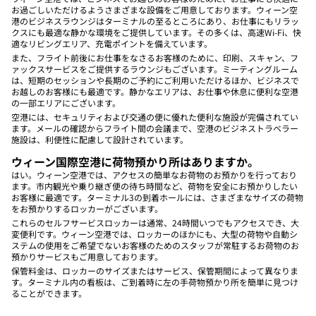
お過ごしいただけるようさまざまな設備をご用意しております。ウィーン空
港のビジネスラウンジはターミナルの至るところにあり、お仕事にもリラッ
クスにも最適な静かな環境をご提供しています。その多くは、高速Wi-Fi、快
適なリビングエリア、充電ポイントを備えています。
また、フライト前後にお仕事をなさるお客様のために、印刷、スキャン、フ
ァックスサービスをご提供するラウンジもございます。ミーティングルーム
は、短期のセッションや長期のご予約にご利用いただけるほか、ビジネスで
お越しのお客様にも最適です。静かなエリアは、お仕事や休息に便利な空港
の一部エリアにございます。
空港には、セキュリティおよび交通の便に優れた便利な施設が完備されてい
ます。メールの確認からフライト間の会議まで、空港のビジネストラベラー
施設は、利便性に配慮して設計されています。
ウィーン国際空港に荷物預かり所はありますか。
はい。ウィーン空港では、アクセスの簡単なお荷物のお預かりを行っており
ます。市内観光や乗り継ぎ便の待ち時間など、荷物を安全にお預かりしたい
お客様に最適です。ターミナル3の到着ホールには、さまざまなサイズの荷物
をお預かりするロッカーがございます。
これらのセルフサービスロッカーは通常、24時間いつでもアクセスでき、大
変便利です。ウィーン空港では、ロッカーのほかにも、大型の荷物や自動シ
ステムの使用をご希望でないお客様のためのスタッフが常駐するお荷物のお
預かりサービスもご用意しております。
保管料金は、ロッカーのサイズまたはサービス、保管期間によって異なりま
す。ターミナル内の看板は、ご到着時に左の手荷物預かり所を簡単に見つけ
ることができます。