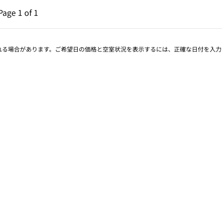
ページ（1/1）
次のページ（1/1）
Page
1 of 1
Page 1 of 1
される場合があります。ご希望日の価格と空室状況を表示するには、正確な日付を入力