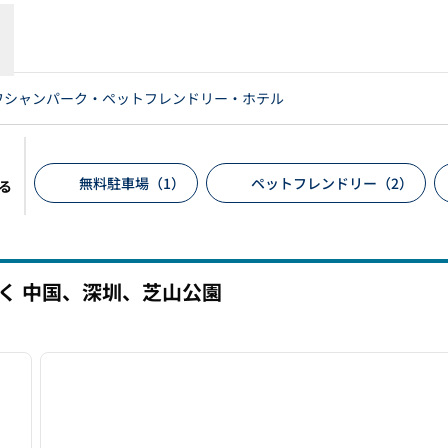
ワシャンパーク・ペットフレンドリー・ホテル
無料駐車場（1）
ペットフレンドリー（2）
る
推奨フィルター
く 中国、深圳、芝山公園
/
12
1
次の画像
前の画像
1/12