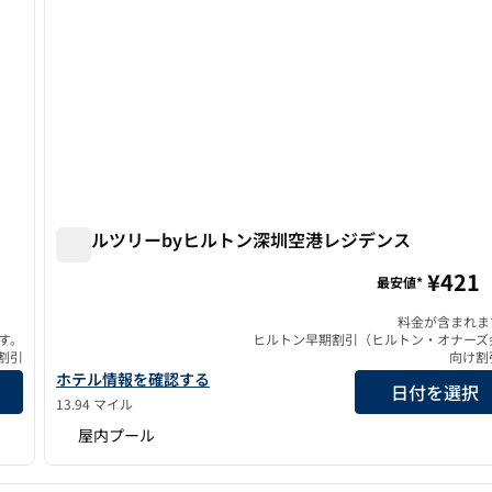
ダブルツリーbyヒルトン深圳空港レジデンス
ダブルツリーbyヒルトン深圳空港レジデンス
¥421
最安値*
料金が含まれま
す。
ヒルトン早期割引（ヒルトン・オナーズ
割引
向け割
ダブルツリーbyヒルトン深圳エアポート・レジデンスの詳細を
ホテル情報を確認する
日付を選択
13.94 マイル
屋内プール