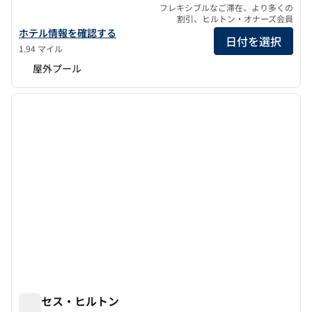
フレキシブルなご滞在、より多くの
割引、ヒルトン・オナーズ会員
ヒルトン・カイロ・ヘリオポリスの詳細を見る
ホテル情報を確認する
日付を選択
1.94 マイル
屋外プール
1
/
11
前の画像
次の画
1/11
ラムセス・ヒルトン