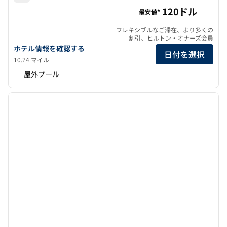
ラムセス・ヒルトン
120ドル
最安値*
フレキシブルなご滞在、より多くの
割引、ヒルトン・オナーズ会員
ラムセス・ヒルトンの詳細を見る
ホテル情報を確認する
日付を選択
10.74 マイル
屋外プール
1
/
12
前の画像
次の画
1/12