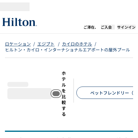
コンテンツに移動
新しいタブで開き
ご滞在、
ご入会
サインイン
ロケーション
/
エジプト
/
カイロのホテル
/
ヒルトン・カイロ・インターナショナルエアポートの屋外プール
ホ
テ
ル
を
ペットフレンドリー（2
比
較
推奨フィルター
す
る