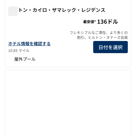
ヒルトン・カイロ・ザマレック・レジデンス
ヒルトン・カイロ・ザマレック・レジデンス
136ドル
最安値*
フレキシブルなご滞在、より多くの
割引、ヒルトン・オナーズ会員
ヒルトン・カイロ・ザマレック・レジデンスの詳細を表示
ホテル情報を確認する
日付を選択
10.85 マイル
屋外プール
1
/
12
前の画像
次の画
1/12