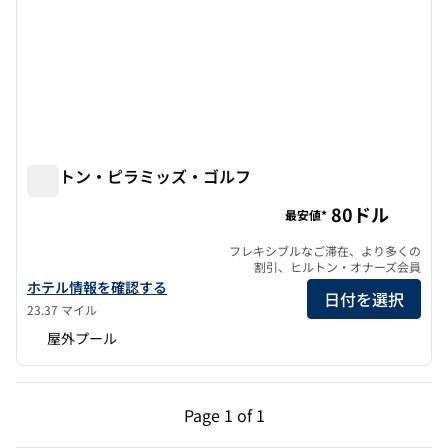
ヒルトン・ピラミッズ・ゴルフ
ヒルトン・ピラミッズ・ゴルフ
80ドル
最安値*
フレキシブルなご滞在、より多くの
割引、ヒルトン・オナーズ会員
ヒルトン・ピラミッズ・ゴルフの詳細を見る
ホテル情報を確認する
日付を選択
23.37 マイル
屋外プール
前のページ（1/1）
次のページ（1/1）
Page
1 of 1
Page 1 of 1