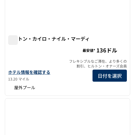
ヒルトン・カイロ・ナイル・マーディ
ヒルトン・カイロ・ナイル・マーディ
136ドル
最安値*
フレキシブルなご滞在、より多くの
割引、ヒルトン・オナーズ会員
ヒルトン・カイロ・ナイル・マーディの詳細を表示
ホテル情報を確認する
日付を選択
13.20 マイル
屋外プール
1
/
12
前の画像
次の画
1/12