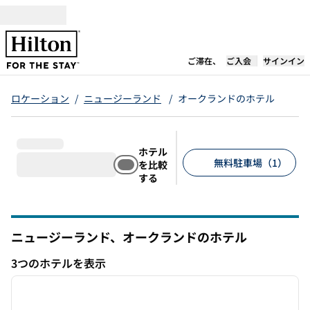
コンテンツに移動
新しいタブで開き
ご滞在、
ご入会
サインイン
ロケーション
/
ニュージーランド
/
オークランドのホテル
ホテル
無料駐車場（1）
を比較
する
推奨フィルター
ニュージーランド、オークランドのホテル
3つのホテルを表示
1
/
12
3つのホテルを表示
前の画像
次の画
1/12