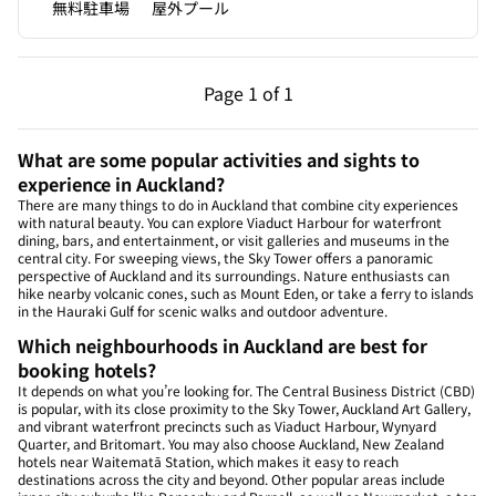
無料駐車場
屋外プール
前のページ（1/1）
次のページ（1/1）
Page
1 of 1
Page 1 of 1
What are some popular activities and sights to
experience in Auckland?
There are many things to do in Auckland that combine city experiences
with natural beauty. You can explore Viaduct Harbour for waterfront
dining, bars, and entertainment, or visit galleries and museums in the
central city. For sweeping views, the Sky Tower offers a panoramic
perspective of Auckland and its surroundings. Nature enthusiasts can
hike nearby volcanic cones, such as Mount Eden, or take a ferry to islands
in the Hauraki Gulf for scenic walks and outdoor adventure.
Which neighbourhoods in Auckland are best for
booking hotels?
It depends on what you’re looking for. The Central Business District (CBD)
is popular, with its close proximity to the Sky Tower, Auckland Art Gallery,
and vibrant waterfront precincts such as Viaduct Harbour, Wynyard
Quarter, and Britomart. You may also choose Auckland, New Zealand
hotels near Waitematā Station, which makes it easy to reach
destinations across the city and beyond. Other popular areas include