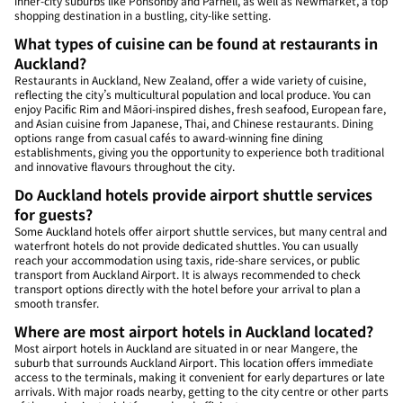
inner-city suburbs like Ponsonby and Parnell, as well as Newmarket, a top
shopping destination in a bustling, city-like setting.
What types of cuisine can be found at restaurants in
Auckland?
Restaurants in Auckland, New Zealand, offer a wide variety of cuisine,
reflecting the city’s multicultural population and local produce. You can
enjoy Pacific Rim and Māori-inspired dishes, fresh seafood, European fare,
and Asian cuisine from Japanese, Thai, and Chinese restaurants. Dining
options range from casual cafés to award-winning fine dining
establishments, giving you the opportunity to experience both traditional
and innovative flavours throughout the city.
Do Auckland hotels provide airport shuttle services
for guests?
Some Auckland hotels offer airport shuttle services, but many central and
waterfront hotels do not provide dedicated shuttles. You can usually
reach your accommodation using taxis, ride-share services, or public
transport from Auckland Airport. It is always recommended to check
transport options directly with the hotel before your arrival to plan a
smooth transfer.
Where are most airport hotels in Auckland located?
Most airport hotels in Auckland are situated in or near Mangere, the
suburb that surrounds Auckland Airport. This location offers immediate
access to the terminals, making it convenient for early departures or late
arrivals. With major roads nearby, getting to the city centre or other parts