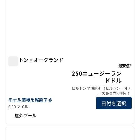
ヒルトン・オークランド
ヒルトン・オークランド
最安値*
250ニュージーラン
ドドル
ヒルトン早期割引（ヒルトン・オナ
ーズ会員向け割引）
ヒルトン・オークランドの詳細を表示
ホテル情報を確認する
日付を選択
0.89 マイル
屋外プール
1
/
12
前の画像
次の画
1/12