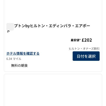
ハンプトンbyヒルトン・エディンバラ・エアポー
ト
ハンプトンbyヒルトン・エディンバラ・エアポート
£202
最安値*
ヒルトン・オナーズ割引
ハンプトンbyヒルトン・エディンバラ・エアポートのホテルの詳
ホテル情報を確認する
日付を選択
6.34 マイル
無料の朝食
1
/
12
前の画像
次の画
1/12