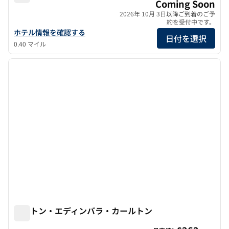
YOTEL・エディンバラ・セレクトbyヒルトン
Coming Soon
2026年 10月 3日以降ご到着のご予
約を受付中です。
YOTEL Edinburgh, セレクトbyヒルトンの詳細を見る
ホテル情報を確認する
日付を選択
0.40 マイル
1
/
11
前の画像
次の画
1/11
ヒルトン・エディンバラ・カールトン
ヒルトン・エディンバラ・カールトン