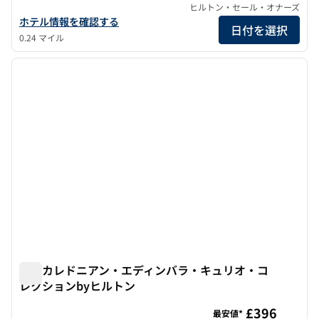
ヒルトン・セール・オナーズ
ダブルツリーbyヒルトン・エディンバラ・シティセンターの詳細
ホテル情報を確認する
日付を選択
0.24 マイル
1
/
12
前の画像
次の画
1/12
ザ・カレドニアン・エディンバラ・キュリオ・コ
レクションbyヒルトン
ザ・カレドニアン・エディンバラ・キュリオ・コレクション
£396
最安値*