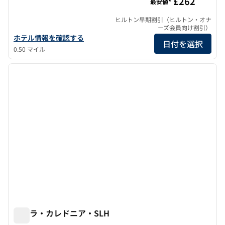
£262
最安値*
ヒルトン早期割引（ヒルトン・オナ
ーズ会員向け割引）
ヒルトン・エディンバラ・カールトンのホテルの詳細を表示
ホテル情報を確認する
日付を選択
0.50 マイル
1
/
7
前の画像
次の画
1/7
ニーラ・カレドニア・SLH
ニーラ・カレドニア・SLH