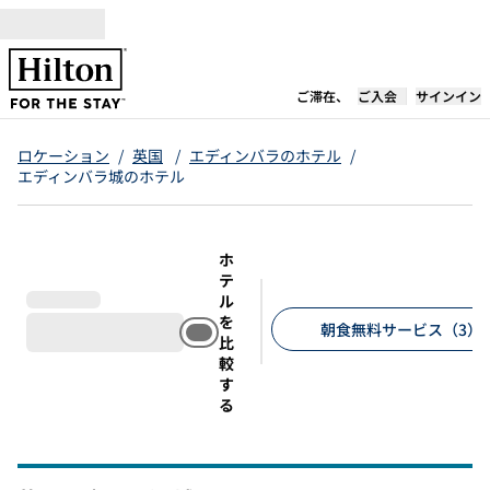
コンテンツに移動
新しいタブで開き
ご滞在、
ご入会
サインイン
ロケーション
/
英国
/
エディンバラのホテル
/
エディンバラ城のホテル
ホ
テ
ル
を
朝食無料サービス（3）
比
較
推奨フィルター
す
る