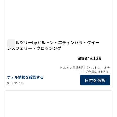
ダブルツリーbyヒルトン・エディンバラ・クイー
ンズフェリー・クロッシング
ダブルツリーbyヒルトン・エディンバラ・クイーンズフェ
£139
最安値*
ヒルトン早期割引（ヒルトン・オナ
ーズ会員向け割引）
ダブルツリーbyヒルトン・エディンバラ・クイーンズフェリー・
ホテル情報を確認する
日付を選択
9.08 マイル
1
/
3
前の画像
次の画
1/3