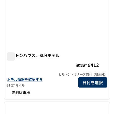
シートンハウス、SLHホテル
シートンハウス、SLHホテル
£412
最安値*
ヒルトン・オナーズ割引（朝食付）
シートン・ハウス・ア・SLHリザベーションズ・エアポートの詳細
ホテル情報を確認する
日付を選択
31.27 マイル
無料駐車場
1
/
12
前の画像
次の画
1/12