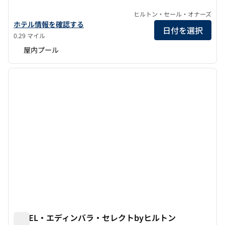
ヒルトン・セール・オナーズ
カレドニアン・エディンバラ・キュリオ・コレクションbyヒルト
ホテル情報を確認する
日付を選択
0.29 マイル
屋内プール
1
/
12
前の画像
次の画
1/12
YOTEL・エディンバラ・セレクトbyヒルトン