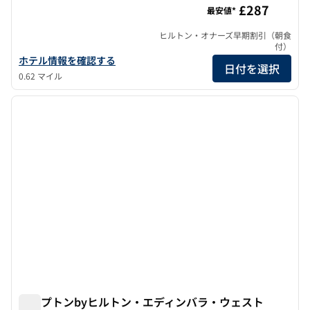
£287
最安値*
ヒルトン・オナーズ早期割引（朝食
付）
ニーラ・カレドニア・SLHカロライナ・ホテルの詳細を見る
ホテル情報を確認する
日付を選択
0.62 マイル
1
/
12
前の画像
次の画
1/12
ハンプトンbyヒルトン・エディンバラ・ウェスト