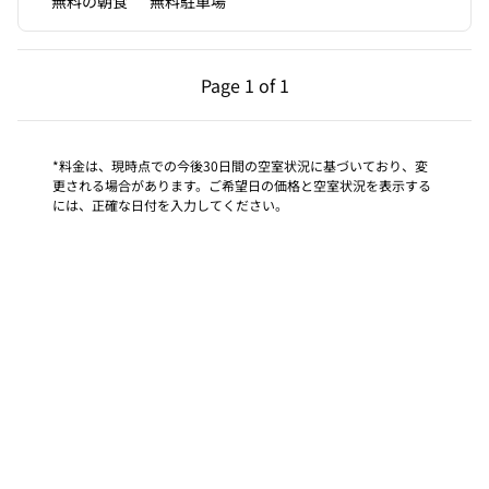
無料の朝食
無料駐車場
前のページ（1/1）
次のページ（1/1）
Page
1 of 1
Page 1 of 1
*料金は、現時点での今後30日間の空室状況に基づいており、変
更される場合があります。ご希望日の価格と空室状況を表示する
には、正確な日付を入力してください。