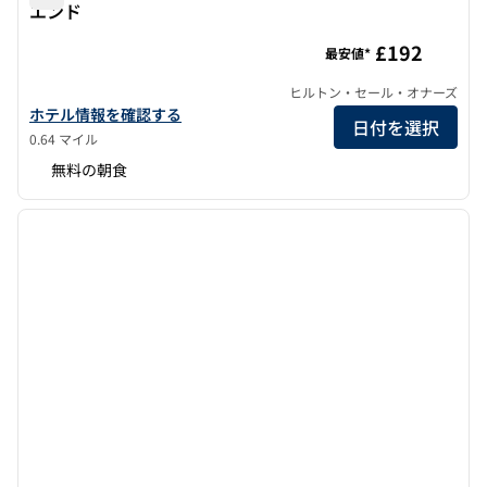
エンド
ハンプトンbyヒルトン・エディンバラ・ウェストエンド
£192
最安値*
ヒルトン・セール・オナーズ
ハンプトンbyヒルトン・エディンバラ・ウェストエンドのホテル
ホテル情報を確認する
日付を選択
0.64 マイル
無料の朝食
1
/
11
前の画像
次の画
1/11