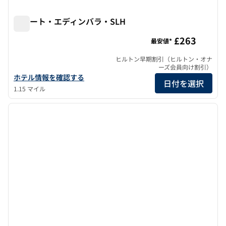
ロゼート・エディンバラ・SLH
ロゼート・エディンバラ・SLH
£263
最安値*
ヒルトン早期割引（ヒルトン・オナ
ーズ会員向け割引）
ロゼート・エディンバラ・SLHの詳細を見る
ホテル情報を確認する
日付を選択
1.15 マイル
1
/
12
前の画像
次の画
1/12