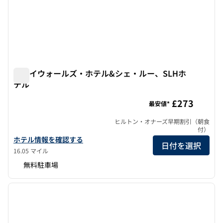
グレイウォールズ・ホテル&シェ・ルー、SLHホ
テル
グレイウォールズ・ホテル&シェ・ルー、SLHホテル
£273
最安値*
ヒルトン・オナーズ早期割引（朝食
付）
グレイウォールズ・ホテルおよびシェ・ルー・ア・SLHホテルの詳
ホテル情報を確認する
日付を選択
16.05 マイル
無料駐車場
1
/
12
前の画像
次の画
1/12