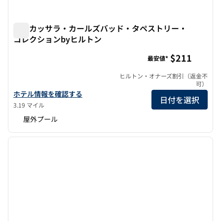
ザ・カッサラ・カールズバッド・タペストリー・
コレクションbyヒルトン
ザ・カッサラ・カールズバッド・タペストリー・コレクショ
$211
最安値*
ヒルトン・オナーズ割引（返金不
可）
カッサラ・カールスバッド・タペストリー・コレクションbyヒル
ホテル情報を確認する
日付を選択
3.19 マイル
屋外プール
1
/
12
前の画像
次の画
1/12