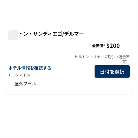
ヒルトン・サンディエゴ/デルマー
ヒルトン・サンディエゴ/デルマー
$200
最安値*
ヒルトン・オナーズ割引（返金不
可）
ヒルトン・サンディエゴ/デルマーの詳細を見る
ホテル情報を確認する
日付を選択
13.85 マイル
屋外プール
1
/
11
前の画像
次の画
1/11