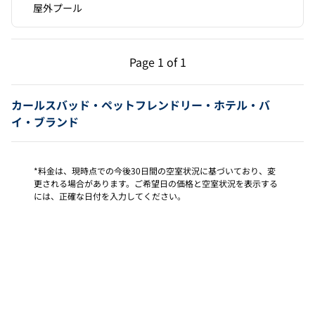
屋外プール
前のページ（1/1）
次のページ（1/1）
Page
1 of 1
Page 1 of 1
カールスバッド・ペットフレンドリー・ホテル・バ
イ・ブランド
*料金は、現時点での今後30日間の空室状況に基づいており、変
更される場合があります。ご希望日の価格と空室状況を表示する
には、正確な日付を入力してください。