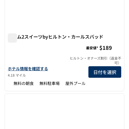
ホーム2スイーツbyヒルトン・カールスバッド
ホーム2スイーツbyヒルトン・カールスバッド
$189
最安値*
ヒルトン・オナーズ割引（返金不
可）
ホーム2スイーツbyヒルトン・カールスバッドのホテルの詳細を表
ホテル情報を確認する
日付を選択
4.18 マイル
無料の朝食
無料駐車場
屋外プール
1
/
12
前の画像
次の画
1/12