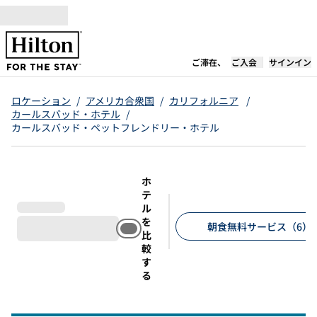
コンテンツに移動
新しいタブで開き
ご滞在、
ご入会
サインイン
ロケーション
/
アメリカ合衆国
/
カリフォルニア
/
カールスバッド・ホテル
/
カールスバッド・ペットフレンドリー・ホテル
ホ
テ
ル
を
朝食無料サービス（6）
比
較
推奨フィルター
す
る