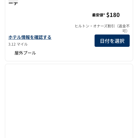
ーチ
ヒルトン・ガーデン・イン・カールズバッド・ビーチ
$180
最安値*
ヒルトン・オナーズ割引（返金不
可）
ヒルトン・ガーデン・イン・カールスバッド・ビーチのホテルの詳
ホテル情報を確認する
日付を選択
3.12 マイル
屋外プール
1
/
12
前の画像
次の画
1/12