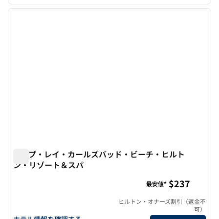
1
/
12
前の画像
次の画
1/12
ケープ・レイ・カールズバッド・ビーチ・ヒルト
ン・リゾート＆スパ
ケープ・レイ・カールズバッド・ビーチ・ヒルトン・リゾ
$237
最安値*
ヒルトン・オナーズ割引（返金不
可）
ケープレイ・カールスバッド・ビーチ・ヒルトン・リゾート&スパ
ホテル情報を確認する