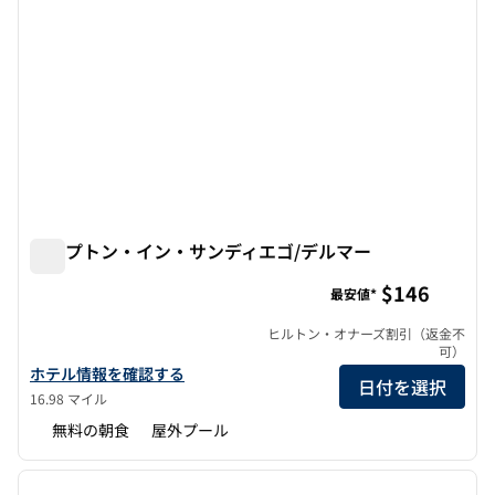
ハンプトン・イン・サンディエゴ/デルマー
ハンプトン・イン・サンディエゴ/デルマー
$146
最安値*
ヒルトン・オナーズ割引（返金不
可）
ハンプトン・イン・サンディエゴ/デルマーの詳細を表示
ホテル情報を確認する
日付を選択
16.98 マイル
無料の朝食
屋外プール
1
/
12
前の画像
次の画
1/12