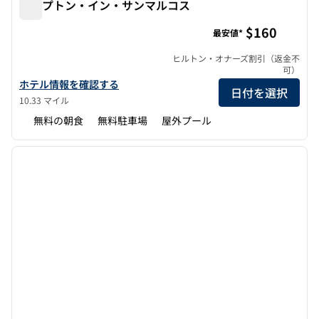
ハンプトン・イン・サンマルコス
ハンプトン・イン・サンマルコス
$160
最安値*
ヒルトン・オナーズ割引（返金不
可）
ハンプトン・イン・サンマルコスの詳細を見る
ホテル情報を確認する
日付を選択
10.33 マイル
無料の朝食
無料駐車場
屋外プール
1
/
12
前の画像
次の画
1/12