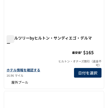
ダブルツリーbyヒルトン・サンディエゴ・デルマ
ー
ダブルツリーbyヒルトン・サンディエゴ・デルマー
$165
最安値*
ヒルトン・オナーズ割引（返金不
可）
ダブルツリーbyヒルトン・サンディエゴ・デルマーの詳細を見る
ホテル情報を確認する
日付を選択
16.96 マイル
屋外プール
1
/
12
前の画像
次の画
1/12