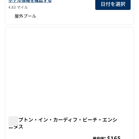
日付を選択
4.83 マイル
屋外プール
1
/
12
前の画像
次の画
1/12
ハンプトン・イン・カーディフ・ビーチ・エンシ
ニタス
ハンプトン・イン・カーディフ・ビーチ・エンシニタス
$165
最安値*