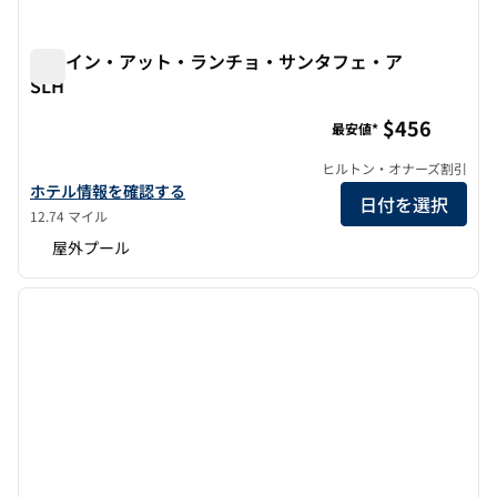
ザ・イン・アット・ランチョ・サンタフェ・ア
SLH
ザ・イン・アット・ランチョ・サンタフェ・アSLH
$456
最安値*
ヒルトン・オナーズ割引
ザ・イン・アット・ランチョ・サンタフェ・ア・SLHの詳細を見る
ホテル情報を確認する
日付を選択
12.74 マイル
屋外プール
1
/
10
前の画像
次の画
1/10