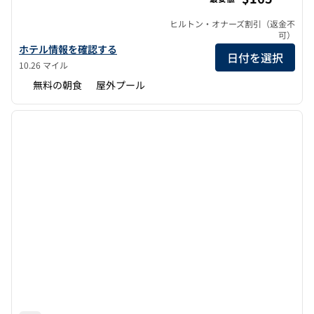
ヒルトン・オナーズ割引（返金不
可）
ハンプトン・イン・カーディフ・ビーチ・エンシニタスの詳細を表
ホテル情報を確認する
日付を選択
10.26 マイル
無料の朝食
屋外プール
1
/
12
前の画像
次の画
1/12