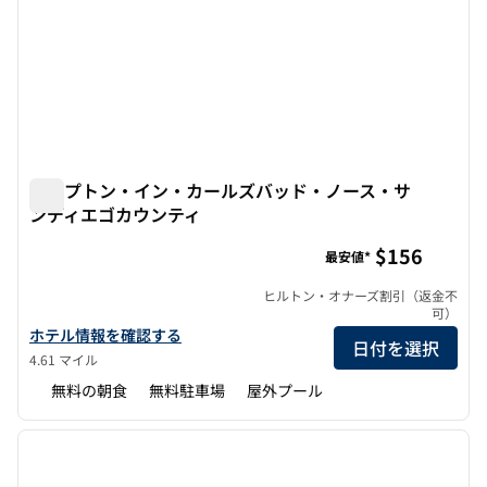
ハンプトン・イン・カールズバッド・ノース・サ
ンディエゴカウンティ
ハンプトン・イン・カールズバッド・ノース・サンディエ
$156
最安値*
ヒルトン・オナーズ割引（返金不
可）
ハンプトン・イン・カールスバッド・ノース・サンディエゴ・カウ
ホテル情報を確認する
日付を選択
4.61 マイル
無料の朝食
無料駐車場
屋外プール
1
/
12
前の画像
次の画
1/12