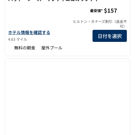
ホームウッド・スイーツbyヒルトン・カールズバッド・ノ
$157
最安値*
ヒルトン・オナーズ割引（返金不
可）
ホームウッド・スイーツbyヒルトン・カールスバッド・ノース・
ホテル情報を確認する
日付を選択
4.63 マイル
無料の朝食
屋外プール
1
/
12
前の画像
次の画
1/12