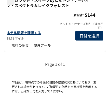
ン・スペクトラムレイクフォレスト
ホームウッド・スイーツbyヒルトン・アーバイン・スペク
$144
最安値*
ヒルトン・オナーズ割引（返金不
可）
ホームウッド・スイーツbyヒルトン・アーバイン・スペクトラム
ホテル情報を確認する
日付を選択
38.71 マイル
無料の朝食
屋外プール
前のページ（1/1）
次のページ（1/1）
Page
1 of 1
Page 1 of 1
*料金は、現時点での今後30日間の空室状況に基づいており、変
更される場合があります。ご希望日の価格と空室状況を表示する
には、正確な日付を入力してください。