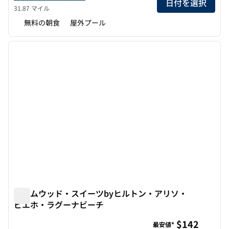
日付を選択
31.87 マイル
無料の朝食
屋外プール
1
/
12
前の画像
次の画
1/12
ホームウッド・スイーツbyヒルトン・アリソ・
ビエホ・ラグーナビーチ
ホームウッド・スイーツbyヒルトン・アリソ・ビエホ・ラ
$142
最安値*