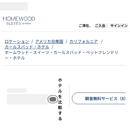
コンテンツに移動
新しいタブで開き
ご滞在、
ご入会
サインイン
ロケーション
/
アメリカ合衆国
/
カリフォルニア
/
カールスバッド・ホテル
/
ホームウッド・スイーツ・カールスバッド・ペットフレンドリ
ー・ホテル
ホ
テ
ル
を
朝食無料サービス（8）
比
較
推奨フィルター
す
る