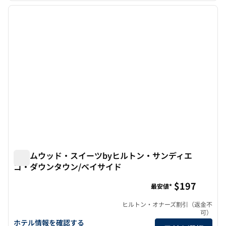
前の画像
次の画
1/12
ホームウッド・スイーツbyヒルトン・サンディエ
ゴ・ダウンタウン/ベイサイド
ホームウッド・スイーツbyヒルトン・サンディエゴ・ダウ
$197
最安値*
ヒルトン・オナーズ割引（返金不
可）
ホームウッド・スイーツbyヒルトン・サンディエゴ・ダウンタウン
ホテル情報を確認する