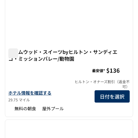
ホームウッド・スイーツbyヒルトン・サンディエ
ゴ・ミッションバレー/動物園
ホームウッド・スイーツbyヒルトン・サンディエゴ・ミッ
$136
最安値*
ヒルトン・オナーズ割引（返金不
可）
ホームウッド・スイーツbyヒルトン・サンディエゴ・ミッションバ
ホテル情報を確認する
日付を選択
29.75 マイル
無料の朝食
屋外プール
1
/
12
前の画像
次の画
1/12