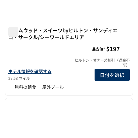
ホームウッド・スイーツbyヒルトン・サンディエ
ゴ・サークル/シーワールドエリア
ホームウッド・スイーツbyヒルトン・サンディエゴ・サー
$197
最安値*
ヒルトン・オナーズ割引（返金不
可）
ホームウッド・スイーツbyヒルトン・サンディエゴ・ホテル・サー
ホテル情報を確認する
日付を選択
29.53 マイル
無料の朝食
屋外プール
1
/
12
前の画像
次の画
1/12