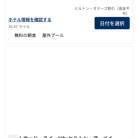
ヒルトン・オナーズ割引（返金不
可）
ホームウッド・スイーツbyヒルトン・アリソビエホ・ラグーナビ
ホテル情報を確認する
日付を選択
36.47 マイル
無料の朝食
屋外プール
1
/
12
前の画像
次の画
1/12
ホームウッド・スイーツbyヒルトン・アーバイ