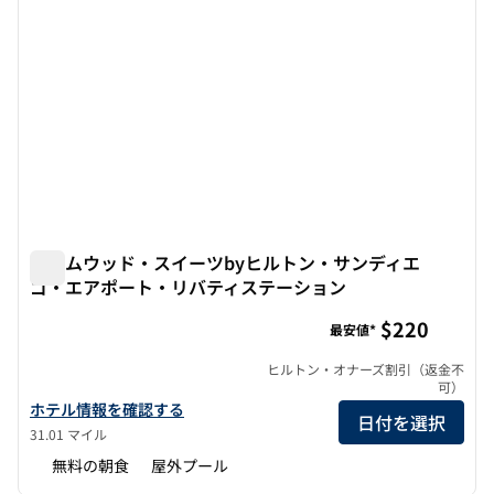
ホームウッド・スイーツbyヒルトン・サンディエ
ゴ・エアポート・リバティステーション
ホームウッド・スイーツbyヒルトン・サンディエゴ・エア
$220
最安値*
ヒルトン・オナーズ割引（返金不
可）
ホームウッド・スイーツbyヒルトン・サンディエゴ・エアポート
ホテル情報を確認する
日付を選択
31.01 マイル
無料の朝食
屋外プール
1
/
12