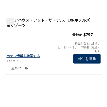
ショアハウス・アット・ザ・デル、LXRホテルズ
＆リゾーツ
ショアハウス・アット・ザ・デル、LXRホテルズ＆リゾー
$797
最安値*
料金が含まれます。
ヒルトン・オナーズ割引（返金不
可）
ザ・デルのショア・ハウス、LXRホテルズ＆リゾーツの詳細を見る
ホテル情報を確認する
日付を選択
1.19 マイル
屋外プール
1
/
12
前の画像
次の画
1/12