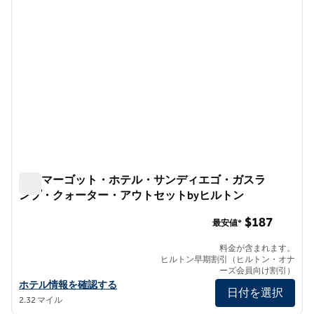
ザ・マーゴット・ホテル・サンディエゴ・ガスラ
ンプ・クォーター・アウトセットbyヒルトン
ザ・マーゴット・ホテル・サンディエゴ・ガスランプ・ク
$187
最安値*
料金が含まれます。
ヒルトン早期割引（ヒルトン・オナ
ーズ会員向け割引）
ザ・マーゴット・ホテル・サンディエゴ・ガスランプ・クォーター
ホテル情報を確認する
日付を選択
2.32 マイル
1
/
12