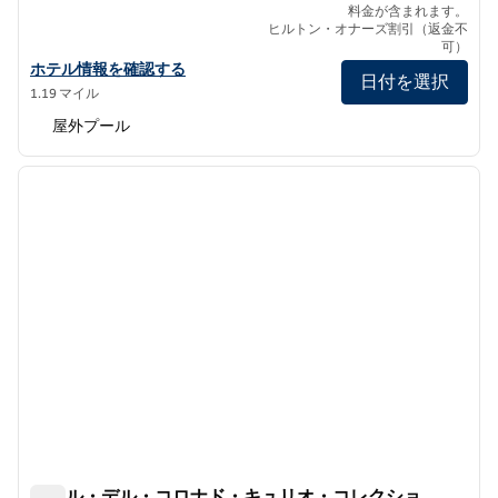
料金が含まれます。
ヒルトン・オナーズ割引（返金不
可）
ザ・デルのビーチビレッジ、LXRホテルズ＆リゾーツの詳細を見る
ホテル情報を確認する
日付を選択
1.19 マイル
屋外プール
1
/
12
前の画像
次の画
1/12
ホテル・デル・コロナド・キュリオ・コレクショ