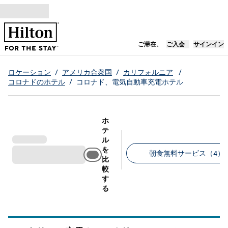
コンテンツに移動
新しいタブで開き
ご滞在、
ご入会
サインイン
ロケーション
/
アメリカ合衆国
/
カリフォルニア
/
コロナドのホテル
/
コロナド、電気自動車充電ホテル
ホ
テ
ル
を
朝食無料サービス（4）
比
較
推奨フィルター
す
る