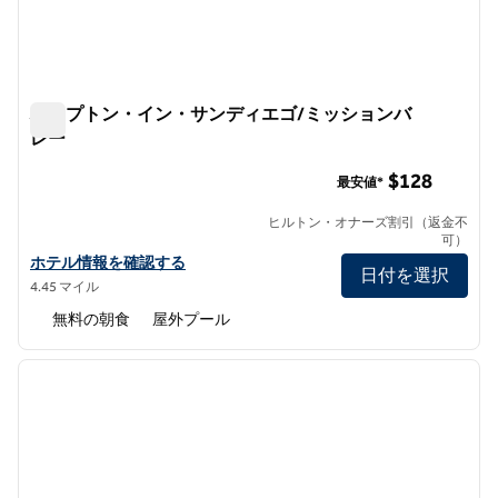
ハンプトン・イン・サンディエゴ/ミッションバ
レー
ハンプトン・イン・サンディエゴ/ミッションバレー
$128
最安値*
ヒルトン・オナーズ割引（返金不
可）
ハンプトン・イン・サンディエゴ/ミッションバレーのホテルの詳
ホテル情報を確認する
日付を選択
4.45 マイル
無料の朝食
屋外プール
1
/
12
前の画像
次の画
1/12