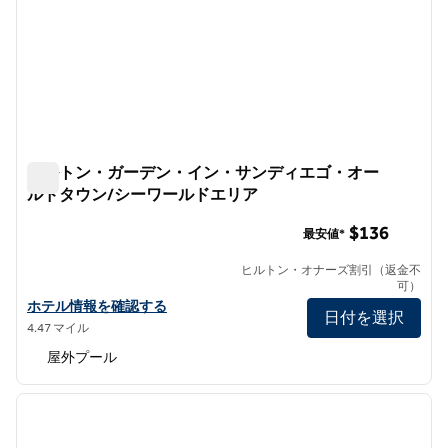
ヒルトン・ガーデン・イン・サンディエゴ・オー
ルドタウン/シーワールドエリア
ヒルトン・ガーデン・イン・サンディエゴ・オールドタウ
$136
最安値*
ヒルトン・オナーズ割引（返金不
可）
ヒルトン・ガーデン・イン・サンディエゴ・オールドタウン/シー
ホテル情報を確認する
日付を選択
4.47 マイル
屋外プール
1
/
11
前の画像
次の画
1/11