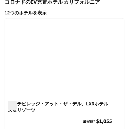
コロナドのEV充電ホテル
カリフォルニア
カリフォルニア
12つのホテルを表示
1
/
9
12つのホテルを表示
前の画像
次の画
1/9
ビーチビレッジ・アット・ザ・デル、LXRホテル
ズ＆リゾーツ
ビーチビレッジ・アット・ザ・デル、LXRホテルズ＆リゾ
$1,055
最安値*