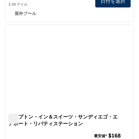
日付を選択
2.39 マイル
屋外プール
1
/
12
前の画像
次の画
1/12
ハンプトン・イン＆スイーツ・サンディエゴ・エ
アポート・リバティステーション
ハンプトン・イン＆スイーツ・サンディエゴ・エアポート
$168
最安値*