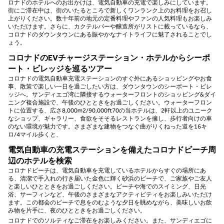
ロナドのホテルへのお出かけは、電気自動車の充電で楽しみにしています。
街にご滞在中は、街のいたるところで新しくワンランク上のお料理をお召し
上がりください。数十年前の地元の定番料理やファンの人気料理もお楽しみ
いただけます。さらに、カクテルバーや醸造所がリストに載っているなら、
コロナドのダウンタウンにある賑やかなナイトライフに魅了されることでし
ょう。
コロナドのEVチャージステーション・ホテルからシーポ
ート・ビレッジを巡るツアー
コロナドの電気自動車充電ステーションのすぐ外にあるショッピングやお食
事、散策で楽しい一日を過ごしたい方は、ダウンタウンのシーポート・ビレ
ッジへ。サンディエゴ湾に隣接するウォーターフロントのショッピング&ダイ
ニング複合施設で、午後のひとときをお過ごしください。ウォーターフロン
トに位置する、広さ8,000m2/90,000ft70の当ホテルは、2軒以上のユニーク
なショップ、ギャラリー、食欲をそそるレストランを擁し、歩行者向けの車
のない環境が魅力です。さまざまな建物をつなぐ曲がりくねった道を16キ
ロ/4マイル歩くと、
電気自動車の充電ステーションを備えたコロナドビーチ周
辺のホテルを検索
コロナドビーチは、電気自動車を充電しているホテルからすぐの場所にあ
る、清潔で手入れの行き届いた金色に輝く砂浜のビーチで、ご家族やご友人
と楽しいひとときをお過ごしください。ビーチや海でのスイミング、日光
浴、サーフィンなど、午後のさまざまなアクティビティをお楽しみいただけ
ます。この都会のビーチで息をのむような夕日を眺めながら、美味しいお飲
み物を片手に、夜のひとときをお過ごしください。
コロナドでのソルティなご滞在をお楽しみください。また、サンディエゴに