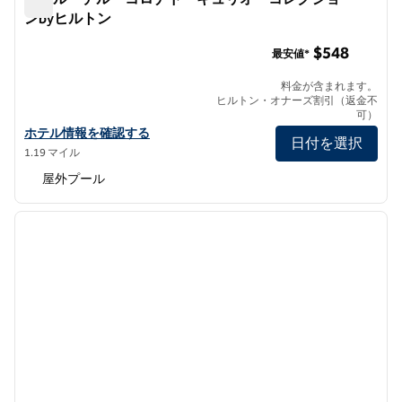
ンbyヒルトン
ホテル・デル・コロナド・キュリオ・コレクションbyヒル
$548
最安値*
料金が含まれます。
ヒルトン・オナーズ割引（返金不
可）
ホテル・デル・コロナド・キュリオ・コレクションbyヒルトンの
ホテル情報を確認する
日付を選択
1.19 マイル
屋外プール
1
/
11
前の画像
次の画
1/11