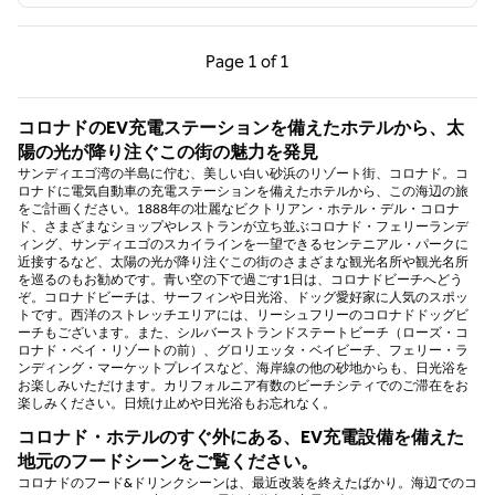
前のページ（1/1）
次のページ（1/1）
Page
1 of 1
Page 1 of 1
コロナドのEV充電ステーションを備えたホテルから、太
陽の光が降り注ぐこの街の魅力を発見
サンディエゴ湾の半島に佇む、美しい白い砂浜のリゾート街、コロナド。コ
ロナドに電気自動車の充電ステーションを備えたホテルから、この海辺の旅
をご計画ください。1888年の壮麗なビクトリアン・ホテル・デル・コロナ
ド、さまざまなショップやレストランが立ち並ぶコロナド・フェリーランデ
ィング、サンディエゴのスカイラインを一望できるセンテニアル・パークに
近接するなど、太陽の光が降り注ぐこの街のさまざまな観光名所や観光名所
を巡るのもお勧めです。青い空の下で過ごす1日は、コロナドビーチへどう
ぞ。コロナドビーチは、サーフィンや日光浴、ドッグ愛好家に人気のスポッ
トです。西洋のストレッチエリアには、リーシュフリーのコロナドドッグビ
ーチもございます。また、シルバーストランドステートビーチ（ローズ・コ
ロナド・ベイ・リゾートの前）、グロリエッタ・ベイビーチ、フェリー・ラ
ンディング・マーケットプレイスなど、海岸線の他の砂地からも、日光浴を
お楽しみいただけます。カリフォルニア有数のビーチシティでのご滞在をお
楽しみください。日焼け止めや日光浴もお忘れなく。
コロナド・ホテルのすぐ外にある、EV充電設備を備えた
地元のフードシーンをご覧ください。
コロナドのフード&ドリンクシーンは、最近改装を終えたばかり。海辺でのコ