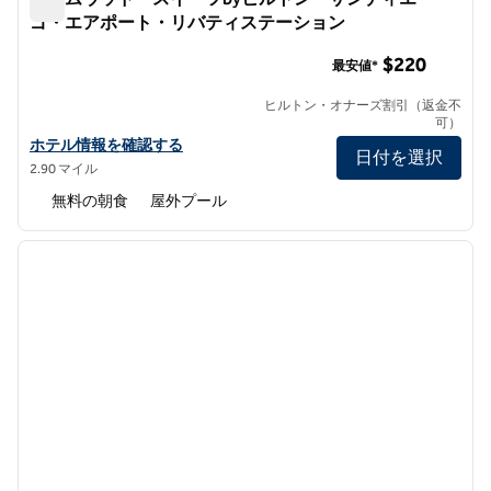
ゴ・エアポート・リバティステーション
ホームウッド・スイーツbyヒルトン・サンディエゴ・エ
$220
最安値*
ヒルトン・オナーズ割引（返金不
可）
ホームウッド・スイーツbyヒルトン・サンディエゴ・エアポート
ホテル情報を確認する
日付を選択
2.90 マイル
無料の朝食
屋外プール
1
/
12
前の画像
次の画
1/12