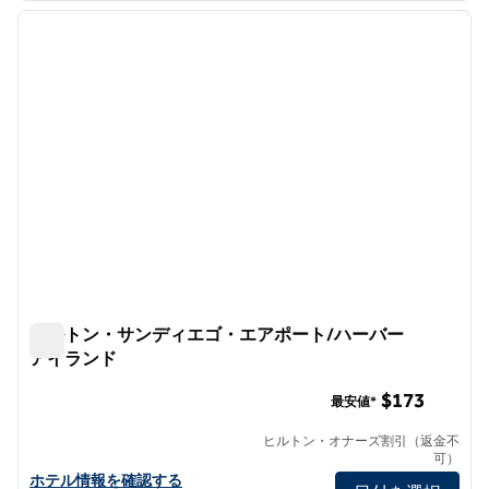
前の画像
次の画
1/12
ヒルトン・サンディエゴ・エアポート/ハーバー
アイランド
ヒルトン・サンディエゴ・エアポート/ハーバーアイランド
$173
最安値*
ヒルトン・オナーズ割引（返金不
可）
ヒルトン・サンディエゴ・エアポート/ハーバーアイランドのホテ
ホテル情報を確認する