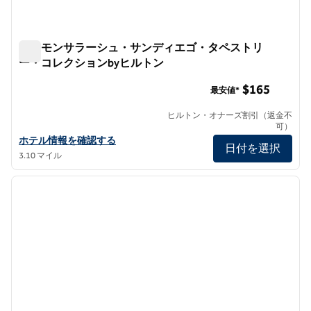
ザ・モンサラーシュ・サンディエゴ・タペストリ
ー・コレクションbyヒルトン
ザ・モンサラーシュ・サンディエゴ・タペストリー・コレク
$165
最安値*
ヒルトン・オナーズ割引（返金不
可）
ザ・モンサラズ・サンディエゴ・タペストリー・コレクションby
ホテル情報を確認する
日付を選択
3.10 マイル
1
/
12
前の画像
次の画
1/12