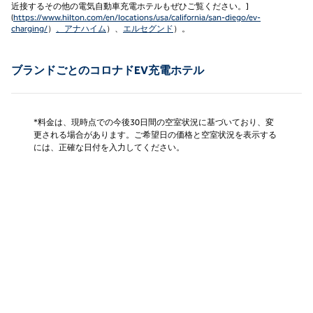
近接するその他の電気自動車充電ホテルもぜひご覧ください。]
(
https://www.hilton.com/en/locations/usa/california/san-diego/ev-
charging/
）
、アナハイム
）、
エルセグンド
）。
ブランドごとのコロナドEV充電ホテル
*料金は、現時点での今後30日間の空室状況に基づいており、変
更される場合があります。ご希望日の価格と空室状況を表示する
には、正確な日付を入力してください。