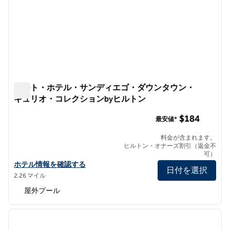
カルト・ホテル・サンディエゴ・ダウンタウン・
キュリオ・コレクションbyヒルトン
カルト・ホテル・サンディエゴ・ダウンタウン・キュリオ・
$184
最安値*
料金が含まれます。
ヒルトン・オナーズ割引（返金不
可）
カルト・ホテル・サンディエゴ・ダウンタウン・キュリオ・コレク
ホテル情報を確認する
日付を選択
2.26 マイル
屋外プール
1
/
12
前の画像
次の画
1/12