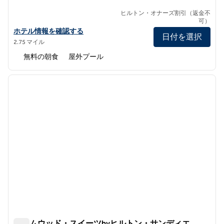
ヒルトン・オナーズ割引（返金不
可）
ハンプトン・イン＆スイーツ・サンディエゴ・エアポート・リバテ
ホテル情報を確認する
日付を選択
2.75 マイル
無料の朝食
屋外プール
1
/
12
前の画像
次の画
1/12
ホームウッド・スイーツbyヒルトン・サンディエ