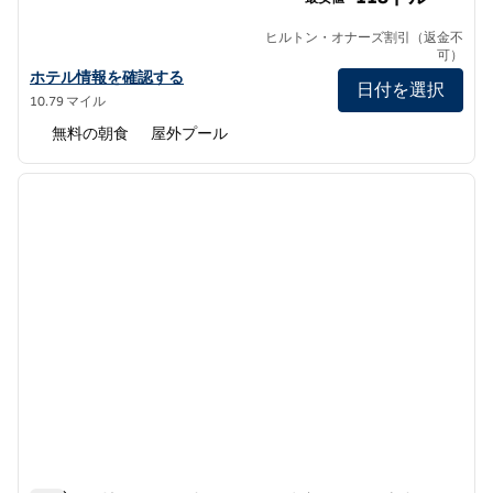
ヒルトン・オナーズ割引（返金不
可）
ハンプトン・イン・アーバイン・スペクトラム・レイクフォレスト
ホテル情報を確認する
日付を選択
10.79 マイル
無料の朝食
屋外プール
1
/
12
前の画像
次の画
1/12