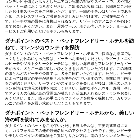
ョンテレビを備えた広々としたエアコン完備の客室やスイートで、犬や猫と
ペットと一緒におくつろぎください。ご出張のお客様には、お部屋にご用意
したお仕事スペースをご利用いただけます。一部のホテルはリゾートである
ため、ストレスフリーなご滞在をお楽しみいただけます。ご滞在先に応じ
て、ビーチや海の景色に直接出られるなど、リゾートのアメニティを心ゆく
までお楽しみください。また、屋外プール、ホテル内レストラン、ルームサ
ービスもご利用いただけるホテルもあります。
ダナポイントのベスト・ペットフレンドリー・ホテルを訪
ねて、オレンジカウンティを探訪
ダナポイントのベスト・ペットフレンドリー・ホテルで、快適なお部屋でゆ
っくりとお休みになった後は、ビーチへお出かけください。ラグーナ・ニゲ
ルビーチやソルトクリークビーチには、美しい海岸線とフレンドリーなビー
チがあり、犬とご一緒に楽しいひとときをお過ごしいただけます。この地域
のほとんどのビーチや公園では、犬をご同伴いただけます。ただし、ビーチ
によっては特定の要件が適用される場合がございますので、事前に許可内容
をご確認ください。サーフィンやスイミングを楽しんだ後は、地元のレスト
ランを訪れて地元の料理をお試しください。新鮮なポケボウル、寿司、そし
てアメリカの伝統と島の雰囲気が融合した活気あふれるレストランをお楽し
みください。また、職人の手によるブティックを数多く探検して、カリフォ
ルニアの品々をお買い求めいただくこともできます。
ダナポイント・ペットフレンドリー・ホテルから、美しい
海の町を訪れてみませんか。
ダナポイントのペットをご同伴いただける当ホテルは、主要高速道路に近
く、カリフォルニアの他の観光名所へのアクセスも万全です。美しいビーチ
や美しいスペインの建築物をご覧になりたい方は、南のサンクレメンテへお