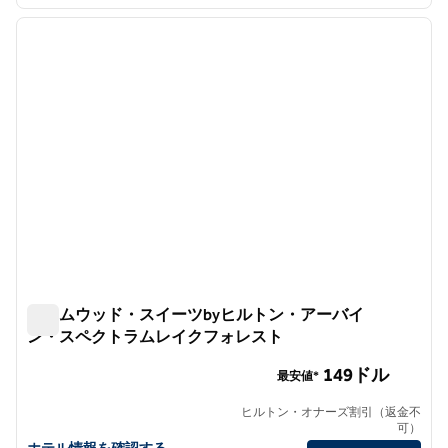
1
/
12
前の画像
次の画
1/12
ホームウッド・スイーツbyヒルトン・アーバイ
ン・スペクトラムレイクフォレスト
ホームウッド・スイーツbyヒルトン・アーバイン・スペク
149ドル
最安値*
ヒルトン・オナーズ割引（返金不
可）
ホームウッド・スイーツbyヒルトン・アーバイン・スペクトラム