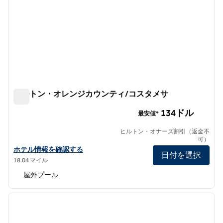
ヒルトン・オレンジカウンティ/コスタメサ
ヒルトン・オレンジカウンティ/コスタメサ
134ドル
最安値*
ヒルトン・オナーズ割引（返金不
可）
ヒルトン・オレンジカウンティ/コスタメサの詳細を表示
ホテル情報を確認する
日付を選択
18.04 マイル
屋外プール
1
/
12
前の画像
次の画
1/12