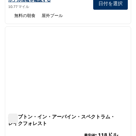
ホテル情報を確認する
日付を選択
10.77 マイル
無料の朝食
屋外プール
1
/
12
前の画像
次の画
1/12
ハンプトン・イン・アーバイン・スペクトラム・
レイクフォレスト
ハンプトン・イン・アーバイン・スペクトラム・レイクフ
118ドル
最安値*