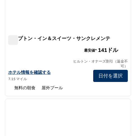
ハンプトン・イン＆スイーツ・サンクレメンテ
ハンプトン・イン＆スイーツ・サンクレメンテ
141ドル
最安値*
ヒルトン・オナーズ割引（返金不
可）
ハンプトン・イン＆スイーツ・サンクレメンテのホテルの詳細を表
ホテル情報を確認する
日付を選択
7.15 マイル
無料の朝食
屋外プール
1
/
12
前の画像
次の画
1/12