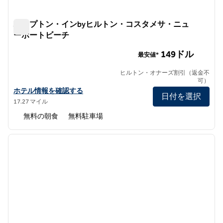
ハンプトン・インbyヒルトン・コスタメサ・ニュ
ーポートビーチ
ハンプトン・インbyヒルトン・コスタメサ・ニューポート
149ドル
最安値*
ヒルトン・オナーズ割引（返金不
可）
ハンプトン・インbyヒルトン・コスタメサ・ニューポートビーチ
ホテル情報を確認する
日付を選択
17.27 マイル
無料の朝食
無料駐車場
1
/
12
前の画像
次の画
1/12