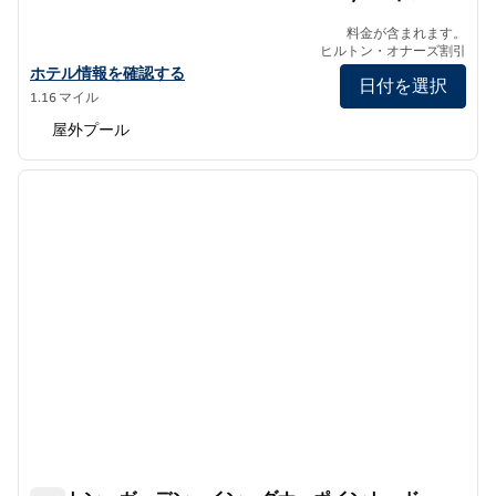
料金が含まれます。
ヒルトン・オナーズ割引
ウォルドーフ・アストリア・モナークビーチのホテルの詳細を見る
ホテル情報を確認する
日付を選択
1.16 マイル
屋外プール
1
/
12
前の画像
次の画
1/12