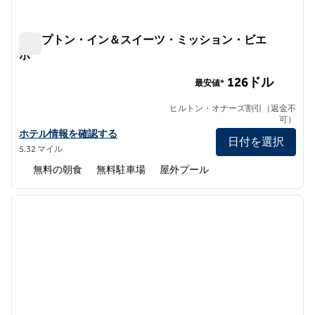
ハンプトン・イン＆スイーツ・ミッション・ビエ
ホ
ハンプトン・イン＆スイーツ・ミッション・ビエホ
126ドル
最安値*
ヒルトン・オナーズ割引（返金不
可）
ハンプトン・イン＆スイーツ・ミッション・ヴィエホのホテルの詳
ホテル情報を確認する
日付を選択
5.32 マイル
無料の朝食
無料駐車場
屋外プール
1
/
12
前の画像
次の画
1/12