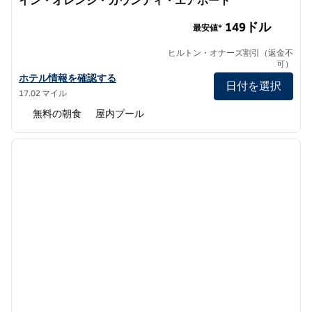
イン・オレンジ・カウンティ・エアポート
エンバシー・スイーツ・バイ・ヒルトン・アーバイン・オ
149ドル
最安値*
ヒルトン・オナーズ割引（返金不
可）
エンバシー・スイーツbyヒルトン・アーバイン・オレンジカウン
ホテル情報を確認する
日付を選択
17.02 マイル
無料の朝食
屋内プール
1
/
12
前の画像
次の画
1/12