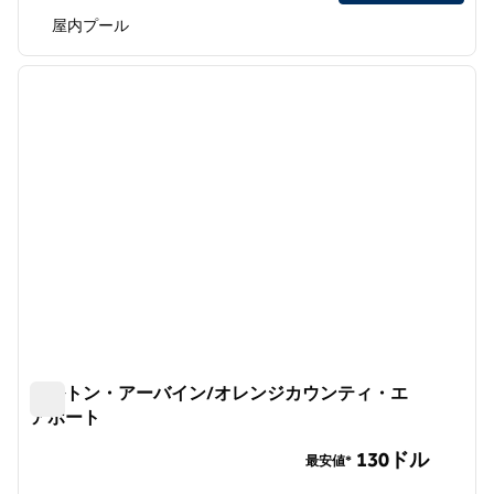
屋内プール
1
/
12
前の画像
次の画
1/12
ヒルトン・アーバイン/オレンジカウンティ・エ
アポート
ヒルトン・アーバイン/オレンジカウンティ・エアポート
130ドル
最安値*