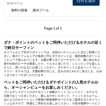
日付を選択
18.59 マイル
無料の朝食
屋内プール
前のページ（1/1）
次のページ（1/1）
Page
1 of 1
Page 1 of 1
ダナ・ポイントのペットをご同伴いただけるホテルの近く
で終日サーフィン
カリフォルニア州ダナポイントでは、次回のバケーションにぜひご利用くだ
さい。南カリフォルニアの海岸に佇むダナポイントは、国内有数のオーシャ
ンビューで知られています。太陽が降り注ぐビーチタウンで、風に吹かれた
崖や白砂のビーチを散策したり、イルカと泳いだり、ショッピングを楽しん
だりと、思いのままにお過ごしください。ダナポイントにあるペットフレン
ドリー・ホテルでは、犬愛好家の方にも、足をのせた4人のご友人にも、心ゆ
くまでおくつろぎいただけます。
ペットをご同伴いただけるダナポイントの人気ホテルか
ら、オーシャンビューをお楽しみください。
ゴールデンステートのダナポイント有数のペットフレンドリー・ホテルで、
日陰でおくつろぎください。親しみやすいスタッフ、フィットネスルーム、
ほとんどのロケーションで毎朝の朝食無料サービスをご提供するスタイリッ
シュなホテルで、快適なご滞在をお楽しみください。小型冷蔵庫やハイビジ