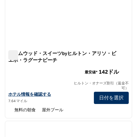
ホームウッド・スイーツbyヒルトン・アリソ・ビ
エホ・ラグーナビーチ
ホームウッド・スイーツbyヒルトン・アリソ・ビエホ・ラ
142ドル
最安値*
ヒルトン・オナーズ割引（返金不
可）
ホームウッド・スイーツbyヒルトン・アリソビエホ・ラグーナビ
ホテル情報を確認する
日付を選択
7.64 マイル
無料の朝食
屋外プール
1
/
12
前の画像
次の画
1/12