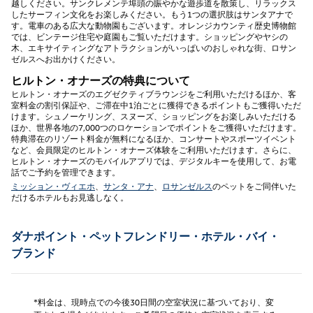
越しください。サンクレメンテ埠頭の賑やかな遊歩道を散策し、リラックス
したサーフィン文化をお楽しみください。もう1つの選択肢はサンタアナで
す。電車のある広大な動物園もございます。オレンジカウンティ歴史博物館
では、ビンテージ住宅や庭園もご覧いただけます。ショッピングやヤシの
木、エキサイティングなアトラクションがいっぱいのおしゃれな街、ロサン
ゼルスへお出かけください。
ヒルトン・オナーズの特典について
ヒルトン・オナーズのエグゼクティブラウンジをご利用いただけるほか、客
室料金の割引保証や、ご滞在中1泊ごとに獲得できるポイントもご獲得いただ
けます。シュノーケリング、スヌーズ、ショッピングをお楽しみいただける
ほか、世界各地の7,000つのロケーションでポイントをご獲得いただけます。
特典滞在のリゾート料金が無料になるほか、コンサートやスポーツイベント
など、会員限定のヒルトン・オナーズ体験をご利用いただけます。さらに、
ヒルトン・オナーズのモバイルアプリでは、デジタルキーを使用して、お電
話でご予約を管理できます。
ミッション・ヴィエホ
、
サンタ・アナ
、
ロサンゼルス
のペットをご同伴いた
だけるホテルもお見逃しなく。
ダナポイント・ペットフレンドリー・ホテル・バイ・
ブランド
*料金は、現時点での今後30日間の空室状況に基づいており、変