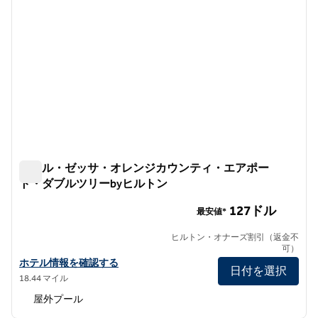
ホテル・ゼッサ・オレンジカウンティ・エアポー
ト・ダブルツリーbyヒルトン
ホテル・ゼッサ・オレンジカウンティ・エアポート・ダブル
127ドル
最安値*
ヒルトン・オナーズ割引（返金不
可）
ホテル・ゼッサ・オレンジカウンティ・エアポート・ダブルツリー
ホテル情報を確認する
日付を選択
18.44 マイル
屋外プール
1
/
11