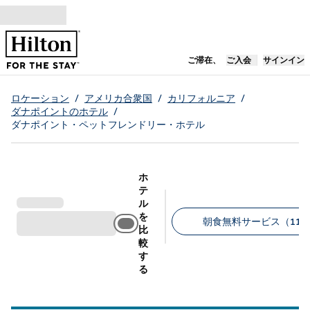
コンテンツに移動
新しいタブで開き
ご滞在、
ご入会
サインイン
ロケーション
/
アメリカ合衆国
/
カリフォルニア
/
ダナポイントのホテル
/
ダナポイント・ペットフレンドリー・ホテル
ホ
テ
ル
を
朝食無料サービス（11
比
較
推奨フィルター
す
る