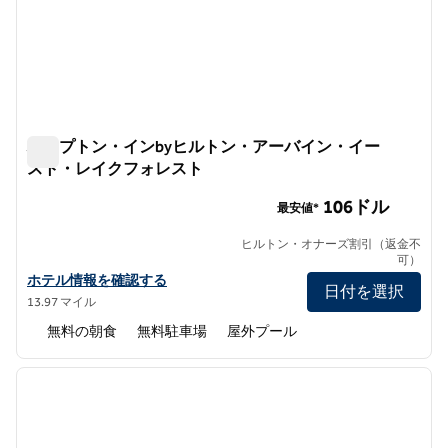
ハンプトン・インbyヒルトン・アーバイン・イー
スト・レイクフォレスト
ハンプトン・インbyヒルトン・アーバイン・イースト・レ
106ドル
最安値*
ヒルトン・オナーズ割引（返金不
可）
ハンプトン・インbyヒルトン・アーバイン・イースト・レイクフ
ホテル情報を確認する
日付を選択
13.97 マイル
無料の朝食
無料駐車場
屋外プール
1
/
12
前の画像
次の画
1/12