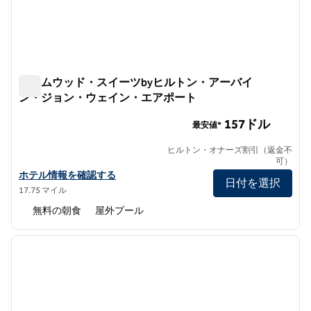
ホームウッド・スイーツbyヒルトン・アーバイ
ン・ジョン・ウェイン・エアポート
ホームウッド・スイーツbyヒルトン・アーバイン・ジョン
157ドル
最安値*
ヒルトン・オナーズ割引（返金不
可）
ホームウッド・スイーツbyヒルトン・アーバイン・ジョン・ウェ
ホテル情報を確認する
日付を選択
17.75 マイル
無料の朝食
屋外プール
1
/
12
前の画像
次の画
1/12