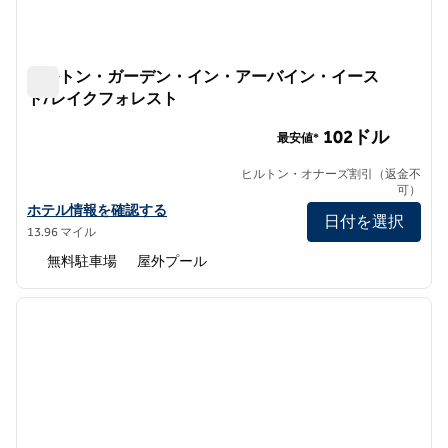
ヒルトン・ガーデン・イン・アーバイン・イース
ト/レイクフォレスト
ヒルトン・ガーデン・イン・アーバイン・イースト/レイ
102ドル
最安値*
ヒルトン・オナーズ割引（返金不
可）
ヒルトン・ガーデン・イン・アーバイン・イースト/レイクフォレ
ホテル情報を確認する
日付を選択
13.96 マイル
無料駐車場
屋外プール
1
/
12
前の画像
次の画
1/12