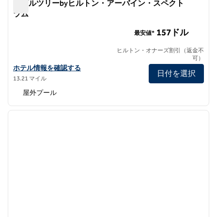
ダブルツリーbyヒルトン・アーバイン・スペクト
ラム
ダブルツリーbyヒルトン・アーバイン・スペクトラム
157ドル
最安値*
ヒルトン・オナーズ割引（返金不
可）
ダブルツリーbyヒルトン・アーバイン・スペクトラムの詳細を見る
ホテル情報を確認する
日付を選択
13.21 マイル
屋外プール
1
/
12
前の画像
次の画
1/12