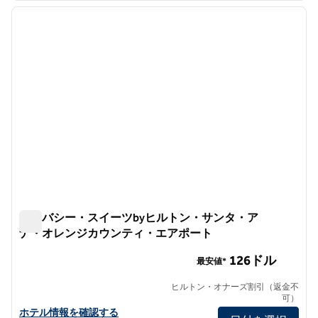
前の画像
次の画
1/11
エンバシー・スイーツbyヒルトン・サンタ・ア
ナ・オレンジカウンティ・エアポート
エンバシー・スイーツbyヒルトン・サンタ・アナ・オレン
126ドル
最安値*
ヒルトン・オナーズ割引（返金不
可）
エンバシー・スイーツbyヒルトン・サンタアナ・オレンジカウン
ホテル情報を確認する