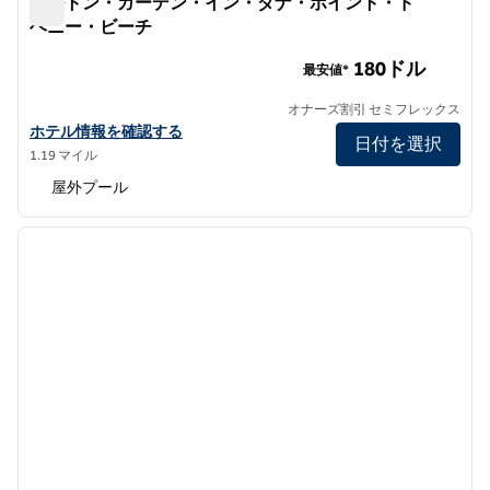
ヒルトン・ガーデン・イン・ダナ・ポイント・ド
ヘニー・ビーチ
ヒルトン・ガーデン・イン・ダナ・ポイント・ドヘニー・
180ドル
最安値*
オナーズ割引 セミフレックス
ヒルトン・ガーデン・イン・ダナ・ポイント・ドーニービーチのホ
ホテル情報を確認する
日付を選択
1.19 マイル
屋外プール
1
/
12
前の画像
次の画
1/12