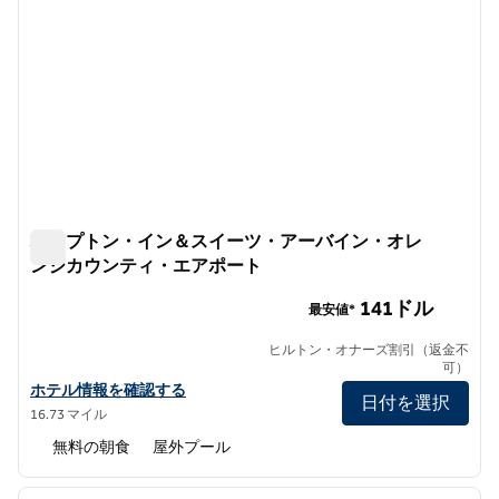
ハンプトン・イン＆スイーツ・アーバイン・オレ
ンジカウンティ・エアポート
ハンプトン・イン＆スイーツ・アーバイン・オレンジカウ
141ドル
最安値*
ヒルトン・オナーズ割引（返金不
可）
ハンプトン・イン＆スイーツ・アーバイン・オレンジカウンティ・
ホテル情報を確認する
日付を選択
16.73 マイル
無料の朝食
屋外プール
1
/
12
前の画像
次の画
1/12