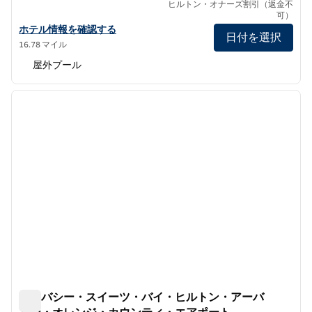
ヒルトン・オナーズ割引（返金不
可）
ヒルトン・アーバイン/オレンジカウンティ・エアポートのホテル
ホテル情報を確認する
日付を選択
16.78 マイル
屋外プール
1
/
12
前の画像
次の画
1/12
エンバシー・スイーツ・バイ・ヒルトン・アーバ