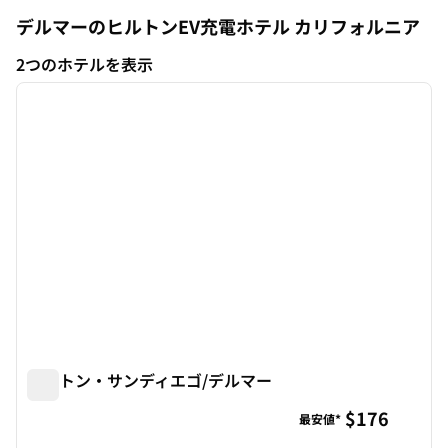
デルマーのヒルトンEV充電ホテル
カリフォルニア
カリフォルニア
2つのホテルを表示
1
/
10
2つのホテルを表示
前の画像
次の画
1/10
ヒルトン・サンディエゴ/デルマー
ヒルトン・サンディエゴ/デルマー
$176
最安値*