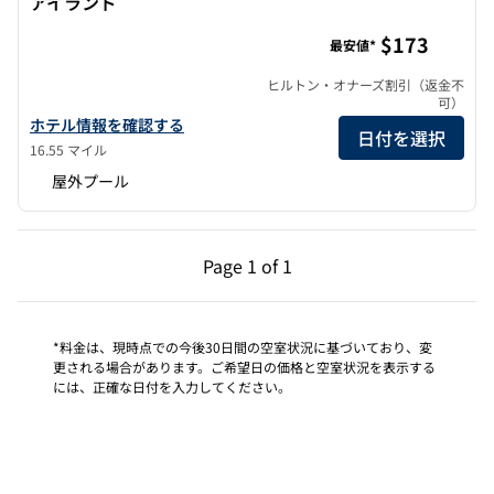
アイランド
ヒルトン・サンディエゴ・エアポート/ハーバーアイランド
$173
最安値*
ヒルトン・オナーズ割引（返金不
可）
ヒルトン・サンディエゴ・エアポート/ハーバーアイランドのホテ
ホテル情報を確認する
日付を選択
16.55 マイル
屋外プール
前のページ（1/1）
次のページ（1/1）
Page
1 of 1
Page 1 of 1
*料金は、現時点での今後30日間の空室状況に基づいており、変
更される場合があります。ご希望日の価格と空室状況を表示する
には、正確な日付を入力してください。