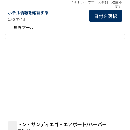
ヒルトン・オナーズ割引（返金不
可）
ヒルトン・サンディエゴ/デルマーの詳細を見る
ホテル情報を確認する
日付を選択
1.46 マイル
屋外プール
1
/
12
前の画像
次の画
1/12
ヒルトン・サンディエゴ・エアポート/ハーバー