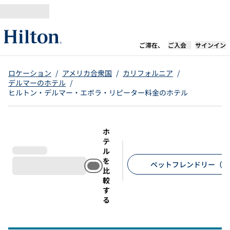
コンテンツに移動
新しいタブで開き
ご滞在、
ご入会
サインイン
ロケーション
/
アメリカ合衆国
/
カリフォルニア
/
デルマーのホテル
/
ヒルトン・デルマー・エボラ・リピーター料金のホテル
ホ
テ
ル
を
ペットフレンドリー（2
比
較
推奨フィルター
す
る