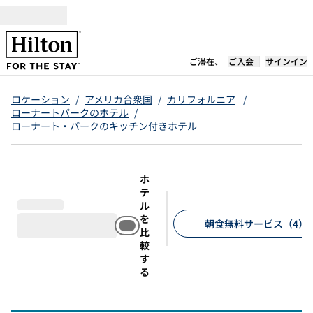
コンテンツに移動
新しいタブで開き
ご滞在、
ご入会
サインイン
ロケーション
/
アメリカ合衆国
/
カリフォルニア
/
ローナートパークのホテル
/
ローナート・パークのキッチン付きホテル
ホ
テ
ル
を
朝食無料サービス（4）
比
較
推奨フィルター
す
る