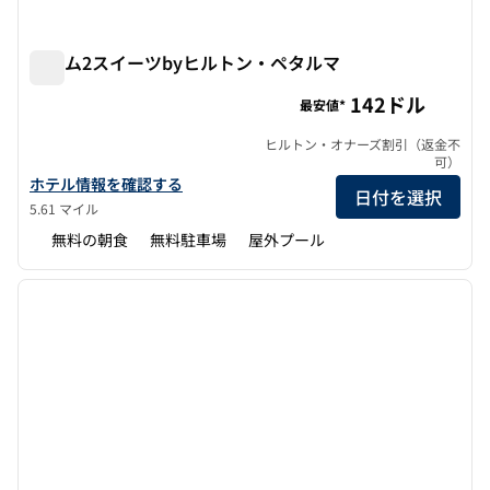
ホーム2スイーツbyヒルトン・ペタルマ
ホーム2スイーツbyヒルトン・ペタルマ
142ドル
最安値*
ヒルトン・オナーズ割引（返金不
可）
ホーム2スイーツbyヒルトン・ペタルマの詳細を表示
ホテル情報を確認する
日付を選択
5.61 マイル
無料の朝食
無料駐車場
屋外プール
1
/
4
前の画像
次の画
1/4