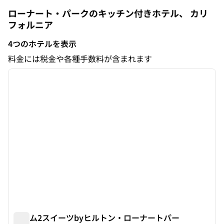
ローナート・パークのキッチン付きホテル、
カリ
フォルニア
カリフォルニア
4つのホテルを表示
4つのホテルを表示
料金には税金や各種手数料が含まれます
1
/
12
前の画像
次の画
1/12
ホーム2スイーツbyヒルトン・ローナートパー