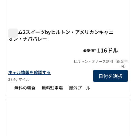
ホーム2スイーツbyヒルトン・アメリカンキャニ
オン・ナパバレー
ホーム2スイーツbyヒルトン・アメリカンキャニオン・ナ
116ドル
最安値*
ヒルトン・オナーズ割引（返金不
可）
ホーム2スイーツbyヒルトン・アメリカンキャニオン・ナパバレー
ホテル情報を確認する
日付を選択
27.40 マイル
無料の朝食
無料駐車場
屋外プール
1
/
12
前の画像
次の画
1/12