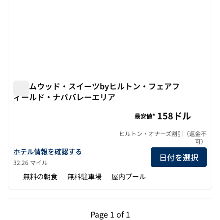
ホームウッド・スイーツbyヒルトン・フェアフ
ィールド・ナパバレーエリア
ホームウッド・スイーツbyヒルトン・フェアフィールド・
158ドル
最安値*
ヒルトン・オナーズ割引（返金不
可）
ホームウッド・スイーツbyヒルトン・フェアフィールド・ナパバ
ホテル情報を確認する
日付を選択
32.26 マイル
無料の朝食
無料駐車場
屋内プール
前のページ（1/1）
次のページ（1/1）
Page
1 of 1
Page 1 of 1