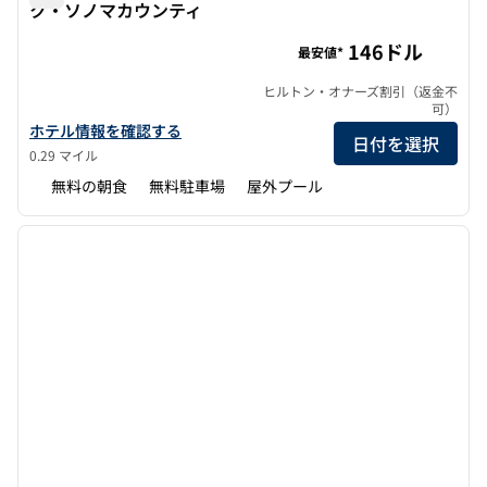
ク・ソノマカウンティ
ホーム2スイーツbyヒルトン・ローナートパーク・ソノマ
146ドル
最安値*
ヒルトン・オナーズ割引（返金不
可）
ホーム2スイーツbyヒルトン・ローナートパーク・ソノマカウンテ
ホテル情報を確認する
日付を選択
0.29 マイル
無料の朝食
無料駐車場
屋外プール
1
/
12
前の画像
次の画
1/12