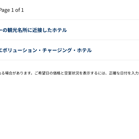
ページ（1/1）
次のページ（1/1）
Page
1 of 1
Page 1 of 1
ーの観光名所に近接したホテル
エボリューション・チャージング・ホテル
される場合があります。ご希望日の価格と空室状況を表示するには、正確な日付を入力