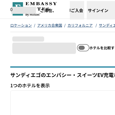
コンテンツに移動
新しいタブで開きます
0
ご滞在、
ご入会
サインイン
ロケーション
/
アメリカ合衆国
/
カリフォルニア
/
サンディ
ホテルを比較す
サンディエゴのエンバシー・スイーツEV充
カリフォルニア
1つのホテルを表示
1
1つのホテルを表示
前の画像
1/12