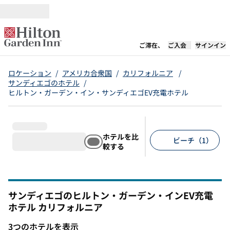
コンテンツに移動
新しいタブで開き
ご滞在、
ご入会
サインイン
ロケーション
/
アメリカ合衆国
/
カリフォルニア
/
サンディエゴのホテル
/
ヒルトン・ガーデン・イン・サンディエゴEV充電ホテル
ホテルを比
ビーチ（1）
較する
推奨フィルター
サンディエゴのヒルトン・ガーデン・インEV充電
ホテル
カリフォルニア
カリフォルニア
3つのホテルを表示
1
/
12