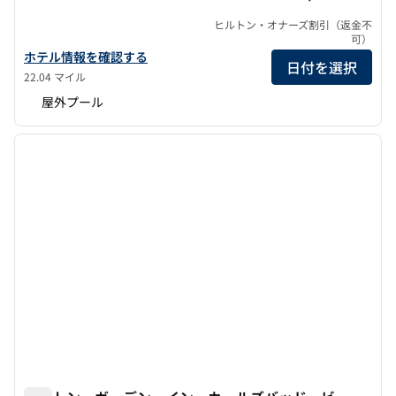
ヒルトン・オナーズ割引（返金不
可）
ヒルトン・ガーデン・イン・サンディエゴ/ランチョ・ベルナルド
ホテル情報を確認する
日付を選択
22.04 マイル
屋外プール
1
/
12
前の画像
次の画
1/12