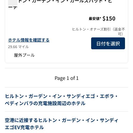
ヒルトン・ガーデン・イン・カールズバッド・ビ
ーチ
ヒルトン・ガーデン・イン・カールズバッド・ビーチ
$150
最安値*
ヒルトン・オナーズ割引（返金不
可）
ヒルトン・ガーデン・イン・カールスバッド・ビーチのホテルの詳
ホテル情報を確認する
日付を選択
29.66 マイル
屋外プール
前のページ（1/1）
次のページ（1/1）
Page
1 of 1
Page 1 of 1
ヒルトン・ガーデン・イン・サンディエゴ・エボラ・
ペディンバラの充電施設周辺のホテル
空港に近接するヒルトン・ガーデン・イン・サンディ
エゴEV充電ホテル