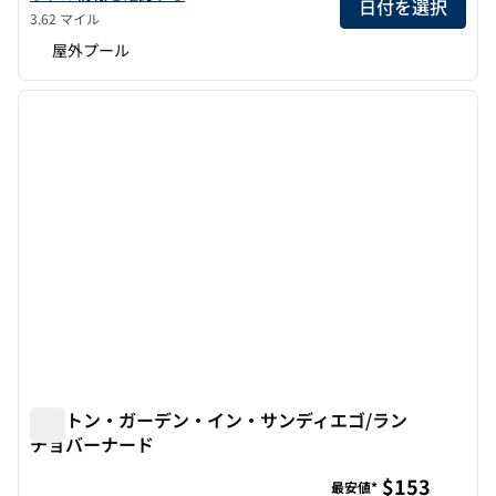
日付を選択
3.62 マイル
屋外プール
1
/
12
前の画像
次の画
1/12
ヒルトン・ガーデン・イン・サンディエゴ/ラン
チョバーナード
ヒルトン・ガーデン・イン・サンディエゴ/ランチョバーナ
$153
最安値*