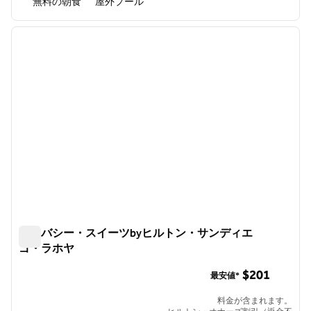
無料の朝食
屋外プール
1
/
12
前の画像
次の画
1/12
エンバシー・スイーツbyヒルトン・サンディエ
ゴ・ラホヤ
エンバシー・スイーツbyヒルトン・サンディエゴ・ラホヤ
$201
最安値*
料金が含まれます。