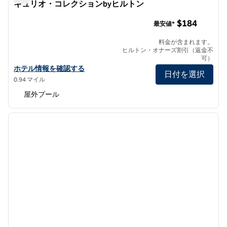
キュリオ・コレクションbyヒルトン
カルト・ホテル・サンディエゴ・ダウンタウン・キュリオ・
$184
最安値*
料金が含まれます。
ヒルトン・オナーズ割引（返金不
可）
カルト・ホテル・サンディエゴ・ダウンタウン・キュリオ・コレク
ホテル情報を確認する
日付を選択
0.94 マイル
屋外プール
1
/
9
前の画像
次の画
1/9