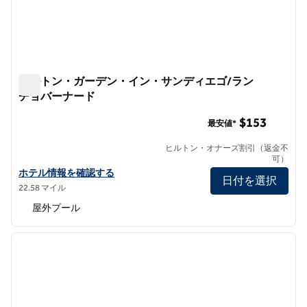
ヒルトン・ガーデン・イン・サンディエゴ/ラン
チョバーナード
ヒルトン・ガーデン・イン・サンディエゴ/ランチョバー
$153
最安値*
ヒルトン・オナーズ割引（返金不
可）
ヒルトン・ガーデン・イン・サンディエゴ/ランチョ・ベルナルド
ホテル情報を確認する
日付を選択
22.58 マイル
屋外プール
1
/
12
前の画像
次の画
1/12