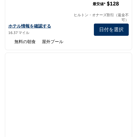
$128
最安値*
ヒルトン・オナーズ割引（返金不
可）
ハンプトン・イン・サンディエゴ/デルマーの詳細を表示
ホテル情報を確認する
日付を選択
16.37 マイル
無料の朝食
屋外プール
1
/
7
前の画像
次の画
1/7