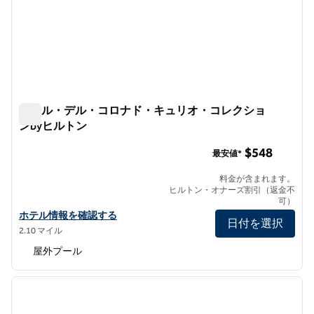
ホテル・デル・コロナド・キュリオ・コレクショ
ンbyヒルトン
ホテル・デル・コロナド・キュリオ・コレクションbyヒル
$548
最安値*
料金が含まれます。
ヒルトン・オナーズ割引（返金不
可）
ホテル・デル・コロナド・キュリオ・コレクションbyヒルトンの
ホテル情報を確認する
日付を選択
2.10 マイル
屋外プール
1
/
11
前の画像
次の画
1/11