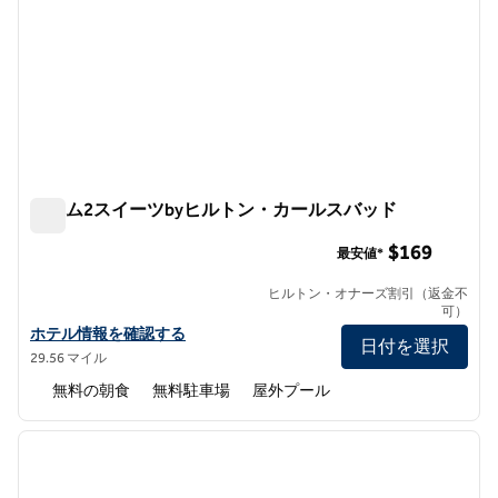
ホーム2スイーツbyヒルトン・カールスバッド
ホーム2スイーツbyヒルトン・カールスバッド
$169
最安値*
ヒルトン・オナーズ割引（返金不
可）
ホーム2スイーツbyヒルトン・カールスバッドのホテルの詳細を表
ホテル情報を確認する
日付を選択
29.56 マイル
無料の朝食
無料駐車場
屋外プール
1
/
12
前の画像
次の画
1/12