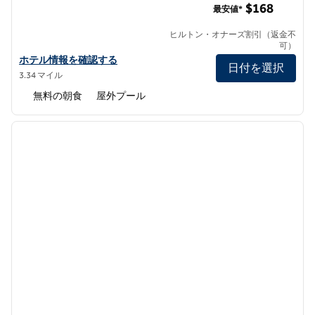
$168
最安値*
ヒルトン・オナーズ割引（返金不
可）
ハンプトン・イン＆スイーツ・サンディエゴ・エアポート・リバテ
ホテル情報を確認する
日付を選択
3.34 マイル
無料の朝食
屋外プール
1
/
12
前の画像
次の画
1/12