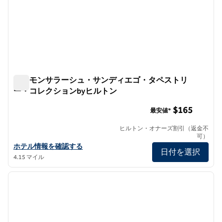
ザ・モンサラーシュ・サンディエゴ・タペストリ
ー・コレクションbyヒルトン
ザ・モンサラーシュ・サンディエゴ・タペストリー・コレク
$165
最安値*
ヒルトン・オナーズ割引（返金不
可）
ザ・モンサラズ・サンディエゴ・タペストリー・コレクションby
ホテル情報を確認する
日付を選択
4.15 マイル
1
/
12
前の画像
次の画
1/12