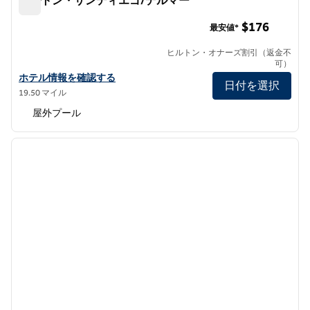
ヒルトン・サンディエゴ/デルマー
ヒルトン・サンディエゴ/デルマー
$176
最安値*
ヒルトン・オナーズ割引（返金不
可）
ヒルトン・サンディエゴ/デルマーの詳細を見る
ホテル情報を確認する
日付を選択
19.50 マイル
屋外プール
1
/
12
前の画像
次の画
1/12