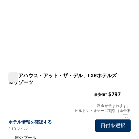
ショアハウス・アット・ザ・デル、LXRホテルズ
＆リゾーツ
ショアハウス・アット・ザ・デル、LXRホテルズ＆リゾー
$797
最安値*
料金が含まれます。
ヒルトン・オナーズ割引（返金不
可）
ザ・デルのショア・ハウス、LXRホテルズ＆リゾーツの詳細を見る
ホテル情報を確認する
日付を選択
2.10 マイル
屋外プール