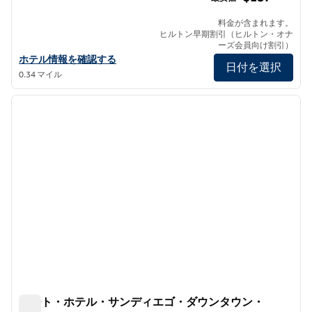
料金が含まれます。
ヒルトン早期割引（ヒルトン・オナ
ーズ会員向け割引）
ザ・マーゴット・ホテル・サンディエゴ・ガスランプ・クォーター
ホテル情報を確認する
日付を選択
0.34 マイル
1
/
12
前の画像
次の画
1/12
カルト・ホテル・サンディエゴ・ダウンタウン・