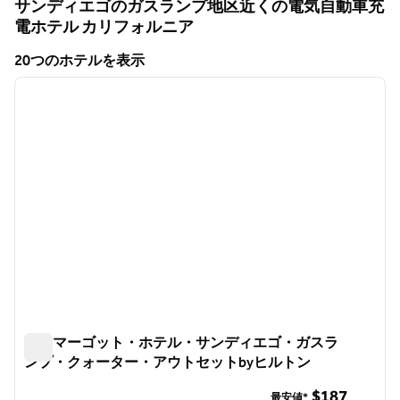
サンディエゴのガスランプ地区近くの電気自動車充
電ホテル
カリフォルニア
カリフォルニア
20つのホテルを表示
1
/
12
20つのホテルを表示
前の画像
次の画
1/12
ザ・マーゴット・ホテル・サンディエゴ・ガスラ
ンプ・クォーター・アウトセットbyヒルトン
ザ・マーゴット・ホテル・サンディエゴ・ガスランプ・ク
$187
最安値*