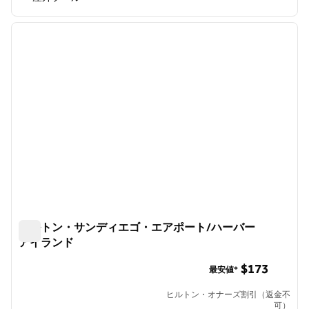
1
/
12
前の画像
次の画
1/12
ヒルトン・サンディエゴ・エアポート/ハーバー
アイランド
ヒルトン・サンディエゴ・エアポート/ハーバーアイランド
$173
最安値*
ヒルトン・オナーズ割引（返金不
可）