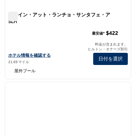
ザ・イン・アット・ランチョ・サンタフェ・ア
SLH
ザ・イン・アット・ランチョ・サンタフェ・アSLH
$422
最安値*
料金が含まれます。
ヒルトン・オナーズ割引
ザ・イン・アット・ランチョ・サンタフェ・ア・SLHの詳細を見る
ホテル情報を確認する
日付を選択
21.69 マイル
屋外プール
1
/
12
前の画像
次の画
1/12