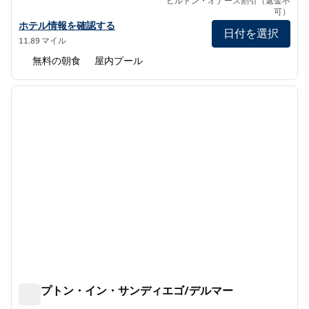
ヒルトン・オナーズ割引（返金不
可）
エンバシー・スイーツbyヒルトン・サンディエゴ・ラホヤの詳細を
ホテル情報を確認する
日付を選択
11.89 マイル
無料の朝食
屋内プール
1
/
12
前の画像
次の画
1/12
ハンプトン・イン・サンディエゴ/デルマー
ハンプトン・イン・サンディエゴ/デルマー