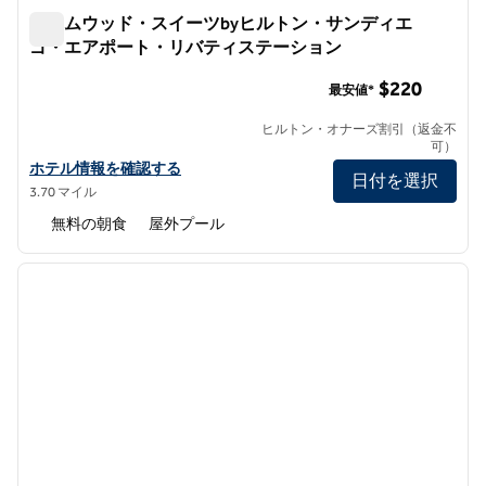
ホームウッド・スイーツbyヒルトン・サンディエ
ゴ・エアポート・リバティステーション
ホームウッド・スイーツbyヒルトン・サンディエゴ・エ
$220
最安値*
ヒルトン・オナーズ割引（返金不
可）
ホームウッド・スイーツbyヒルトン・サンディエゴ・エアポート
ホテル情報を確認する
日付を選択
3.70 マイル
無料の朝食
屋外プール
1
/
12
前の画像
次の画
1/12