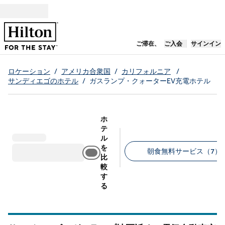
コンテンツに移動
新しいタブで開き
ご滞在、
ご入会
サインイン
ロケーション
/
アメリカ合衆国
/
カリフォルニア
/
サンディエゴのホテル
/
ガスランプ・クォーターEV充電ホテル
ホ
テ
ル
を
朝食無料サービス（7）
比
較
推奨フィルター
す
る