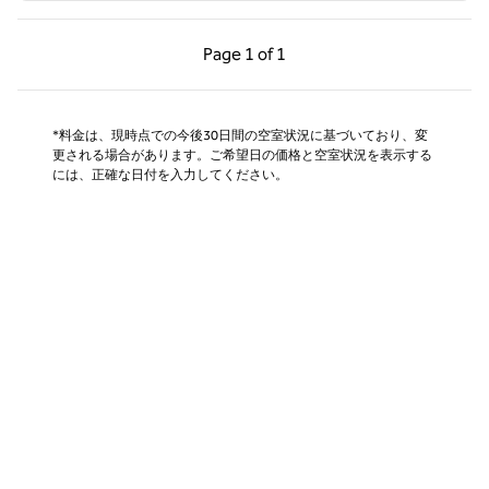
前のページ（1/1）
次のページ（1/1）
Page
1 of 1
Page 1 of 1
*料金は、現時点での今後30日間の空室状況に基づいており、変
更される場合があります。ご希望日の価格と空室状況を表示する
には、正確な日付を入力してください。