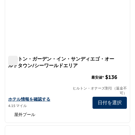
ヒルトン・ガーデン・イン・サンディエゴ・オー
ルドタウン/シーワールドエリア
ヒルトン・ガーデン・イン・サンディエゴ・オールドタウ
$136
最安値*
ヒルトン・オナーズ割引（返金不
可）
ヒルトン・ガーデン・イン・サンディエゴ・オールドタウン/シー
ホテル情報を確認する
日付を選択
4.15 マイル
屋外プール
1
/
11
前の画像
次の画
1/11