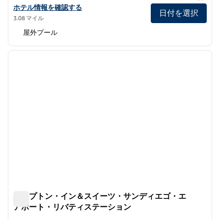
ヒルトン・サンディエゴ・エアポート/ハーバーアイランドのホテ
ホテル情報を確認する
日付を選択
3.08 マイル
屋外プール
1
/
12
前の画像
次の画
1/12
ハンプトン・イン＆スイーツ・サンディエゴ・エ
アポート・リバティステーション
ハンプトン・イン＆スイーツ・サンディエゴ・エアポート