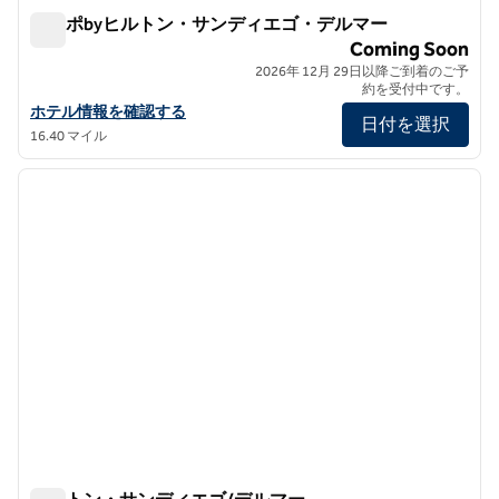
テンポbyヒルトン・サンディエゴ・デルマー
テンポbyヒルトン・サンディエゴ・デルマー
Coming Soon
2026年 12月 29日以降ご到着のご予
約を受付中です。
テンポbyヒルトン・サンディエゴ・デルマーの詳細を表示
ホテル情報を確認する
日付を選択
16.40 マイル
1
/
10
前の画像
次の画
1/10