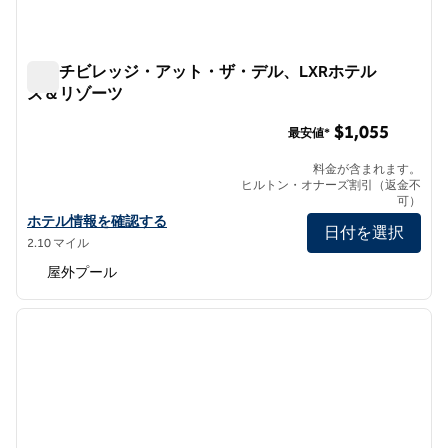
ビーチビレッジ・アット・ザ・デル、LXRホテル
ズ＆リゾーツ
ビーチビレッジ・アット・ザ・デル、LXRホテルズ＆リゾ
$1,055
最安値*
料金が含まれます。
ヒルトン・オナーズ割引（返金不
可）
ザ・デルのビーチビレッジ、LXRホテルズ＆リゾーツの詳細を見る
ホテル情報を確認する
日付を選択
2.10 マイル
屋外プール
1
/
12
前の画像
次の画
1/12