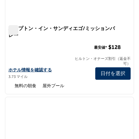
ハンプトン・イン・サンディエゴ/ミッションバ
レー
ハンプトン・イン・サンディエゴ/ミッションバレー
$128
最安値*
ヒルトン・オナーズ割引（返金不
可）
ハンプトン・イン・サンディエゴ/ミッションバレーのホテルの詳
ホテル情報を確認する
日付を選択
3.73 マイル
無料の朝食
屋外プール
1
/
12
前の画像
次の画
1/12