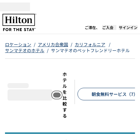
コンテンツに移動
新しいタブで開き
ご滞在、
ご入会
サインイン
ロケーション
/
アメリカ合衆国
/
カリフォルニア
/
サンマテオのホテル
/
サンマテオのペットフレンドリーホテル
ホ
テ
ル
を
朝食無料サービス（7）
比
較
推奨フィルター
す
る