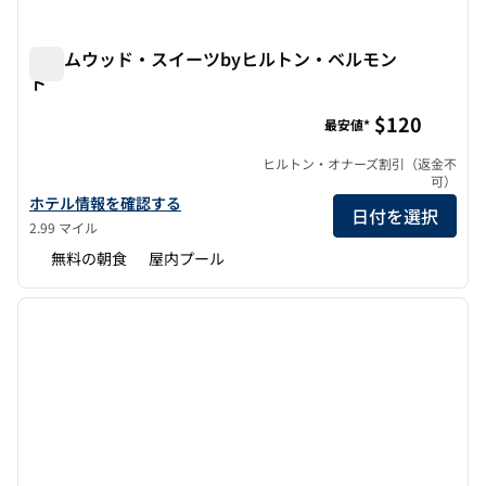
ホームウッド・スイーツbyヒルトン・ベルモン
ト
ホームウッド・スイーツbyヒルトン・ベルモント
$120
最安値*
ヒルトン・オナーズ割引（返金不
可）
ホームウッド・スイーツbyヒルトン・ベルモントの詳細を見る
ホテル情報を確認する
日付を選択
2.99 マイル
無料の朝食
屋内プール
1
/
12
前の画像
次の画
1/12