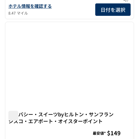
ダブルツリーbyヒルトン・サンフランシスコ・サウスエアポート
ホテル情報を確認する
日付を選択
8.47 マイル
1
/
12
前の画像
次の画
1/12
エンバシー・スイーツbyヒルトン・サンフラン
シスコ・エアポート・オイスターポイント
エンバシー・スイーツbyヒルトン・サンフランシスコ・
$149
最安値*