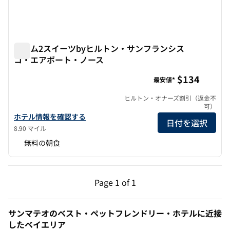
ホーム2スイーツbyヒルトン・サンフランシス
コ・エアポート・ノース
ホーム2スイーツbyヒルトン・サンフランシスコ・エアポ
$134
最安値*
ヒルトン・オナーズ割引（返金不
可）
ホーム2スイーツbyヒルトン・サンフランシスコ・エアポート・ノ
ホテル情報を確認する
日付を選択
8.90 マイル
無料の朝食
前のページ（1/1）
次のページ（1/1）
Page
1 of 1
Page 1 of 1
サンマテオのベスト・ペットフレンドリー・ホテルに近接
したベイエリア