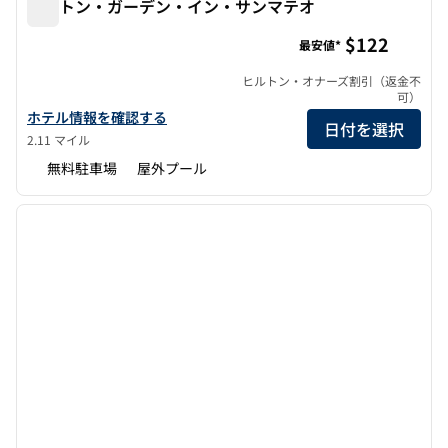
ヒルトン・ガーデン・イン・サンマテオ
ヒルトン・ガーデン・イン・サンマテオ
$122
最安値*
ヒルトン・オナーズ割引（返金不
可）
ヒルトン・ガーデン・イン・サンマテオの詳細を見る
ホテル情報を確認する
日付を選択
2.11 マイル
無料駐車場
屋外プール
1
/
12
前の画像
次の画
1/12