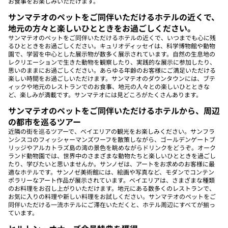
お食事をお楽しみいただけます。
サンマテオのペットをご同伴いただけるホテルの近くで、
地元の方々と楽しいひとときをお過ごしください。
サンマテオのペットをご同伴いただけるホテルの近くで、いつまでも心に残
るひとときをお過ごしください。キュリオディッセイは、科学博物館や動物
園で、学習を中心とした展示物が数多く展示されています。自然の生息地の
レクリエーションで生きた動物を観察したり、実践的な展示に参加したり、
思いのままにお過ごしください。あらゆる年齢のお客様にご満足いただける
楽しい時間をお過ごしいただけます。サンマテオのダウンタウンには、ブテ
ィックや地元のレストランでのお食事、地元の人々との楽しいひとときな
ど、楽しみが満載です。サンマテオには見どころがたくさんあります。
サンマテオのペットをご同伴いただけるホテルから、周辺
の都市を巡るツアー
近隣の街を巡るツアーで、ベイエリアの観光をお楽しみください。サンフラ
ンシスコのフィッシャーマンズワーフを散策しながら、ゴールデンゲートブ
リッジやアルカトラズ島の湾の景色を眺めながらドリンクをどうぞ。オーク
ランド動物園では、世界中のさまざまな動物たちと楽しいひとときを過ごし
たり、学びたいと思いませんか。サンノゼは、アートをお求めのお客様に最
適なホテルです。サンノゼ美術館には、絵画や写真など、モダンでコンテン
ポラリーなアート作品が展示されています。ベイエリアは、さまざまな種類
のお料理をお召し上がりいただけます。地元にある数多くのレストランで、
お気に入りの料理や新しい料理をお試しください。サンマテオのペットをご
同伴いただける一流ホテルにご滞在いただくと、ホテル周辺にすべてが揃っ
ています。