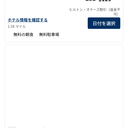
ヒルトン・オナーズ割引（返金不
可）
ハンプトン・イン＆スイーツ・サンマテオ・サンフランシスコ・エ
ホテル情報を確認する
日付を選択
1.58 マイル
無料の朝食
無料駐車場
1
/
12
前の画像
次の画
1/12