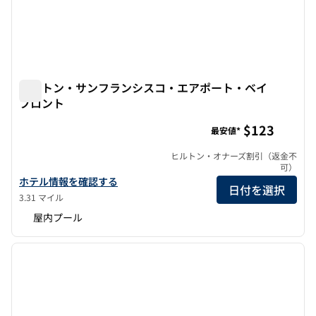
ヒルトン・サンフランシスコ・エアポート・ベイ
フロント
ヒルトン・サンフランシスコ・エアポート・ベイフロント
$123
最安値*
ヒルトン・オナーズ割引（返金不
可）
ヒルトン・サンフランシスコ・エアポート・ベイフロントの詳細を
ホテル情報を確認する
日付を選択
3.31 マイル
屋内プール
1
/
12
前の画像
次の画
1/12