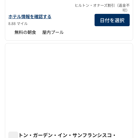
ヒルトン・オナーズ割引（返金不
可）
エンバシー・スイーツbyヒルトン・サンフランシスコ・エアポー
ホテル情報を確認する
日付を選択
8.88 マイル
無料の朝食
屋内プール
1
/
12
前の画像
次の画
1/12
ヒルトン・ガーデン・イン・サンフランシスコ・