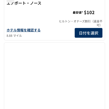
エアポート・ノース
ヒルトン・ガーデン・イン・サンフランシスコ・エアポー
$102
最安値*
ヒルトン・オナーズ割引（返金不
可）
ヒルトン・ガーデン・イン・サンフランシスコ・エアポート・ノー
ホテル情報を確認する
日付を選択
8.88 マイル
1
/
12
前の画像
次の画
1/12