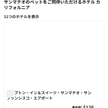
サンマテオのペットをご同伴いただけるホテル
カ
リフォルニア
カリフォルニア
11つのホテルを表示
1
/
12
11つのホテルを表示
前の画像
次の画
1/12
ハンプトン・イン＆スイーツ・サンマテオ・サン
フランシスコ・エアポート
ハンプトン・イン＆スイーツ・サンマテオ・サンフランシ
$126
最安値*