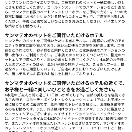
サンフランシスコベイエリアでは、ご家族連れのペットと一緒に楽しいひと
ときをお過ごしください。ゴールデンステートでのバケーションをご計画な
ら、サンマテオ有数のペットフレンドリーホテルをご予約ください。3つの大
都市に簡単にお出かけいただける静かなコミュニティで、ご滞在をお楽しみ
ください。午後は公園で楽しいひとときをお過ごしください。ベイエリアの
散策などもお勧めです。
サンマテオのペットをご同伴いただけるホテル
サンマテオのペットをご同伴いただける当ホテルは、お客様のお好みのアメ
ニティを豊富に取り揃えており、思い出に残るご滞在をお約束します。ご滞
在をご予約になり、お子様をご同伴ください。ご家族皆様でバケーションの
思い出作りにご利用ください。ご家族でゆったりとくつろいだり、指定のペ
ットエリアで遊んだりと、思いのままにお過ごしください。4本足のお子様に
人気のアメニティのほか、温かい朝食の無料サービス、きらめくプール、快
適なベッドもご用意しています。ご自宅のようにおくつろぎいただけるよ
う、当ホテルではお客様のお越しをお待ちしております。
サンマテオのペットをご同伴いただけるホテルの近くで、
お子様と一緒に楽しいひとときをお過ごしください。
4本足のご友人と街で過ごす1日はいかがでしょう。自然の美しさを堪能でき
るこの街で、コヨーテ・ポイント・レクリエーションエリアは、お子様と一
緒に散歩するのに最適です。風光明媚なトレイルを散歩し、海岸線を散歩す
るのもお勧めです。また、お子様向けのプレイエリアや、ランチに最適なピ
クニックエリアもございます。ベイサイド・ジョインビル・ドッグパーク
は、オフリーシュタイムに4本足のサイドキックを持参するのに最適な場所で
す。また、パティオ席を備えたレストランもございますので、サンマテオの
ペットフレンドリー・ホテルの近くで、ファーリー・コパイロットと一緒に