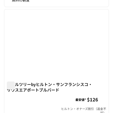
無料の朝食
1
/
12
前の画像
次の画
1/12
ダブルツリーbyヒルトン・サンフランシスコ・
サウスエアポートブルバード
ダブルツリーbyヒルトン・サンフランシスコ・サウスエア
$126
最安値*
ヒルトン・オナーズ割引（返金不
可）