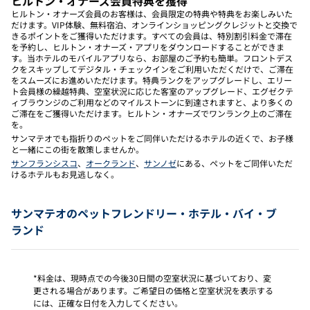
ヒルトン・オナーズ会員特典を獲得
ヒルトン・オナーズ会員のお客様は、会員限定の特典や特典をお楽しみいた
だけます。VIP体験、無料宿泊、オンラインショッピングクレジットと交換で
きるポイントをご獲得いただけます。すべての会員は、特別割引料金で滞在
を予約し、ヒルトン・オナーズ・アプリをダウンロードすることができま
す。当ホテルのモバイルアプリなら、お部屋のご予約も簡単。フロントデス
クをスキップしてデジタル・チェックインをご利用いただくだけで、ご滞在
をスムーズにお進めいただけます。特典ランクをアップグレードし、エリー
ト会員様の繰越特典、空室状況に応じた客室のアップグレード、エグゼクテ
ィブラウンジのご利用などのマイルストーンに到達されますと、より多くの
ご滞在をご獲得いただけます。ヒルトン・オナーズでワンランク上のご滞在
を。
サンマテオでも指折りのペットをご同伴いただけるホテルの近くで、お子様
と一緒にこの街を散策しませんか。
サンフランシスコ
、
オークランド
、
サンノゼ
にある、ペットをご同伴いただ
けるホテルもお見逃しなく。
サンマテオのペットフレンドリー・ホテル・バイ・ブ
ランド
*料金は、現時点での今後30日間の空室状況に基づいており、変
更される場合があります。ご希望日の価格と空室状況を表示する
には、正確な日付を入力してください。