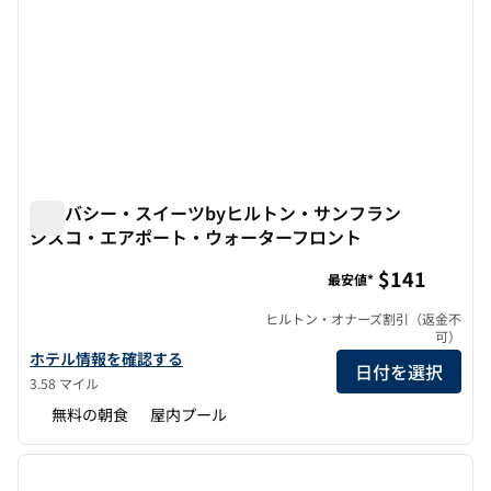
エンバシー・スイーツbyヒルトン・サンフラン
シスコ・エアポート・ウォーターフロント
エンバシー・スイーツbyヒルトン・サンフランシスコ・
$141
最安値*
ヒルトン・オナーズ割引（返金不
可）
エンバシー・スイーツbyヒルトン・サンフランシスコ・エアポー
ホテル情報を確認する
日付を選択
3.58 マイル
無料の朝食
屋内プール
1
/
12
前の画像
次の画
1/12