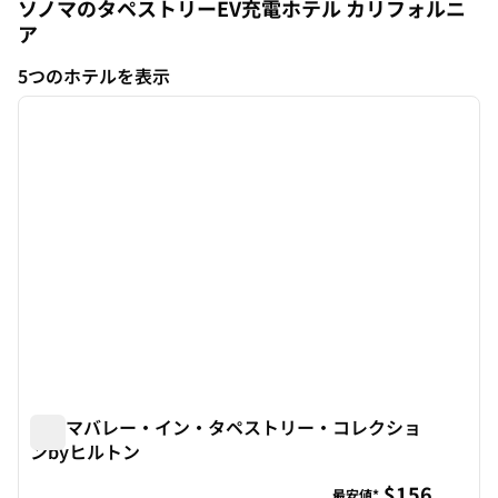
ソノマのタペストリーEV充電ホテル
カリフォルニ
ア
カリフォルニア
5つのホテルを表示
1
/
11
5つのホテルを表示
前の画像
次の画
1/11
ソノマバレー・イン・タペストリー・コレクショ
ンbyヒルトン
ソノマバレー・イン・タペストリー・コレクションbyヒル
$156
最安値*