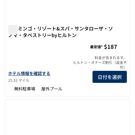
フラミンゴ・リゾート&スパ・サンタローザ・ソ
ノマ・タペストリーbyヒルトン
フラミンゴ・リゾート&スパ・サンタローザ・ソノマ・タペ
$187
最安値*
料金が含まれます。
ヒルトン・オナーズ割引（返金不
可）
フラミンゴ・リゾート&スパ・サンタローザ・ソノマ・タペストリ
ホテル情報を確認する
日付を選択
15.32 マイル
無料駐車場
屋外プール
1
/
12
前の画像
次の画
1/12