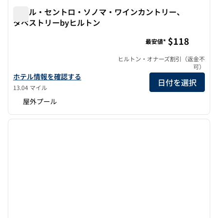
ホテル・セントロ・ソノマ・ワインカントリー、
タペストリーbyヒルトン
ホテル・セントロ・ソノマ・ワインカントリー、タペストリ
$118
最安値*
ヒルトン・オナーズ割引（返金不
可）
ホテル・セントロ・ソノマ・ワインカントリー・タペストリーby
ホテル情報を確認する
日付を選択
13.04 マイル
屋外プール
1
/
12
前の画像
次の画
1/12