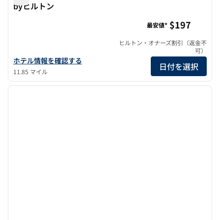
byヒルトン
ザ・ノイル・ホテル・ナパバレー・タペストリーbyヒルト
$197
最安値*
ヒルトン・オナーズ割引（返金不
可）
ザ・ノイル・ホテル・ナパバレー・タペストリーbyヒルトンの詳
ホテル情報を確認する
日付を選択
11.85 マイル
1
/
12
前の画像
次の画
1/12