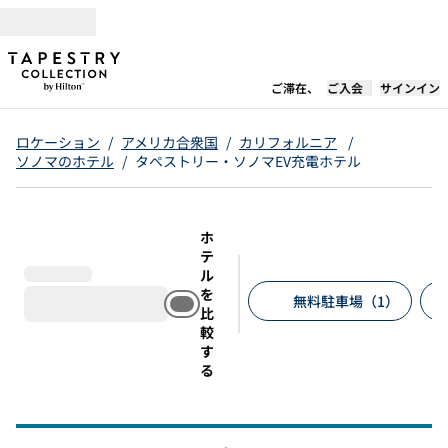
コンテンツに移動
新しいタブで開き
ご滞在、
ご入会
サインイン
ロケーション
/
アメリカ合衆国
/
カリフォルニア
/
ソノマのホテル
/
タペストリー・ソノマEV充電ホテル
ホ
テ
ル
を
無料駐車場（1）
比
較
推奨フィルター
す
る