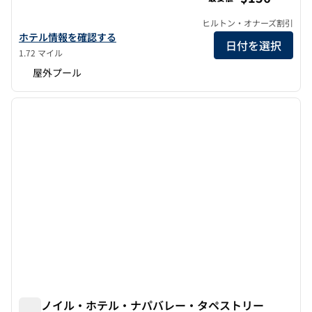
ヒルトン・オナーズ割引
ソノマバレー・イン・タペストリー・コレクションbyヒルトンの
ホテル情報を確認する
日付を選択
1.72 マイル
屋外プール
1
/
12
前の画像
次の画
1/12
ザ・ノイル・ホテル・ナパバレー・タペストリー