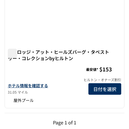
ザ・ロッジ・アット・ヒールズバーグ・タペスト
リー・コレクションbyヒルトン
ザ・ロッジ・アット・ヒールズバーグ・タペストリー・コレ
$153
最安値*
ヒルトン・オナーズ割引
ザ・ロッジ・アット・ヒールズバーグ・タペストリー・コレクショ
ホテル情報を確認する
日付を選択
31.05 マイル
屋外プール
前のページ（1/1）
次のページ（1/1）
Page
1 of 1
Page 1 of 1