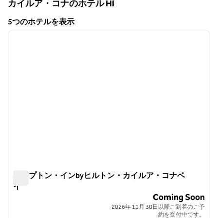
カイルア・コナのホテル
HI
ハワイ
5つのホテルを表示
1
/
8
5つのホテルを表示
前の画像
次の画
1/8
ハンプトン・インbyヒルトン・カイルア・コナベ
イ
ハンプトン・インbyヒルトン・カイルア・コナベイ
Coming Soon
2026年 11月 30日以降ご到着のご予
約を受付中です。