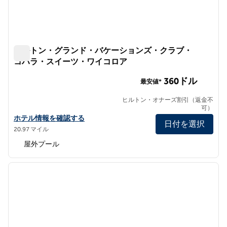
ヒルトン・グランド・バケーションズ・クラブ・
コハラ・スイーツ・ワイコロア
ヒルトン・グランド・バケーションズ・クラブ・コハラ・
360ドル
最安値*
ヒルトン・オナーズ割引（返金不
可）
ヒルトン・グランド・バケーションズ・クラブ・コハラ・スイーツ
ホテル情報を確認する
日付を選択
20.97 マイル
屋外プール
1
/
12
前の画像
次の画
1/12