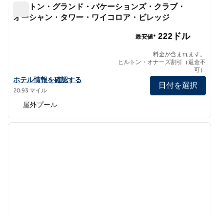
ヒルトン・グランド・バケーションズ・クラブ・
オーシャン・タワー・ワイコロア・ビレッジ
ヒルトン・グランド・バケーションズ・クラブ・オーシャ
222ドル
最安値*
料金が含まれます。
ヒルトン・オナーズ割引（返金不
可）
ヒルトン・グランド・バケーションズ・クラブ・オーシャンタワー
ホテル情報を確認する
日付を選択
20.93 マイル
屋外プール
1
/
12
前の画像
次の画
1/12