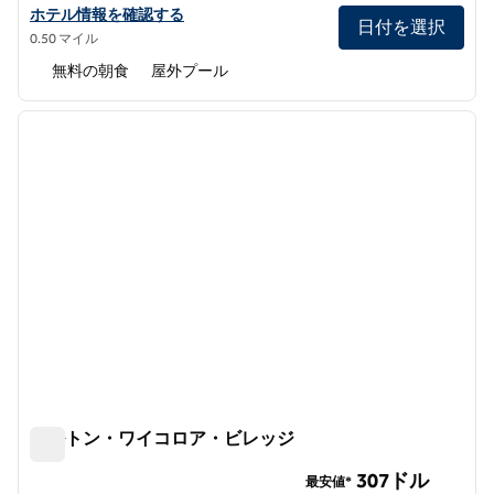
ハンプトン・インbyヒルトン・カイルア・コナベイのホテルの詳
ホテル情報を確認する
日付を選択
0.50 マイル
無料の朝食
屋外プール
1
/
12
前の画像
次の画
1/12
ヒルトン・ワイコロア・ビレッジ
ヒルトン・ワイコロア・ビレッジ
307ドル
最安値*