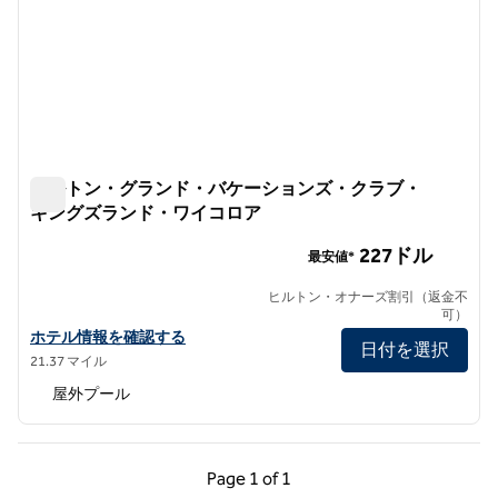
ヒルトン・グランド・バケーションズ・クラブ・
キングズランド・ワイコロア
ヒルトン・グランド・バケーションズ・クラブ・キングズ
227ドル
最安値*
ヒルトン・オナーズ割引（返金不
可）
ヒルトン・グランド・バケーションズ・クラブ・キングズランド・
ホテル情報を確認する
日付を選択
21.37 マイル
屋外プール
前のページ（1/1）
次のページ（1/1）
Page
1 of 1
Page 1 of 1