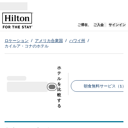
コンテンツに移動
新しいタブで開き
ご滞在、
ご入会
サインイン
ロケーション
/
アメリカ合衆国
/
ハワイ州
/
カイルア・コナのホテル
ホ
テ
ル
を
朝食無料サービス（1）
比
較
推奨フィルター
す
る