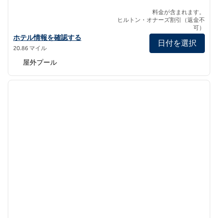
料金が含まれます。
ヒルトン・オナーズ割引（返金不
可）
ヒルトン・ワイコロア・ビレッジの詳細を見る
ホテル情報を確認する
日付を選択
20.86 マイル
屋外プール
1
/
12
前の画像
次の画
1/12