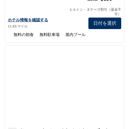
ヒルトン・オナーズ割引（返金不
可）
エンバシー・スイーツbyヒルトン・ボストン・マールボロの詳細を
ホテル情報を確認する
日付を選択
11.65 マイル
無料の朝食
無料駐車場
屋内プール
1
/
12
前の画像
次の画
1/12