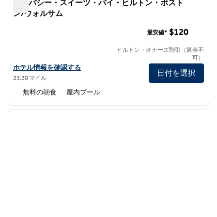
エンバシー・スイーツ・バイ・ヒルトン・ボスト
ン/ウォルサム
エンバシー・スイーツ・バイ・ヒルトン・ボストン/ウォ
$120
最安値*
ヒルトン・オナーズ割引（返金不
可）
エンバシー・スイーツbyヒルトン・ボストン・ウォルサムの詳細を
ホテル情報を確認する
日付を選択
23.30 マイル
無料の朝食
屋内プール
1
/
12
前の画像
次の画
1/12