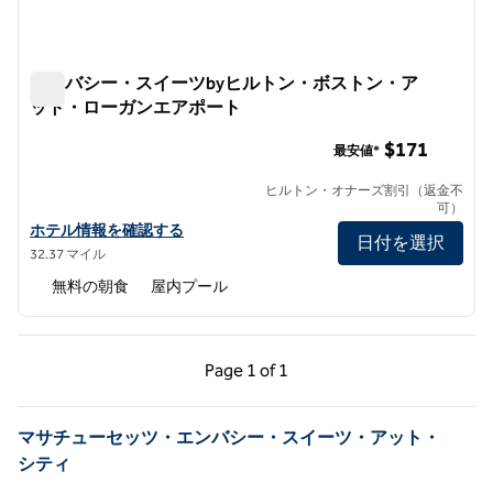
エンバシー・スイーツbyヒルトン・ボストン・ア
ット・ローガンエアポート
エンバシー・スイーツbyヒルトン・ボストン・アット・ロ
$171
最安値*
ヒルトン・オナーズ割引（返金不
可）
エンバシー・スイーツbyヒルトン・ボストン・アット・ローガン
ホテル情報を確認する
日付を選択
32.37 マイル
無料の朝食
屋内プール
前のページ（1/1）
次のページ（1/1）
Page
1 of 1
Page 1 of 1
マサチューセッツ・エンバシー・スイーツ・アット・
シティ