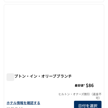
1
/
12
前の画像
次の画
1/12
ハンプトン・イン・オリーブブランチ
ハンプトン・イン・オリーブブランチ
$86
最安値*
ヒルトン・オナーズ割引（返金不
可）
ハンプトン・イン・オリーブブランチのホテルの詳細を見る
ホテル情報を確認する
日付を選択