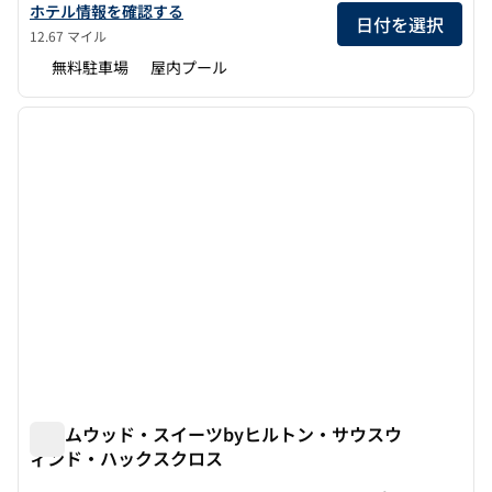
ヒルトン・ガーデン・イン・オリーブブランチのホテルの詳細を見
ホテル情報を確認する
日付を選択
12.67 マイル
無料駐車場
屋内プール
1
/
12
前の画像
次の画
1/12
ホームウッド・スイーツbyヒルトン・サウスウ
ィンド・ハックスクロス
ホームウッド・スイーツbyヒルトン・サウスウィンド・ハ