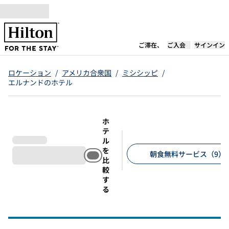
コンテンツに移動
新しいタブで開き
ご滞在、
ご入会
サインイン
ロケーション
/
アメリカ合衆国
/
ミシシッピ
/
エルナンドのホテル
ホ
テ
ル
を
朝食無料サービス（9）
比
較
推奨フィルター
す
る