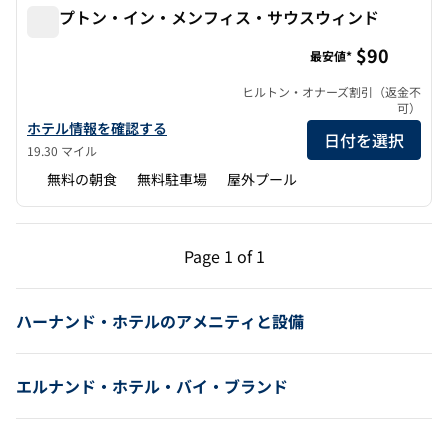
ハンプトン・イン・メンフィス・サウスウィンド
ハンプトン・イン・メンフィス・サウスウィンド
$90
最安値*
ヒルトン・オナーズ割引（返金不
可）
ハンプトン・イン・メンフィス・サウスウィンドの詳細を表示
ホテル情報を確認する
日付を選択
19.30 マイル
無料の朝食
無料駐車場
屋外プール
前のページ（1/1）
次のページ（1/1）
Page
1 of 1
Page 1 of 1
ハーナンド・ホテルのアメニティと設備
エルナンド・ホテル・バイ・ブランド