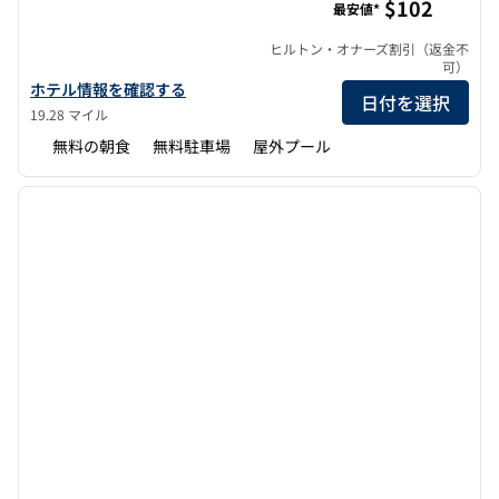
$102
最安値*
ヒルトン・オナーズ割引（返金不
可）
ホームウッド・スイーツbyヒルトン・サウスウィンド・ハックス
ホテル情報を確認する
日付を選択
19.28 マイル
無料の朝食
無料駐車場
屋外プール
1
/
12
前の画像
次の画
1/12