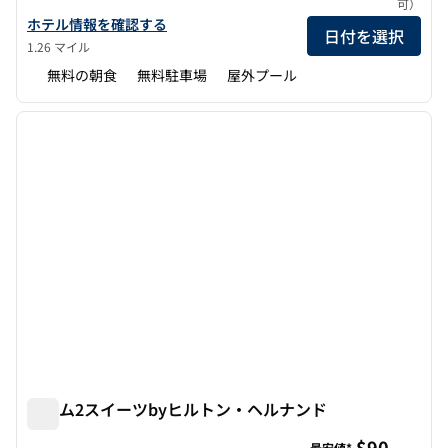
可）
ハンプトン・イン・ヘルナンドの詳細を見る
ホテル情報を確認する
日付を選択
1.26 マイル
無料の朝食
無料駐車場
屋外プール
1
/
12
前の画像
次の画
1/12
ホーム2スイーツbyヒルトン・ヘルナンド
ホーム2スイーツbyヒルトン・ヘルナンド
$90
最安値*