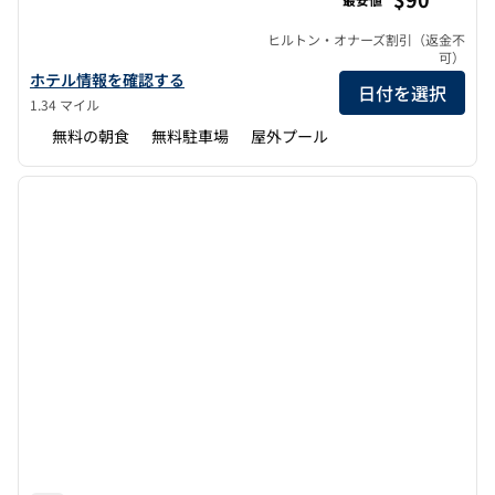
ヒルトン・オナーズ割引（返金不
可）
ホーム2スイーツbyヒルトン・ヘルナンドのホテルの詳細を表示
ホテル情報を確認する
日付を選択
1.34 マイル
無料の朝食
無料駐車場
屋外プール
1
/
12
前の画像
次の画
1/12