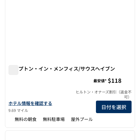
ハンプトン・イン・メンフィス/サウスヘイブン
ハンプトン・イン・メンフィス/サウスヘイブン
$118
最安値*
ヒルトン・オナーズ割引（返金不
可）
ハンプトン・イン・メンフィス/サウスヘイブンの詳細を表示
ホテル情報を確認する
日付を選択
9.69 マイル
無料の朝食
無料駐車場
屋外プール
1
/
12
前の画像
次の画
1/12