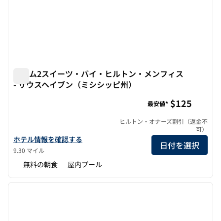
ホーム2スイーツ・バイ・ヒルトン・メンフィス
- サウスヘイブン（ミシシッピ州）
ホーム2スイーツ・バイ・ヒルトン・メンフィス - サウス
$125
最安値*
ヒルトン・オナーズ割引（返金不
可）
ホーム2スイーツbyヒルトン・メンフィス・サウスヘイブン、ミシ
ホテル情報を確認する
日付を選択
9.30 マイル
無料の朝食
屋内プール
1
/
12
前の画像
次の画
1/12