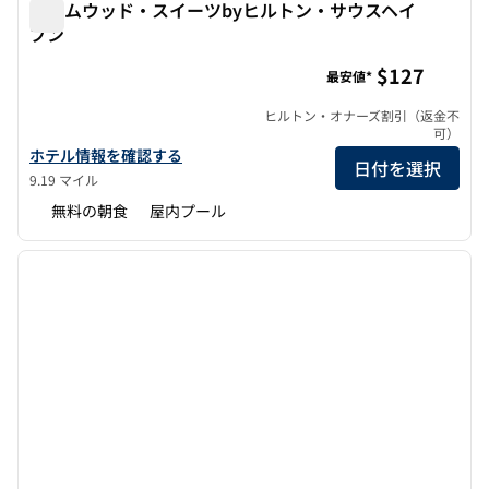
ホームウッド・スイーツbyヒルトン・サウスヘイ
ブン
ホームウッド・スイーツbyヒルトン・サウスヘイブン
$127
最安値*
ヒルトン・オナーズ割引（返金不
可）
ホームウッド・スイーツbyヒルトン・サウスヘイブンの詳細を見
ホテル情報を確認する
日付を選択
9.19 マイル
無料の朝食
屋内プール
1
/
11
前の画像
次の画
1/11