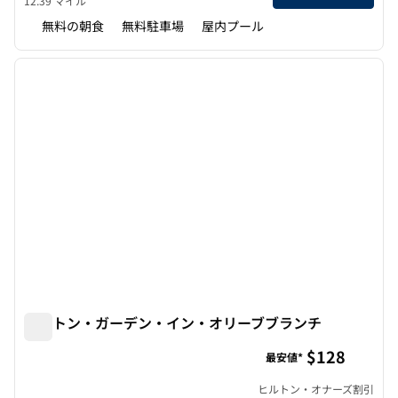
12.39 マイル
無料の朝食
無料駐車場
屋内プール
1
/
12
前の画像
次の画
1/12
ヒルトン・ガーデン・イン・オリーブブランチ
ヒルトン・ガーデン・イン・オリーブブランチ
$128
最安値*
ヒルトン・オナーズ割引