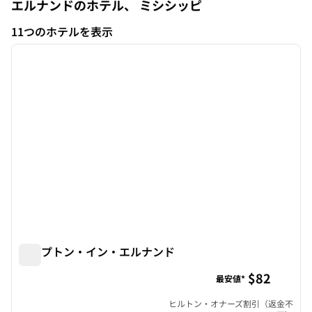
エルナンドのホテル、
ミシシッピ
ミシシッピ
11つのホテルを表示
1
/
12
11つのホテルを表示
前の画像
次の画
1/12
ハンプトン・イン・エルナンド
ハンプトン・イン・エルナンド
$82
最安値*
ヒルトン・オナーズ割引（返金不