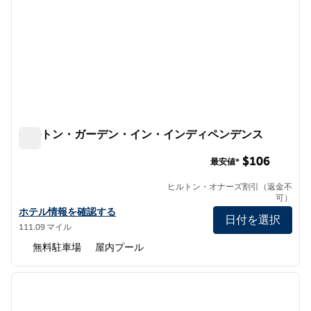
ヒルトン・ガーデン・イン・インディペンデンス
ヒルトン・ガーデン・イン・インディペンデンス
$106
最安値*
ヒルトン・オナーズ割引（返金不
可）
ヒルトン・ガーデン・イン・イン・インディペンデンスの詳細を見
ホテル情報を確認する
日付を選択
111.09 マイル
無料駐車場
屋内プール
1
/
12
前の画像
次の画
1/12