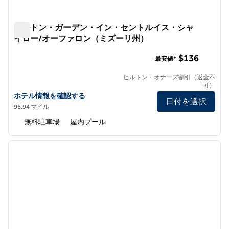
ヒルトン・ガーデン・イン・セントルイス・シャ
イロー/オーファロン（ミズーリ州）
ヒルトン・ガーデン・イン・セントルイス・シャイロー/
$136
最安値*
ヒルトン・オナーズ割引（返金不
可）
ヒルトン・ガーデン・イン・セントルイス/オファロンの詳細を表
ホテル情報を確認する
日付を選択
96.94 マイル
無料駐車場
屋内プール
1
/
12
前の画像
次の画
1/12