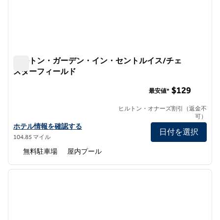
ヒルトン・ガーデン・イン・セントルイス/チェ
スターフィールド
ヒルトン・ガーデン・イン・セントルイス/チェスターフ
$129
最安値*
ヒルトン・オナーズ割引（返金不
可）
ヒルトン・ガーデン・イン・セントルイス/チェスターフィールド
ホテル情報を確認する
日付を選択
104.85 マイル
無料駐車場
屋内プール
1
/
12
前の画像
次の画
1/12