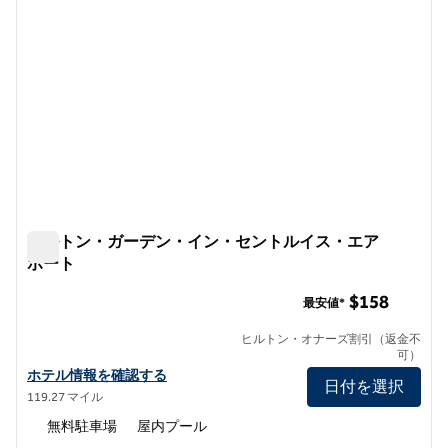
ヒルトン・ガーデン・イン・セントルイス・エア
ポート
ヒルトン・ガーデン・イン・セントルイス・エアポート
$158
最安値*
ヒルトン・オナーズ割引（返金不
可）
ヒルトン・ガーデン・イン・セントルイス・エアポートの詳細を見
ホテル情報を確認する
日付を選択
119.27 マイル
無料駐車場
屋内プール
1
/
8