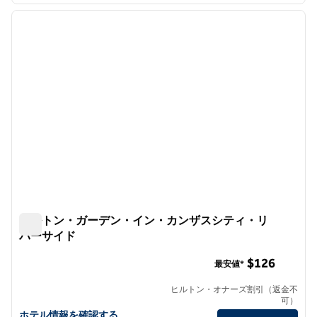
前の画像
次の画
1/8
ヒルトン・ガーデン・イン・カンザスシティ・リ
バーサイド
ヒルトン・ガーデン・イン・カンザスシティ・リバーサイ
$126
最安値*
ヒルトン・オナーズ割引（返金不
可）
ヒルトン・ガーデン・イン・カンザスシティ・リバーサイドの詳細
ホテル情報を確認する