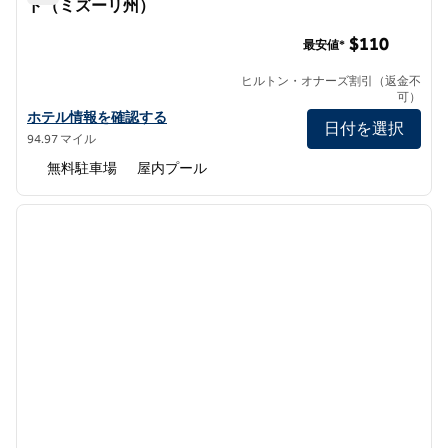
ド（ミズーリ州）
ヒルトン・ガーデン・イン・スプリングフィールド（ミズ
$110
最安値*
ヒルトン・オナーズ割引（返金不
可）
ヒルトン・ガーデン・イン・スプリングフィールド・ホテルの詳細
ホテル情報を確認する
日付を選択
94.97 マイル
無料駐車場
屋内プール
1
/
12
前の画像
次の画
1/12