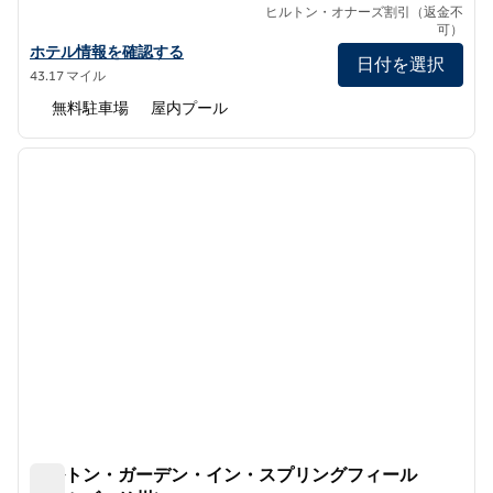
ヒルトン・オナーズ割引（返金不
可）
ヒルトン・ガーデン・イン・コロンビアの詳細を見る
ホテル情報を確認する
日付を選択
43.17 マイル
無料駐車場
屋内プール
1
/
12
前の画像
次の画
1/12
ヒルトン・ガーデン・イン・スプリングフィール