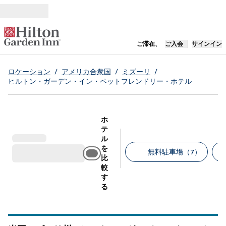
コンテンツに移動
新しいタブで開き
ご滞在、
ご入会
サインイン
ロケーション
/
アメリカ合衆国
/
ミズーリ
/
ヒルトン・ガーデン・イン・ペットフレンドリー・ホテル
ホ
テ
ル
を
無料駐車場（7）
比
較
推奨フィルター
す
る