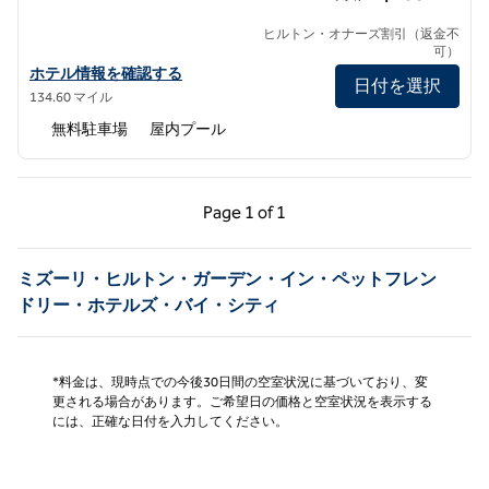
ヒルトン・オナーズ割引（返金不
可）
ヒルトン・ガーデン・イン・カンザスシティ・エアポートのホテル
ホテル情報を確認する
日付を選択
134.60 マイル
無料駐車場
屋内プール
前のページ（1/1）
次のページ（1/1）
Page
1 of 1
Page 1 of 1
ミズーリ・ヒルトン・ガーデン・イン・ペットフレン
ドリー・ホテルズ・バイ・シティ
*料金は、現時点での今後30日間の空室状況に基づいており、変
更される場合があります。ご希望日の価格と空室状況を表示する
には、正確な日付を入力してください。