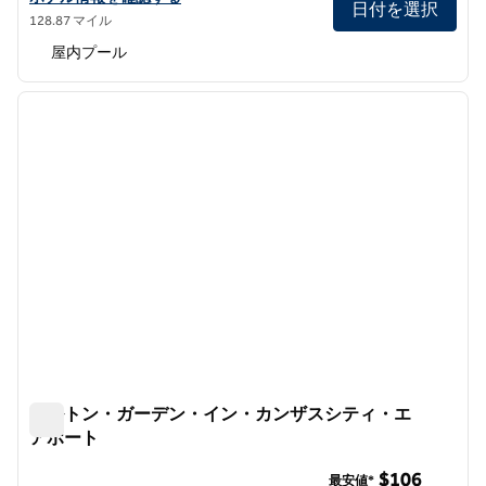
日付を選択
128.87 マイル
屋内プール
1
/
12
前の画像
次の画
1/12
ヒルトン・ガーデン・イン・カンザスシティ・エ
アポート
ヒルトン・ガーデン・イン・カンザスシティ・エアポート
$106
最安値*