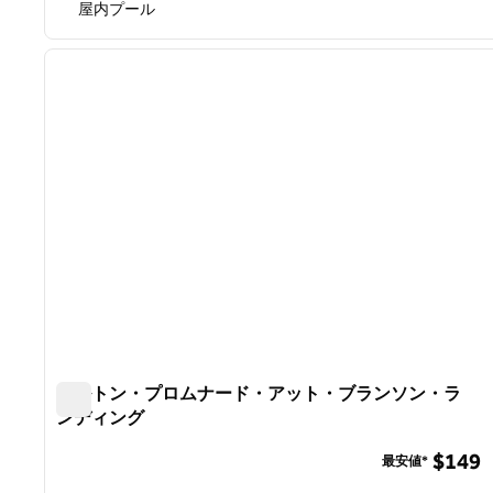
屋内プール
1
前の画像
1/12
ヒルトン・プロムナード・アット・ブランソン・ラ
ンディング
ヒルトン・プロムナード・アット・ブランソン・ラン
$149
最安値*