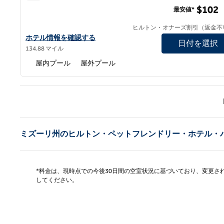
ヒルトン・カンザスシティ・エアポート
$102
最安値*
ヒルトン・オナーズ割引（返金不
ヒルトン・カンザスシティ・エアポートのホテルの詳細を表示
ホテル情報を確認する
日付を選択
134.88 マイル
屋内プール
屋外プール
前の
ミズーリ州のヒルトン・ペットフレンドリー・ホテル・
*料金は、現時点での今後30日間の空室状況に基づいており、変更
してください。