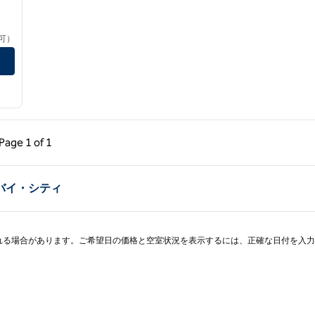
可）
ページ（1/1）
次のページ（1/1）
Page
1 of 1
Page 1 of 1
バイ・シティ
される場合があります。ご希望日の価格と空室状況を表示するには、正確な日付を入力