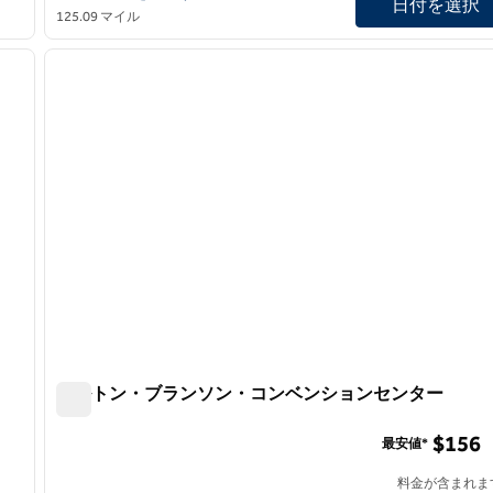
日付を選択
125.09 マイル
/
12
1
次の画像
前の画像
1/11
ヒルトン・ブランソン・コンベンションセンター
ヒルトン・ブランソン・コンベンションセンター
ディング
$156
最安値*
料金が含まれま