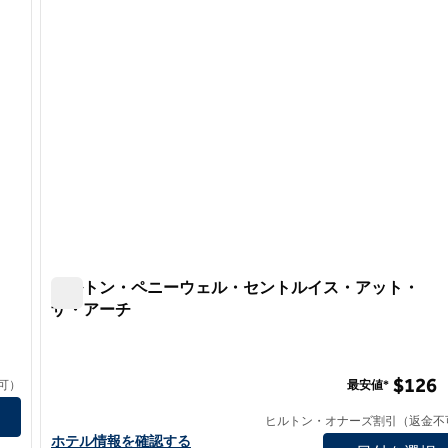
ヒルトン・ペニーウェル・セントルイス・アット・
ザ・アーチ
ヒルトン・ペニーウェル・セントルイス・アット・ザ
$126
可）
最安値*
見る
ヒルトン・オナーズ割引（返金不
ヒルトン・ペニーウェルヒルトンセントルイス・アット・ザ・
ホテル情報を確認する