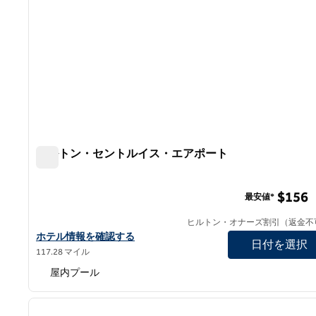
ヒルトン・セントルイス・エアポート
ヒルトン・セントルイス・エアポート
$156
最安値*
ヒルトン・オナーズ割引（返金不
ヒルトン・セントルイス・エアポートの詳細を見る
ホテル情報を確認する
日付を選択
117.28 マイル
屋内プール
1
前の画像
1/12