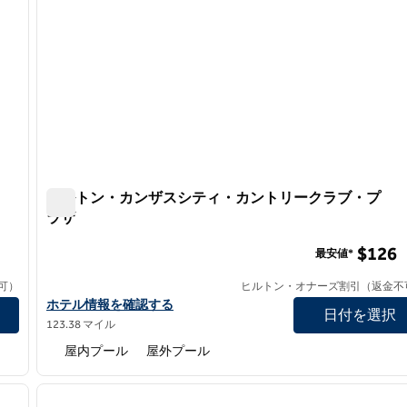
ヒルトン・カンザスシティ・カントリークラブ・プ
ラザ
ヒルトン・カンザスシティ・カントリークラブ・プラ
$126
最安値*
可）
ヒルトン・オナーズ割引（返金不
ヒルトン・カンザスシティ・カントリークラブ・プラザの詳細
ホテル情報を確認する
日付を選択
123.38 マイル
屋内プール
屋外プール
/
12
1
次の画像
前の画像
1/12