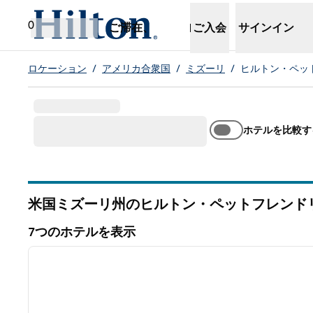
コンテンツに移動
新しいタブで開きます
0
ご滞在、
ご入会
サインイン
ロケーション
/
アメリカ合衆国
/
ミズーリ
/
ヒルトン・ペッ
ホテルを比較す
米国ミズーリ州のヒルトン・ペットフレンド
7つのホテルを表示
1
7つのホテルを表示
前の画像
1/12