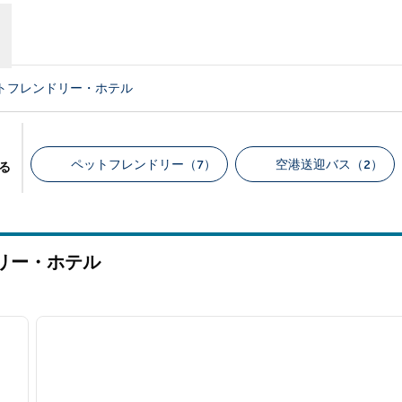
トフレンドリー・ホテル
ペットフレンドリー（7）
空港送迎バス（2）
る
推奨フィルター
リー・ホテル
/
12
1
次の画像
前の画像
1/11