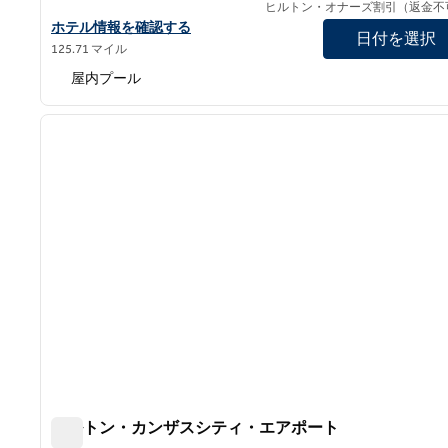
ヒルトン・オナーズ割引（返金不
ブランソン・ランディングのヒルトン・プロムナードの詳細を
ホテル情報を確認する
日付を選択
125.71 マイル
屋内プール
1
前の画像
1/12
ヒルトン・カンザスシティ・エアポート