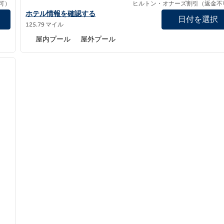
可）
ヒルトン・オナーズ割引（返金不
見る
ヒルトン・ブランソン・コンベンションセンターの詳細を見る
ホテル情報を確認する
日付を選択
125.79 マイル
屋内プール
屋外プール
/
12
次の画像