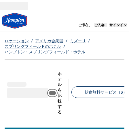
コンテンツに移動
新しいタブで開き
ご滞在、
ご入会
サインイン
ロケーション
/
アメリカ合衆国
/
ミズーリ
/
スプリングフィールドのホテル
/
ハンプトン・スプリングフィールド・ホテル
ホ
テ
ル
を
朝食無料サービス（3）
比
較
推奨フィルター
す
る