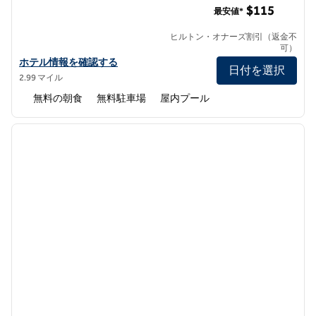
$115
最安値*
ヒルトン・オナーズ割引（返金不
可）
ハンプトン・イン＆スイーツ・スプリングフィールド・ホテルの詳
ホテル情報を確認する
日付を選択
2.99 マイル
無料の朝食
無料駐車場
屋内プール
1
/
12
前の画像
次の画
1/12