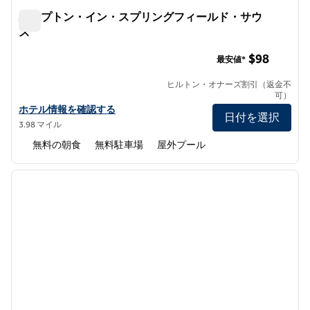
ハンプトン・イン・スプリングフィールド・サウ
ス
ハンプトン・イン・スプリングフィールド・サウス
$98
最安値*
ヒルトン・オナーズ割引（返金不
可）
ハンプトン・イン・スプリングフィールド・サウスの詳細を見る
ホテル情報を確認する
日付を選択
3.98 マイル
無料の朝食
無料駐車場
屋外プール
1
/
12
前の画像
次の画
1/12