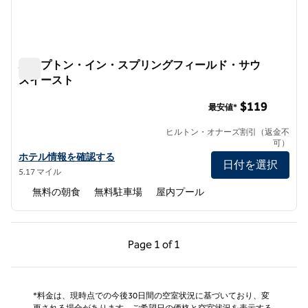
ハンプトン・イン・スプリングフィールド・サウ
スイースト
ハンプトン・イン・スプリングフィールド・サウスイース
$119
最安値*
ヒルトン・オナーズ割引（返金不
可）
ハンプトン・イン・スプリングフィールド・サウスイーストの詳細
ホテル情報を確認する
日付を選択
5.17 マイル
無料の朝食
無料駐車場
屋内プール
前のページ（1/1）
次のページ（1/1）
Page
1 of 1
Page 1 of 1
*料金は、現時点での今後30日間の空室状況に基づいており、変
更される場合があります。ご希望日の価格と空室状況を表示する