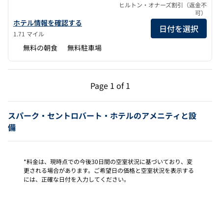
ヒルトン・オナーズ割引（返金不
可）
スパークbyヒルトン・セントロバート・フォートレオナード・ウ
ホテル情報を確認する
日付を選択
1.71 マイル
無料の朝食
無料駐車場
前のページ（1/1）
次のページ（1/1）
Page
1 of 1
Page 1 of 1
スパーク・セントロバート・ホテルのアメニティと設
備
*料金は、現時点での今後30日間の空室状況に基づいており、変
更される場合があります。ご希望日の価格と空室状況を表示する
には、正確な日付を入力してください。