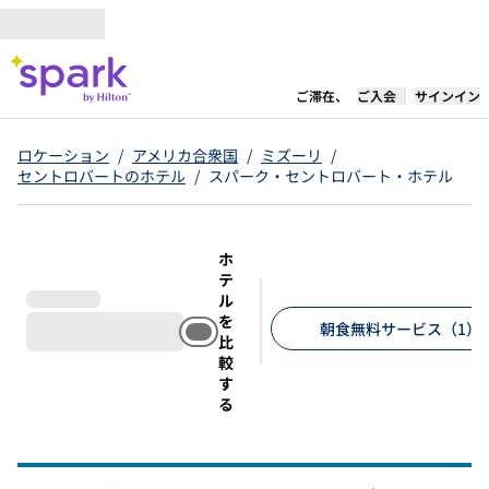
コンテンツに移動
新しいタブで開き
ご滞在、
ご入会
サインイン
ロケーション
/
アメリカ合衆国
/
ミズーリ
/
セントロバートのホテル
/
スパーク・セントロバート・ホテル
ホ
テ
ル
を
朝食無料サービス（1）
比
較
推奨フィルター
す
る