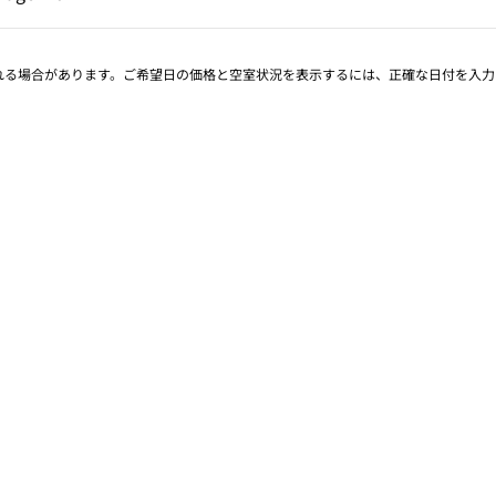
Page 1 of 1
される場合があります。ご希望日の価格と空室状況を表示するには、正確な日付を入力