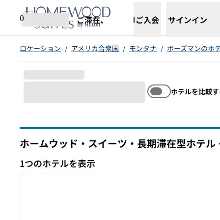
コンテンツに移動
新しいタブで開きます
0
ご滞在、
ご入会
サインイン
ロケーション
/
アメリカ合衆国
/
モンタナ
/
ボーズマンのホ
ホテルを比較す
ホームウッド・スイーツ・長期滞在型ホテル
モンタナ
1つのホテルを表示
1
1つのホテルを表示
前の画像
1/12