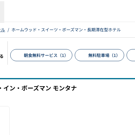
テル
/
ホームウッド・スイーツ・ボーズマン・長期滞在型ホテル
朝食無料サービス（1）
無料駐車場（1）
る
推奨フィルター
・イン・ボーズマン
モンタナ
/
12
次の画像