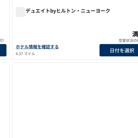
グラデュエイトbyヒルトン・ニューヨーク
グラデュエイトbyヒルトン・ニューヨーク
ニューヨーク
可）
空室状況の
ヨークのホテルの詳細を見る
グラデュエイトbyヒルトン New Yorkのホテルの詳細を見る
ホテル情報を確認する
日付を選択
4.37 マイル
/
12
1
次の画像
前の画像
1/12