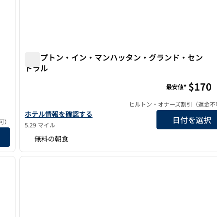
ハンプトン・イン・マンハッタン・グランド・セン
トラル
トリー・コレクションbyヒルトン
ハンプトン・イン・マンハッタン・グランド・セント
$170
最安値*
ヒルトン・オナーズ割引（返金不
ハンプトン・イン・マンハッタン・グランド・セントラルの詳
ホテル情報を確認する
日付を選択
可）
5.29 マイル
・コレクションbyヒルトンの詳細を見る
無料の朝食
/
11
1
次の画像
前の画像
1/12