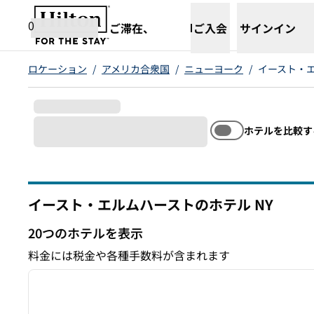
コンテンツに移動
新しいタブで開きます
0
ご滞在、
ご入会
サインイン
ロケーション
/
アメリカ合衆国
/
ニューヨーク
/
イースト・
ホテルを比較す
イースト・エルムハーストのホテル
NY
ニューヨーク
20つのホテルを表示
20つのホテルを表示
料金には税金や各種手数料が含まれます
1
前の画像
1/12