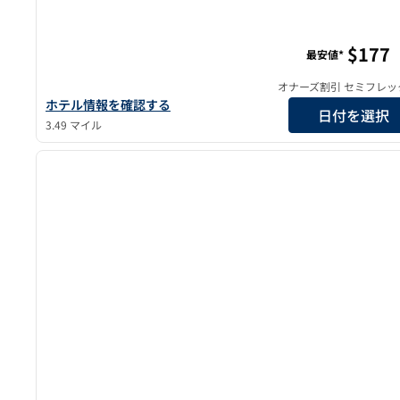
ヒルトン・ガーデン・イン・ロングアイランドシティ
$177
最安値*
オナーズ割引 セミフレッ
ヒルトン・ガーデン・イン・ロングアイランドシティ・ニュー
ホテル情報を確認する
日付を選択
3.49 マイル
1
前の画像
1/6