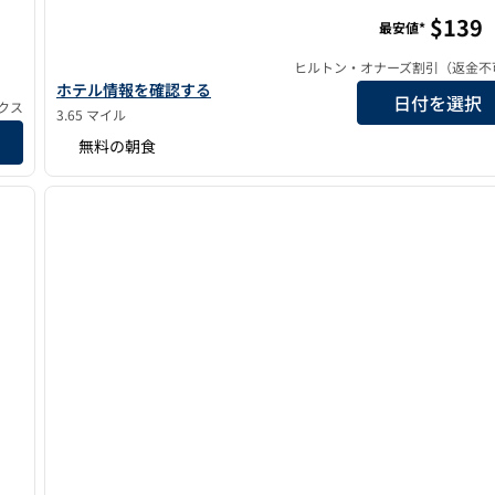
・ニューヨーク
ハンプトン・インbyヒルトン・ロングアイランドシテ
$139
最安値*
ヒルトン・オナーズ割引（返金不
ハンプトン・インbyヒルトン・ロングアイランドシティ・ニ
ホテル情報を確認する
日付を選択
クス
3.65 マイル
ヨークの詳細を見る
無料の朝食
/
6
1
次の画像
前の画像
1/12