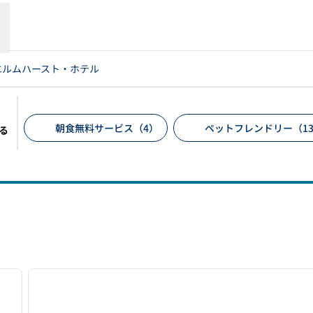
エルムハースト・ホテル
朝食無料サービス（4）
ペットフレンドリー（1
る
推奨フィルター
/
12
1
次の画像
前の画像
1/12