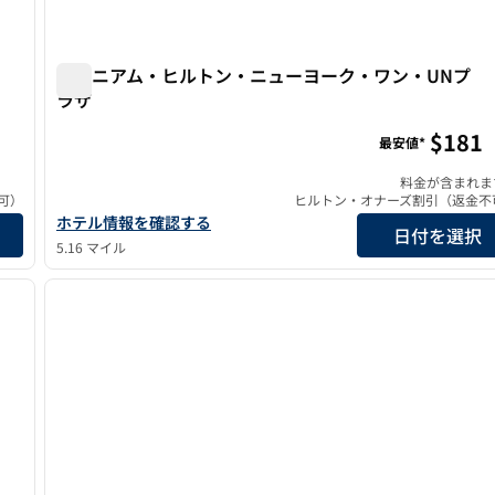
ミレニアム・ヒルトン・ニューヨーク・ワン・UNプ
ラザ
ン・ミッドタウンイースト
ミレニアム・ヒルトン・ニューヨーク・ワン・UNプラ
$181
最安値*
料金が含まれま
可）
ヒルトン・オナーズ割引（返金不
ッドタウン・イーストの詳細を表示
ミレニアム・ヒルトン・ニューヨーク・ワン・UNプラザの詳
ホテル情報を確認する
日付を選択
5.16 マイル
/
12
1
次の画像
前の画像
1/12