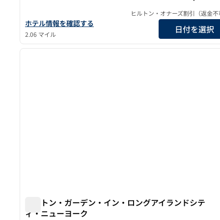
ヒルトン・オナーズ割引（返金不
ヒルトン・ガーデン・イン・フラッシング・ラガーディアの詳
ホテル情報を確認する
日付を選択
2.06 マイル
1
前の画像
1/12
ヒルトン・ガーデン・イン・ロングアイランドシテ
ィ・ニューヨーク