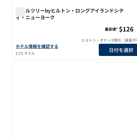
ダブルツリーbyヒルトン・ロングアイランドシテ
ィ・ニューヨーク
ダブルツリーbyヒルトン・ロングアイランドシティ・
$126
最安値*
ヒルトン・オナーズ割引（返金不
ダブルツリーbyヒルトン・ロングアイランドシティ・ニュー
ホテル情報を確認する
日付を選択
3.73 マイル
1
前の画像
1/12