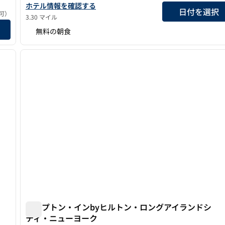
ホーム2スイーツbyヒルトン・ニューヨーク・ロングアイラン
ホテル情報を確認する
日付を選択
可）
3.30 マイル
細を見る
無料の朝食
/
12
1
次の画像
前の画像
1/4
ハンプトン・インbyヒルトン・ロングアイランドシ
ティ・ニューヨーク