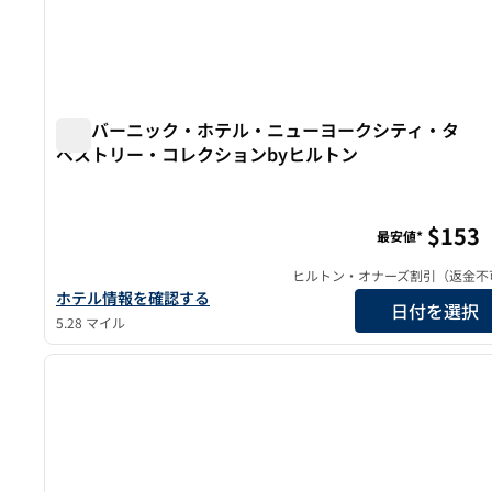
ザ・バーニック・ホテル・ニューヨークシティ・タ
ペストリー・コレクションbyヒルトン
ザ・バーニック・ホテル・ニューヨークシティ・タペス
$153
最安値*
ヒルトン・オナーズ割引（返金不
ザ・バーニック・ホテル・ニューヨークシティ・タペストリー
ホテル情報を確認する
日付を選択
5.28 マイル
1
前の画像
1/11