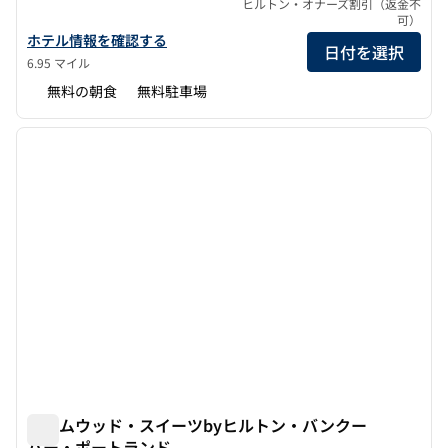
ヒルトン・オナーズ割引（返金不
可）
ハンプトン・イン・ポートランド・エアポートのホテルの詳細を表
ホテル情報を確認する
日付を選択
6.95 マイル
無料の朝食
無料駐車場
1
/
12
前の画像
次の画
1/12
ホームウッド・スイーツbyヒルトン・バンクー
バー・ポートランド