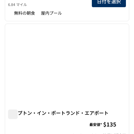
日付を選択
6.84 マイル
無料の朝食
屋内プール
1
/
12
前の画像
次の画
1/12
ハンプトン・イン・ポートランド・エアポート
ハンプトン・イン・ポートランド・エアポート
$135
最安値*