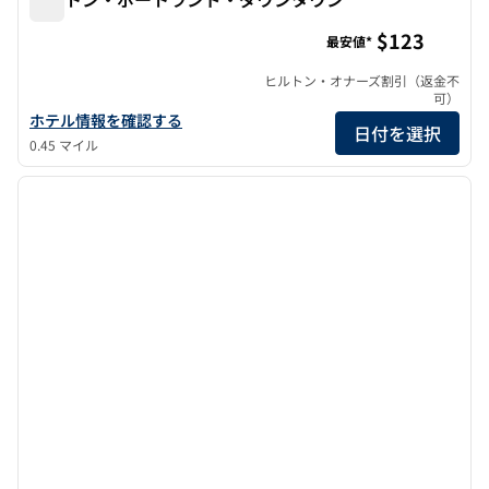
ヒルトン・ポートランド・ダウンタウン
$123
最安値*
ヒルトン・オナーズ割引（返金不
可）
ヒルトン・ポートランド・ダウンタウンのホテルの詳細を見る
ホテル情報を確認する
日付を選択
0.45 マイル
1
/
12
前の画像
次の画
1/12