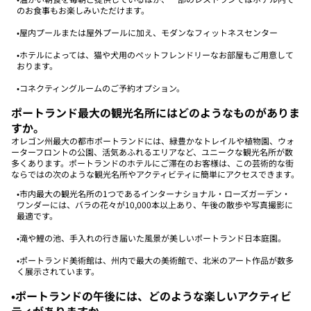
のお食事もお楽しみいただけます。
•屋内プールまたは屋外プールに加え、モダンなフィットネスセンター
•ホテルによっては、猫や犬用のペットフレンドリーなお部屋もご用意して
おります。
•コネクティングルームのご予約オプション。
ポートランド最大の観光名所にはどのようなものがありま
すか。
オレゴン州最大の都市ポートランドには、緑豊かなトレイルや植物園、ウォ
ーターフロントの公園、活気あふれるエリアなど、ユニークな観光名所が数
多くあります。ポートランドのホテルにご滞在のお客様は、この芸術的な街
ならではの次のような観光名所やアクティビティに簡単にアクセスできます。
•市内最大の観光名所の1つであるインターナショナル・ローズガーデン・
ワンダーには、バラの花々が10,000本以上あり、午後の散歩や写真撮影に
最適です。
•滝や鯉の池、手入れの行き届いた風景が美しいポートランド日本庭園。
•ポートランド美術館は、州内で最大の美術館で、北米のアート作品が数多
く展示されています。
•ポートランドの午後には、どのような楽しいアクティビ
ティがありますか。