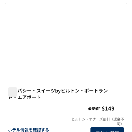
前の画像
次の画
1/12
エンバシー・スイーツbyヒルトン・ポートラン
ド・エアポート
エンバシー・スイーツbyヒルトン・ポートランド・エアポ
$149
最安値*
ヒルトン・オナーズ割引（返金不
可）
エンバシー・スイーツbyヒルトン・ポートランド・エアポートの
ホテル情報を確認する