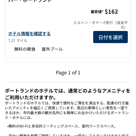
ホームウッド・スイーツbyヒルトン・バンクーバー・ポー
$162
最安値*
ヒルトン・オナーズ割引（返金不
可）
ホームウッド・スイーツbyヒルトン・バンクーバー・ポートラン
ホテル情報を確認する
日付を選択
7.27 マイル
無料の朝食
屋外プール
前のページ（1/1）
次のページ（1/1）
Page
1 of 1
Page 1 of 1
ポートランドのホテルでは、通常どのようなアメニティを
ご利用いただけますか。
ポートランドのホテルでは、快適で便利なご滞在を演出する、配慮の行き届
いたアメニティを幅広くご用意しています。周辺の素晴らしい景色を一望で
きるほか、市内最大級の観光名所にも簡単にお出かけいただけるポートラン
ド・ホテルには、
•無料のWi-Fiと多目的ミーティングスペース、室内ワークスペース。
•温かい朝食を毎朝ご提供しているほか、一部のレストランではホテル内で