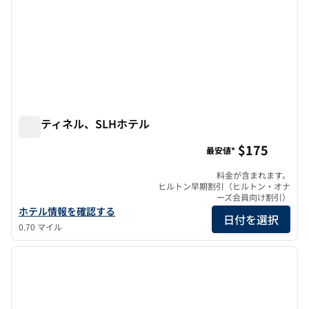
センティネル、SLHホテル
センティネル、SLHホテル
$175
最安値*
料金が含まれます。
ヒルトン早期割引（ヒルトン・オナ
ーズ会員向け割引）
SLHホテル、センチネルのホテルの詳細を表示
ホテル情報を確認する
日付を選択
0.70 マイル
1
/
13
前の画像
次の画
1/13