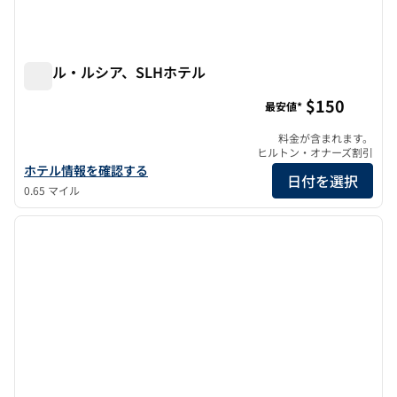
ホテル・ルシア、SLHホテル
ホテル・ルシア、SLHホテル
$150
最安値*
料金が含まれます。
ヒルトン・オナーズ割引
ホテル・ルシア・SLHの詳細を見る
ホテル情報を確認する
日付を選択
0.65 マイル
1
/
12
前の画像
次の画
1/12