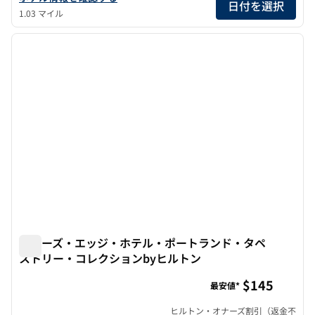
日付を選択
1.03 マイル
1
/
12
前の画像
次の画
1/12
リバーズ・エッジ・ホテル・ポートランド・タペ
ストリー・コレクションbyヒルトン
リバーズ・エッジ・ホテル・ポートランド・タペストリー・
$145
最安値*
ヒルトン・オナーズ割引（返金不