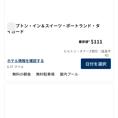
ハンプトン・イン＆スイーツ・ポートランド・タ
イガード
ハンプトン・イン＆スイーツ・ポートランド・タイガード
$111
最安値*
ヒルトン・オナーズ割引（返金不
可）
ハンプトン・イン＆スイーツ・ポートランド・タイガードの詳細を
ホテル情報を確認する
日付を選択
6.37 マイル
無料の朝食
無料駐車場
屋内プール
1
/
12
前の画像
次の画
1/12