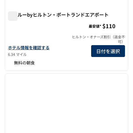
トゥルーbyヒルトン・ポートランドエアポート
トゥルーbyヒルトン・ポートランドエアポート
$110
最安値*
ヒルトン・オナーズ割引（返金不
可）
トゥルーbyヒルトン・ポートランド・エアポートのホテルの詳細
ホテル情報を確認する
日付を選択
6.34 マイル
無料の朝食
1
/
12
前の画像
次の画
1/12