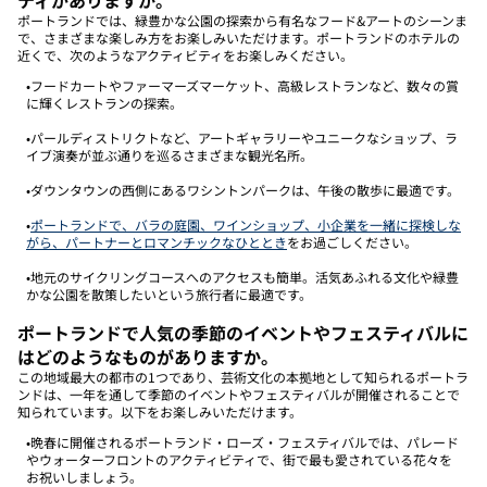
ポートランドでは、緑豊かな公園の探索から有名なフード&アートのシーンま
で、さまざまな楽しみ方をお楽しみいただけます。ポートランドのホテルの
近くで、次のようなアクティビティをお楽しみください。
•フードカートやファーマーズマーケット、高級レストランなど、数々の賞
に輝くレストランの探索。
•パールディストリクトなど、アートギャラリーやユニークなショップ、ラ
イブ演奏が並ぶ通りを巡るさまざまな観光名所。
•ダウンタウンの西側にあるワシントンパークは、午後の散歩に最適です。
•
ポートランドで、バラの庭園、ワインショップ、小企業を一緒に探検しな
がら、パートナーとロマンチックなひととき
をお過ごしください。
•地元のサイクリングコースへのアクセスも簡単。活気あふれる文化や緑豊
かな公園を散策したいという旅行者に最適です。
ポートランドで人気の季節のイベントやフェスティバルに
はどのようなものがありますか。
この地域最大の都市の1つであり、芸術文化の本拠地として知られるポートラ
ンドは、一年を通して季節のイベントやフェスティバルが開催されることで
知られています。以下をお楽しみいただけます。
•晩春に開催されるポートランド・ローズ・フェスティバルでは、パレード
やウォーターフロントのアクティビティで、街で最も愛されている花々を
お祝いしましょう。