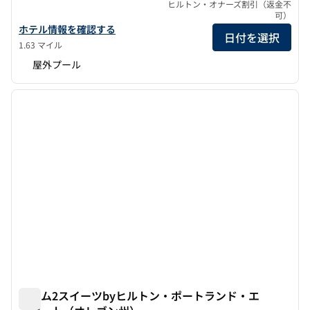
ヒルトン・オナーズ割引（返金不
可）
ダブルツリーbyヒルトン・ポートランドの詳細を見る
ホテル情報を確認する
日付を選択
1.63 マイル
屋外プール
1
/
11
前の画像
次の画
1/11
ホーム2スイーツbyヒルトン・ポートランド・エ