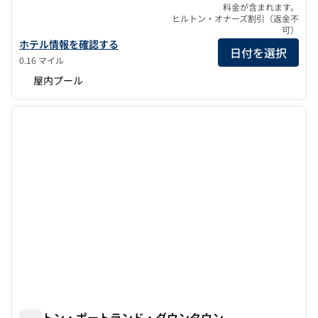
料金が含まれます。
ヒルトン・オナーズ割引（返金不
可）
ポーター・ポートランド・キュリオ・コレクションbyヒルトンの
ホテル情報を確認する
日付を選択
0.16 マイル
屋内プール
1
/
12
前の画像
次の画
1/12
ヒルトン・ポートランド・ダウンタウン