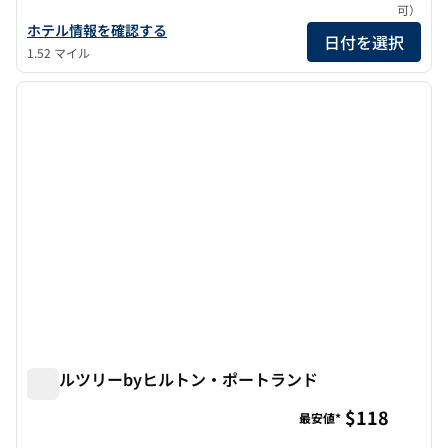
可）
リバーズ・エッジ・ホテル・ポートランド・タペストリー・コレク
ホテル情報を確認する
日付を選択
1.52 マイル
1
/
12
前の画像
次の画
1/12
ダブルツリーbyヒルトン・ポートランド
ダブルツリーbyヒルトン・ポートランド
$118
最安値*