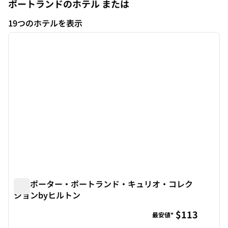
ポートランドのホテル
または
オレゴン
19つのホテルを表示
1
/
12
19つのホテルを表示
前の画像
次の画
1/12
ザ・ポーター・ポートランド・キュリオ・コレク
ションbyヒルトン
ザ・ポーター・ポートランド・キュリオ・コレクションby
$113
最安値*