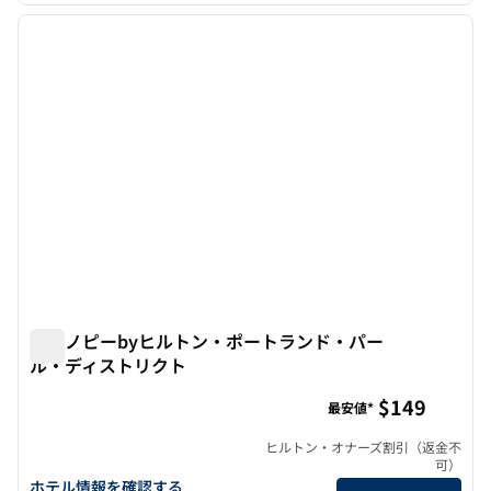
前の画像
次の画
1/12
キャノピーbyヒルトン・ポートランド・パー
ル・ディストリクト
キャノピーbyヒルトン・ポートランド・パール・ディスト
$149
最安値*
ヒルトン・オナーズ割引（返金不
可）
キャノピーbyヒルトン・ポートランド・パールディストリクトの
ホテル情報を確認する