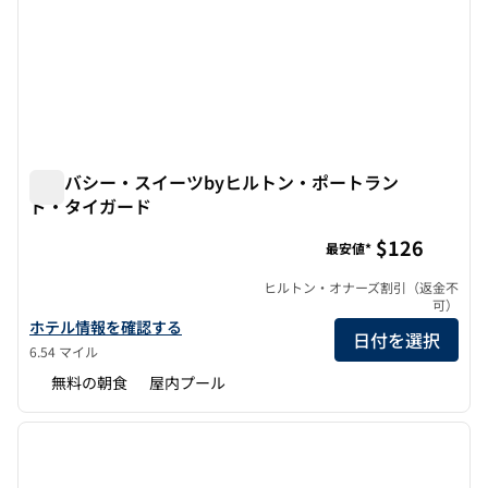
エンバシー・スイーツbyヒルトン・ポートラン
ド・タイガード
エンバシー・スイーツbyヒルトン・ポートランド・タイガ
$126
最安値*
ヒルトン・オナーズ割引（返金不
可）
エンバシー・スイーツbyヒルトン・ポートランド・タイガードの
ホテル情報を確認する
日付を選択
6.54 マイル
無料の朝食
屋内プール
1
/
12
前の画像
次の画
1/12