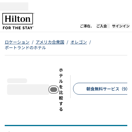
コンテンツに移動
新しいタブで開き
ご滞在、
ご入会
サインイン
ロケーション
/
アメリカ合衆国
/
オレゴン
/
ポートランドのホテル
ホ
テ
ル
を
朝食無料サービス（9）
比
較
推奨フィルター
す
る