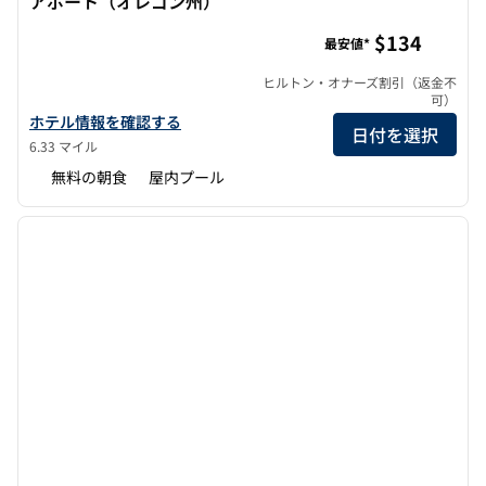
アポート（オレゴン州）
ホーム2スイーツbyヒルトン・ポートランド・エアポート
$134
最安値*
ヒルトン・オナーズ割引（返金不
可）
ホーム2スイーツbyヒルトン・ポートランド・エアポートまたは
ホテル情報を確認する
日付を選択
6.33 マイル
無料の朝食
屋内プール
1
/
12
前の画像
次の画
1/12