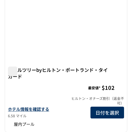
ダブルツリーbyヒルトン・ポートランド・タイ
ガード
ダブルツリーbyヒルトン・ポートランド・タイガード
$102
最安値*
ヒルトン・オナーズ割引（返金不
可）
ダブルツリーbyヒルトン・ポートランド・タイガードの詳細を見
ホテル情報を確認する
日付を選択
6.58 マイル
屋内プール
1
/
12