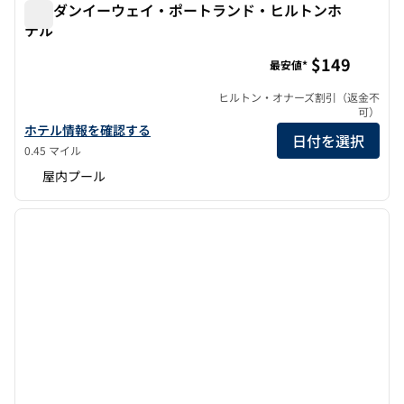
ザ・ダンイーウェイ・ポートランド・ヒルトンホ
テル
ザ・ダンイーウェイ・ポートランド・ヒルトンホテル
$149
最安値*
ヒルトン・オナーズ割引（返金不
可）
ザ・デュニウェイ・ポートランド・ヒルトンの詳細を見る
ホテル情報を確認する
日付を選択
0.45 マイル
屋内プール
1
/
10
前の画像
次の画
1/10