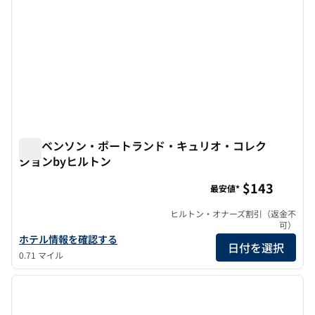
ザ・ベンソン・ポートランド・キュリオ・コレク
ションbyヒルトン
ザ・ベンソン・ポートランド・キュリオ・コレクションby
$143
最安値*
ヒルトン・オナーズ割引（返金不
可）
ザ・ベンソン・ポートランド・キュリオ・コレクションbyヒルト
ホテル情報を確認する
日付を選択
0.71 マイル
1
/
12
前の画像
次の画
1/12