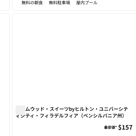
無料の朝食
無料駐車場
屋内プール
/
12
1
次の画像
前の画像
1/12
ホームウッド・スイーツbyヒルトン・ユニバーシテ
ィシティ・フィラデルフィア（ペンシルバニア州）
ホームウッド・スイーツbyヒルトン・ユニバーシティ
$157
最安値*