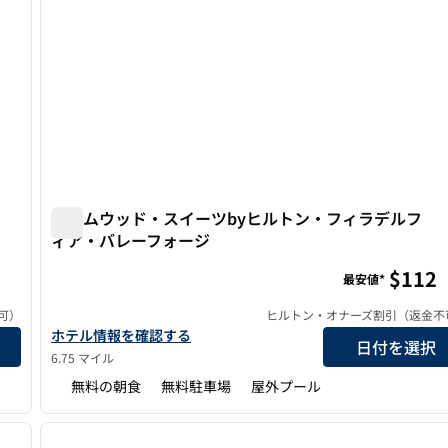
ホームウッド・スイーツbyヒルトン・フィラデルフ
ィア・バレーフォージ
ア・プリマスミーティング
ホームウッド・スイーツbyヒルトン・フィラデルフィ
$112
最安値*
可）
ヒルトン・オナーズ割引（返金不
リマス・ミーティングの詳細を表示
ホームウッド・スイーツbyヒルトン・フィラデルフィア・バ
ホテル情報を確認する
日付を選択
6.75 マイル
無料の朝食
無料駐車場
屋外プール
/
12
1
次の画像
前の画像
1/12