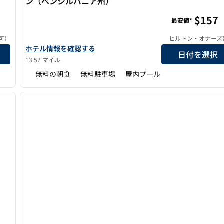
ン（ペンシルバニア州）
ア・グレート・バリー
ホームウッド・スイーツbyヒルトン・ドイルズタウン
$157
最安値*
可）
ヒルトン・オナーズ
レートバレーの詳細を表示
ホームウッド・スイーツbyヒルトン・ドイルズタウン・ホテル
ホテル情報を確認する
日付を選択
13.57 マイル
無料の朝食
無料駐車場
屋内プール
/
12
1
次の画像
前の画像
1/12