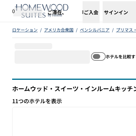
コンテンツに移動
新しいタブで開きます
0
ご滞在、
ご入会
サインイン
ロケーション
/
アメリカ合衆国
/
ペンシルバニア
/
プリマス
ホテルを比較す
ホームウッド・スイーツ・インルームキッチ
ペンシルバニア
11つのホテルを表示
1
11つのホテルを表示
前の画像
1/12