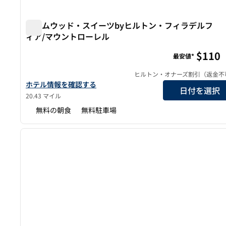
ホームウッド・スイーツbyヒルトン・フィラデルフ
ィア/マウントローレル
ホームウッド・スイーツbyヒルトン・フィラデルフィ
$110
最安値*
ヒルトン・オナーズ割引（返金不
ホームウッド・スイーツbyヒルトン・フィラデルフィア/マウ
ホテル情報を確認する
日付を選択
20.43 マイル
無料の朝食
無料駐車場
1
前の画像
1/12