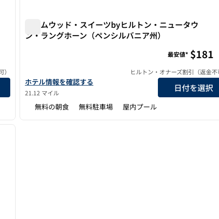
ホームウッド・スイーツbyヒルトン・ニュータウ
ン・ラングホーン（ペンシルバニア州）
ア/マウントローレル
ホームウッド・スイーツbyヒルトン・ニュータウン・
$181
最安値*
可）
ヒルトン・オナーズ割引（返金不
ントローレル
ホームウッド・スイーツbyヒルトン・ニュータウン・ランゴ
ホテル情報を確認する
日付を選択
21.12 マイル
無料の朝食
無料駐車場
屋内プール
/
12
次の画像