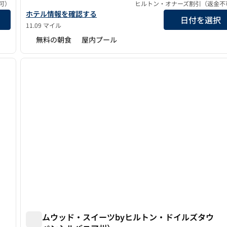
可）
ヒルトン・オナーズ割引（返金不
詳細を表示
ホームウッド・スイーツbyヒルトン・ユニバーシティ・シテ
ホテル情報を確認する
日付を選択
11.09 マイル
無料の朝食
屋内プール
/
12
1
次の画像
前の画像
1/12
ホームウッド・スイーツbyヒルトン・ドイルズタウ