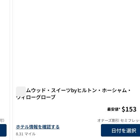
ホームウッド・スイーツbyヒルトン・ホーシャム・
ウィローグローブ
ア・シティアベニュー
ホームウッド・スイーツbyヒルトン・ホーシャム・ウ
$153
最安値*
可）
オナーズ割引 セミフレッ
ティアベニューの詳細を見る
ホームウッド・スイーツbyヒルトン・ホーシャム・ウィローグ
ホテル情報を確認する
日付を選択
8.31 マイル