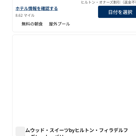
ヒルトン・オナーズ割引（返金不
ホームウッド・スイーツbyヒルトン・ランズデールのホテルの
ホテル情報を確認する
日付を選択
8.62 マイル
無料の朝食
屋外プール
1
前の画像
1/12
ホームウッド・スイーツbyヒルトン・フィラデルフ