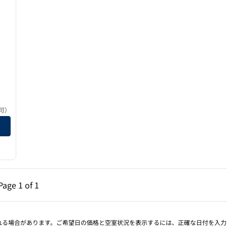
・ブランディワインバレー
可）
ンディワインバレーの詳細を見る
ページ（1/1）
次のページ（1/1）
Page
1 of 1
Page 1 of 1
される場合があります。ご希望日の価格と空室状況を表示するには、正確な日付を入力