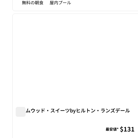
無料の朝食
屋内プール
1
前の画像
1/12
ホームウッド・スイーツbyヒルトン・ランズデール
ホームウッド・スイーツbyヒルトン・ランズデール
$131
最安値*