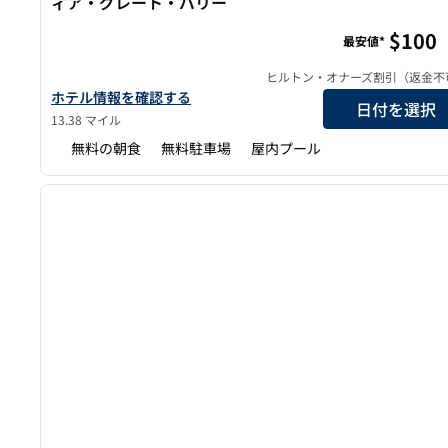
ィア・グレート・バリー
ホームウッド・スイーツbyヒルトン・フィラデルフィ
$100
最安値*
ヒルトン・オナーズ割引（返金不
ホームウッド・スイーツbyヒルトン・フィラデルフィア・グ
ホテル情報を確認する
日付を選択
13.38 マイル
無料の朝食
無料駐車場
屋内プール
1
前の画像
1/12