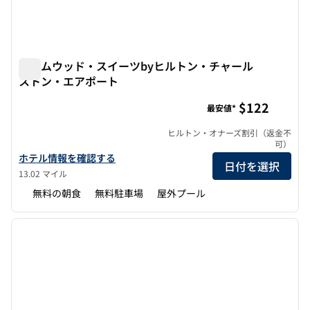
ホームウッド・スイーツbyヒルトン・チャール
ストン・エアポート
ホームウッド・スイーツbyヒルトン・チャールストン・エ
$122
最安値*
ヒルトン・オナーズ割引（返金不
可）
ホームウッド・スイーツbyヒルトン・チャールストン・エアポー
ホテル情報を確認する
日付を選択
13.02 マイル
無料の朝食
無料駐車場
屋外プール
1
/
12
前の画像
次の画
1/12