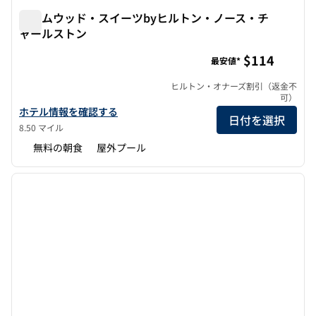
ホームウッド・スイーツbyヒルトン・ノース・チ
ャールストン
ホームウッド・スイーツbyヒルトン・ノース・チャールス
$114
最安値*
ヒルトン・オナーズ割引（返金不
可）
ホームウッド・スイーツbyヒルトン・ノースチャールストンの詳
ホテル情報を確認する
日付を選択
8.50 マイル
無料の朝食
屋外プール
1
/
12
前の画像
次の画
1/12