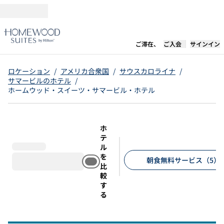
コンテンツに移動
新しいタブで開き
ご滞在、
ご入会
サインイン
ロケーション
/
アメリカ合衆国
/
サウスカロライナ
/
サマービルのホテル
/
ホームウッド・スイーツ・サマービル・ホテル
ホ
テ
ル
を
朝食無料サービス（5）
比
較
推奨フィルター
す
る