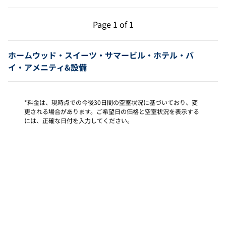
前のページ（1/1）
次のページ（1/1）
Page
1 of 1
Page 1 of 1
ホームウッド・スイーツ・サマービル・ホテル・バ
イ・アメニティ&設備
*料金は、現時点での今後30日間の空室状況に基づいており、変
更される場合があります。ご希望日の価格と空室状況を表示する
には、正確な日付を入力してください。