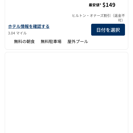
$149
最安値*
ヒルトン・オナーズ割引（返金不
可）
ホームウッド・スイーツbyヒルトン・サマービルの詳細を見る
ホテル情報を確認する
日付を選択
3.04 マイル
無料の朝食
無料駐車場
屋外プール
1
/
12
前の画像
次の画
1/12