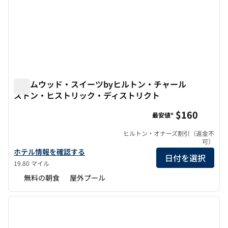
ホームウッド・スイーツbyヒルトン・チャール
ストン・ヒストリック・ディストリクト
ホームウッド・スイーツbyヒルトン・チャールストン・ヒ
$160
最安値*
ヒルトン・オナーズ割引（返金不
可）
ホームウッド・スイーツbyヒルトン・チャールストン・ヒストリ
ホテル情報を確認する
日付を選択
19.80 マイル
無料の朝食
屋外プール
1
/
12
前の画像
次の画
1/12