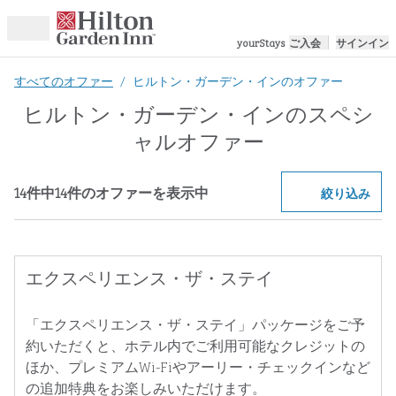
コンテンツに移動
yourStays
ご入会
サインイン
openMenu
すべてのオファー
/
ヒルトン・ガーデン・インのオファー
ヒルトン・ガーデン・インのスペシ
ャルオファー
14件中14件のオファーを表示
14件中14件のオファーを表示中
オファー
選択
絞り込み
エクスペリエンス・ザ・ステイ
「エクスペリエンス・ザ・ステイ」パッケージをご予
約いただくと、ホテル内でご利用可能なクレジットの
ほか、プレミアムWi-Fiやアーリー・チェックインなど
の追加特典をお楽しみいただけます。