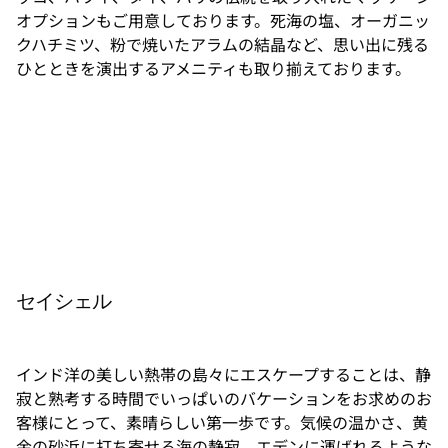
オプションもご用意しております。死海の塩、オーガニッ
クハチミツ、粉で焼いたアラムの結晶など、思い出に残る
ひとときを演出するアメニティも取り揃えております。
砂漠
の砂
浜の
マッ
サー
ジテ
ーブ
セイシェル
ルで
リラ
ック
スし
インド洋の美しい熱帯の島々にエスケープすることは、静
なが
ら、
寂と熟考する時間でいっぱいのバケーションをお求めのお
自然
客様にとって、素晴らしい第一歩です。気候の温かさ、黄
との
触れ
金の砂浜に打ち寄せる海の静寂、エデンに運ばれるような