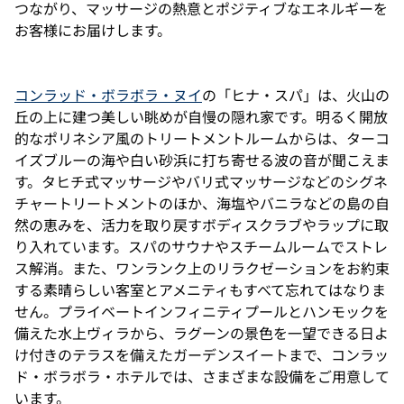
つながり、マッサージの熱意とポジティブなエネルギーを
お客様にお届けします。
コンラッド・ボラボラ・ヌイ
の「ヒナ・スパ」は、火山の
丘の上に建つ美しい眺めが自慢の隠れ家です。明るく開放
的なポリネシア風のトリートメントルームからは、ターコ
イズブルーの海や白い砂浜に打ち寄せる波の音が聞こえま
す。タヒチ式マッサージやバリ式マッサージなどのシグネ
チャートリートメントのほか、海塩やバニラなどの島の自
然の恵みを、活力を取り戻すボディスクラブやラップに取
り入れています。スパのサウナやスチームルームでストレ
ス解消。また、ワンランク上のリラクゼーションをお約束
する素晴らしい客室とアメニティもすべて忘れてはなりま
せん。プライベートインフィニティプールとハンモックを
備えた水上ヴィラから、ラグーンの景色を一望できる日よ
け付きのテラスを備えたガーデンスイートまで、コンラッ
ド・ボラボラ・ホテルでは、さまざまな設備をご用意して
います。