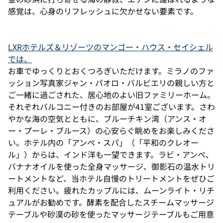
合い
感覚は、心身のリフレッシュに欠かせない要素です。
をお
楽し
みく
ださ
い。
LXRホテルズ＆リゾーツのマンゴー・ハウス・セイシェル
では、
お車でゆっくりとおくつろぎいただけます。ミラノのファ
ッション写真家ジャン・パオロ・バルビエリの親しい方と
ご一緒に過ごされた、居心地のよい旧ファミリーホーム。
それぞれバルコニー付きのお部屋が41室ございます。さわ
やかな海の空気とともに、ブルーチキン湾（アンス・オ
ー・プーレ・ブルース）の心安らぐ眺めをお楽しみくださ
い。ホテル内の「アンペ・スパ」（「平和のクレオー
ル」）からは、インド洋も一望できます。ラビ・アンペ、
バナナオイルを使った全身マッサージ、御影石の温水トリ
ートメントなど、当ホテル自慢のトリートメントをぜひご
利用ください。疲れたカップルには、ムーンライト・リチ
ュアルがお勧めです。酵素を配合したスチームマッサージ
テーブルや砂漠の砂を使ったマッサージテーブルもご用意