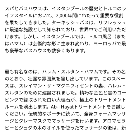
囲気
スパとバスハウスは、イスタンブールの歴史とトルコのラ
を一
層引
イフスタイルにおいて、2,000年間にわたって重要な役割
き立
を果たしてきました。ターキッシュバスは、リフレッシュ
てま
す。
に最適な施設として知られており、世界中でご利用いただ
静寂
けます。しかし、イスタンブールでは、トルコ風呂（また
とリ
ラク
はハマム）は芸術的な形に生まれ変わり、ヨーロッパで最
ゼー
も豪華なバスハウスも数多くあります。
ショ
ンを
今に
伝え
る空
最も有名なのは、ハレム・スルタン・ハマムです。その名
間で
のとおり、壮麗な雰囲気を醸し出しています。このスペー
す。
スは、スレイマン・ザ・マグニフィセントの妻、ハレム・
スルタンのために建設されました。精巧な金色と黒のコー
ビングで縁取られた白い大理石が、極上のトリートメント
ルームを演出します。Ab-i Hayatトリートメントをお試し
ください。伝統的なポーチに続いて、全身フォームマッサ
ージとクレーマスクでマッサージを行います。アロマセラ
ピーとジュダの木のオイルを使ったマッサージの後は、新