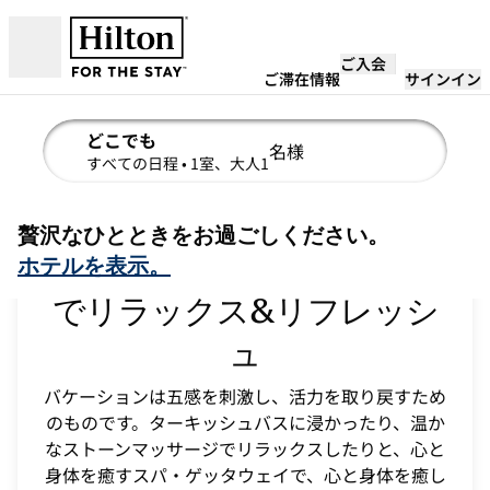
コンテンツに移動
ご入会
営業時間
ご滞在情報
サインイン
どこでも
名様
検索の詳細を編集、すべての日程、1室、大人1名様
すべての日程
• 1室、大人1
贅沢なひとときをお過ごしください。
贅沢なスパ・ゲッタウェイ
ホテルを表示。
でリラックス&リフレッシ
ュ
バケーションは五感を刺激し、活力を取り戻すため
のものです。ターキッシュバスに浸かったり、温か
なストーンマッサージでリラックスしたりと、心と
身体を癒すスパ・ゲッタウェイで、心と身体を癒し