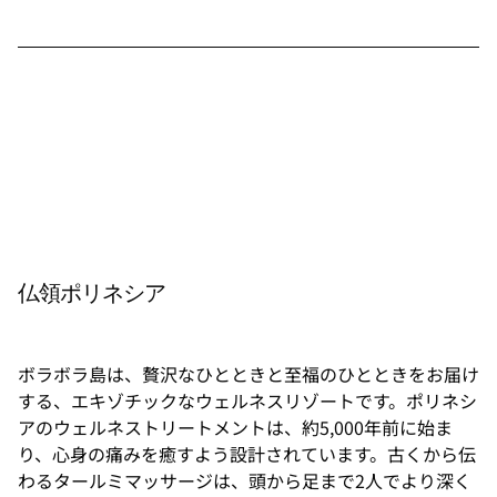
海の
波の
音
が、
あら
ゆる
スパ
仏領ポリネシア
体験
の美
しい
サウ
ボラボラ島は、贅沢なひとときと至福のひとときをお届け
ンド
トラ
する、エキゾチックなウェルネスリゾートです。ポリネシ
ック
アのウェルネストリートメントは、約5,000年前に始ま
を演
出し
り、心身の痛みを癒すよう設計されています。古くから伝
ま
わるタールミマッサージは、頭から足まで2人でより深く
す。