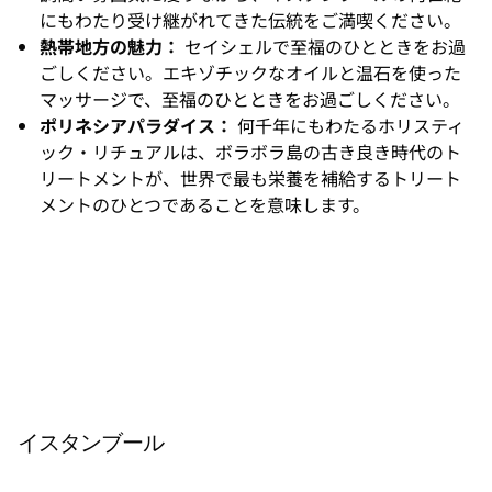
にもわたり受け継がれてきた伝統をご満喫ください。
熱帯地方の魅力：
セイシェルで至福のひとときをお過
ごしください。エキゾチックなオイルと温石を使った
マッサージで、至福のひとときをお過ごしください。
ポリネシアパラダイス：
何千年にもわたるホリスティ
ック・リチュアルは、ボラボラ島の古き良き時代のト
リートメントが、世界で最も栄養を補給するトリート
メントのひとつであることを意味します。
落ち
着い
た色
調の
イン
テリ
ア
イスタンブール
が、
スパ
の雰