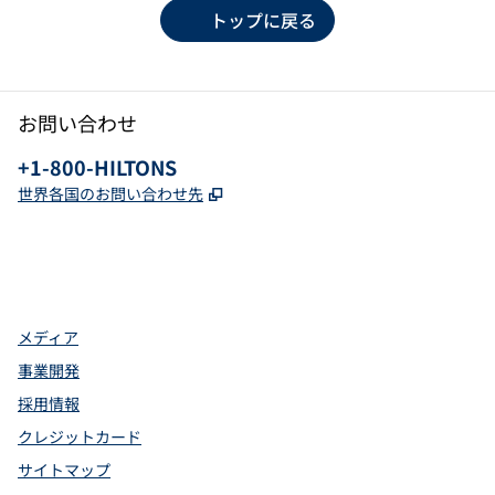
トップに戻る
お問い合わせ
電話：
+1-800-HILTONS
,
新しいタブで開きます
世界各国のお問い合わせ先
Facebook
x
Instagram
、
新しいタブで開きます
、
新しいタブで開きます
、
新しいタブで開きます
メディア
事業開発
採用情報
クレジットカード
サイトマップ