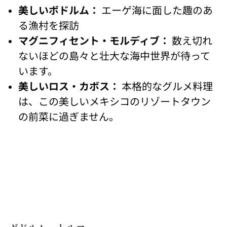
美しいボドルム：
エーゲ海に面した趣のあ
る漁村を探訪
マグニフィセント・モルディブ：
数え切れ
ないほどの島々と壮大な海中世界が待って
います。
美しいロス・カボス：
本格的なグルメ料理
は、この美しいメキシコのリゾートタウン
の前菜に過ぎません。
LXR
ホテ
ル&
リゾ
ート
のイ
ンフ