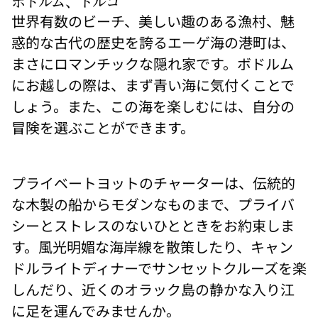
ボドルム、トルコ
ィニ
世界有数のビーチ、美しい趣のある漁村、魅
ティ
プー
惑的な古代の歴史を誇るエーゲ海の港町は、
ル
「ス
まさにロマンチックな隠れ家です。ボドルム
ソ
ナ・
にお越しの際は、まず青い海に気付くことで
ボド
ル
しょう。また、この海を楽しむには、自分の
ム」
から
冒険を選ぶことができます。
は、
静寂
に包
まれ
プライベートヨットのチャーターは、伝統的
た素
晴ら
な木製の船からモダンなものまで、プライバ
しい
眺め
シーとストレスのないひとときをお約束しま
をお
楽し
す。風光明媚な海岸線を散策したり、キャン
みい
ただ
ドルライトディナーでサンセットクルーズを楽
けま
す。
しんだり、近くのオラック島の静かな入り江
に足を運んでみませんか。