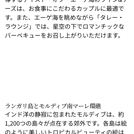
ーズは、お食事にこだわるカップルに最適で
す。また、エーゲ海を眺めながら「タレー・
ラウンジ」では、星空の下でロマンチックな
バーベキューをお召し上がりいただけます。
コン
ラッ
ド・
モル
ディ
ブ・
ランガリ島とモルディブ南マーレ環礁
ラン
ガ
インド洋の静寂に包まれたモルディブは、約
リ・
アイ
1,200つの島々が点在する郊外です。各島は絵
ラン
ドの
のように美しいトロピカルビューティの絵は
ユニ