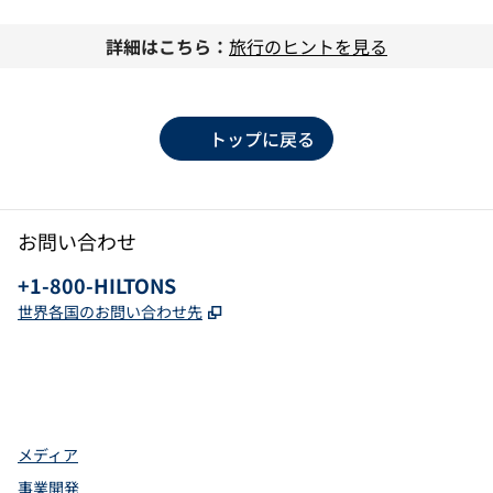
モーダルダイアログを開く
モーダ
詳細はこちら：
旅行のヒントを見る
トップに戻る
お問い合わせ
電話：
+1-800-HILTONS
,
新しいタブで開きます
世界各国のお問い合わせ先
Facebook
x
Instagram
、
新しいタブで開きます
、
新しいタブで開きます
、
新しいタブで開きます
メディア
事業開発