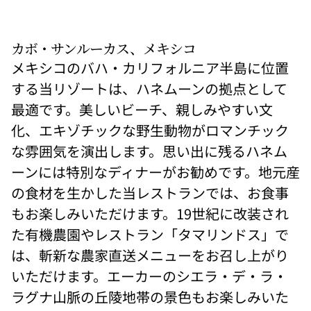
境
は、
ロマ
ンス
カボ・サンルーカス、メキシコ
とつ
なが
メキシコのバハ・カリフォルニア半島に位置
りを
もた
する当リゾートは、ハネムーンの拠点として
らし
ま
最適です。美しいビーチ、親しみやすい文
す。
化、エキゾチックな野生動物がロマンチック
な雰囲気を演出します。思い出に残るハネム
ーンには特別なディナーがお勧めです。地元産
の食材を生かした当レストランでは、お食事
もお楽しみいただけます。19世紀に改装され
た有機農園やレストラン「タマリンドス」で
は、斬新な農家直送メニューをお召し上がり
いただけます。エーカーのシエラ・デ・ラ・
ラグナ山脈の丘陵地帯の景色もお楽しみいた