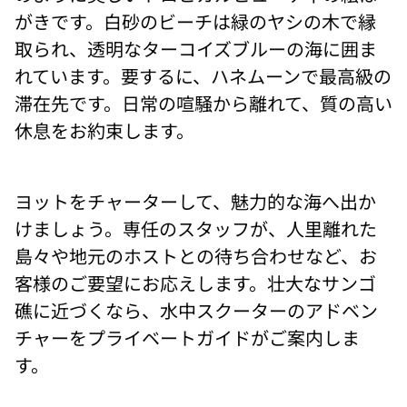
ーク
がきです。白砂のビーチは緑のヤシの木で縁
なプ
ライ
取られ、透明なターコイズブルーの海に囲ま
ベー
トレ
れています。要するに、ハネムーンで最高級の
ジデ
滞在先です。日常の喧騒から離れて、質の高い
ン
ス、
休息をお約束します。
ムラ
カに
ご滞
在く
ださ
ヨットをチャーターして、魅力的な海へ出か
い。
けましょう。専任のスタッフが、人里離れた
島々や地元のホストとの待ち合わせなど、お
客様のご要望にお応えします。壮大なサンゴ
礁に近づくなら、水中スクーターのアドベン
チャーをプライベートガイドがご案内しま
す。