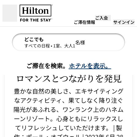
コンテンツに移動
ご入会
営業時間
ご滞在情報
サインイン
どこでも
名様
検索の詳細を編集、すべての日程、1室、大人1名様
すべての日程
• 1室、大人1
特別なハネムーン旅行先で
ご滞在を検索。
ホテルを表示。
ロマンスとつながりを発見
豊かな自然の美しさ、エキサイティング
なアクティビティ、果てしなく降り注ぐ
陽光があふれる、ワンランク上のハネム
ーンリゾート。心身ともにリラックスし
てリフレッシュしていただけます。 | 製
作：ポール・オズウェル | 2023年 6月 28