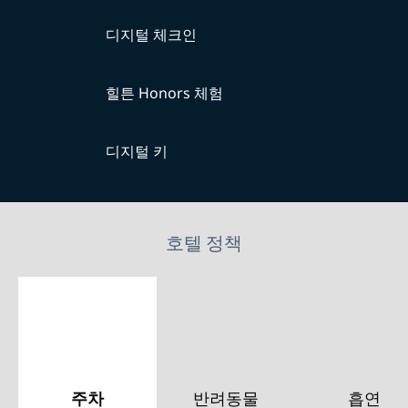
디지털 체크인
힐튼 Honors 체험
디지털 키
호텔 정책
주차
반려동물
흡연