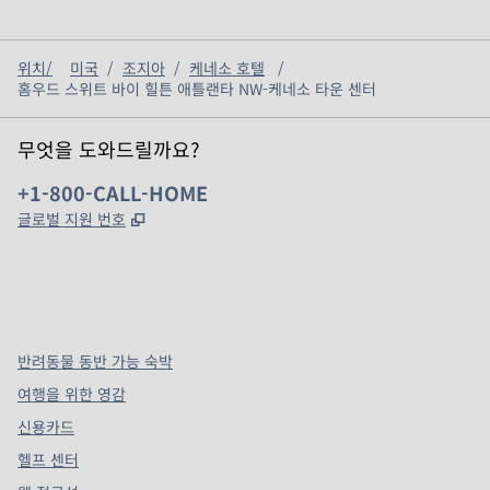
위치/
미국
/
조지아
/
케네소 호텔
/
홈우드 스위트 바이 힐튼 애틀랜타 NW-케네소 타운 센터
무엇을 도와드릴까요?
전화:
+1-800-CALL-HOME
,
새 탭 열림
글로벌 지원 번호
x
facebook
instagram
,
새 탭에서 열림
,
새 탭에서 열림
,
새 탭에서 열림
반려동물 동반 가능 숙박
여행을 위한 영감
신용카드
헬프 센터