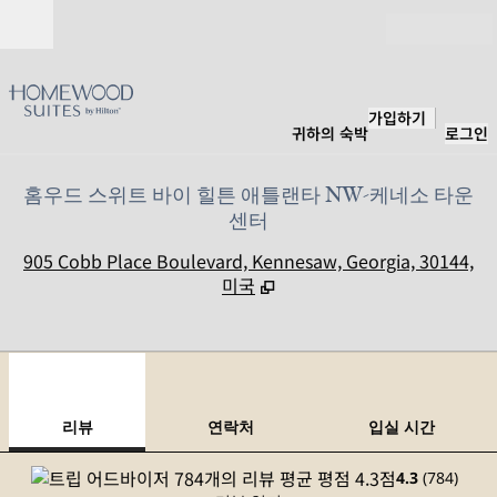
콘텐츠로 이동
개장
가입하기
귀하의 숙박
로그인
홈우드 스위트 바이 힐튼 애틀랜타 NW-케네소 타운
센터
,
905 Cobb Place Boulevard, Kennesaw, Georgia, 30144,
미국
1
/
12
이전 이미지
다음
1/12
연락처
리뷰
연락처
입실 시간
4.3
(
784
)