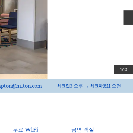
1
/
12
pton
@hilton.com
3 오후
→
11 오전
체크인
체크아웃
티
무료 WiFi
금연 객실