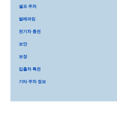
셀프 주차
발레파킹
전기차 충전
보안
보장
입출차 특전
기타 주차 정보