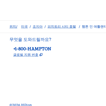
위치/
미국
/
조지아
/
피치트리 시티 호텔
/
햄튼 인 애틀랜
무엇을 도와드릴까요?
전화:
+1-800-HAMPTON
,
새 탭 열림
글로벌 지원 번호
facebook
x
instagram
,
새 탭에서 열림
,
새 탭에서 열림
,
새 탭에서 열림
©
2026
Hilton