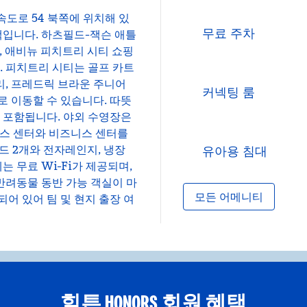
도로 54 북쪽에 위치해 있
무료 주차
택입니다. 하츠필드-잭슨 애틀
, 애비뉴 피치트리 시티 쇼핑
. 피치트리 시티는 골프 카트
, 프레드릭 브라운 주니어
커넥팅 룸
로 이동할 수 있습니다. 따뜻
이 포함됩니다. 야외 수영장은
니스 센터와 비즈니스 센터를
베드 2개와 전자레인지, 냉장
유아용 침대
는 무료 Wi-Fi가 제공되며,
 반려동물 동반 가능 객실이 마
모든 어메니티
어 있어 팀 및 현지 출장 여
힐튼 HONORS 회원 혜택