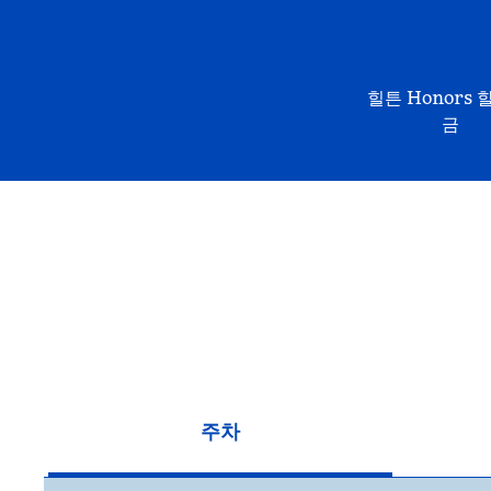
힐튼 Honors 
금
주차