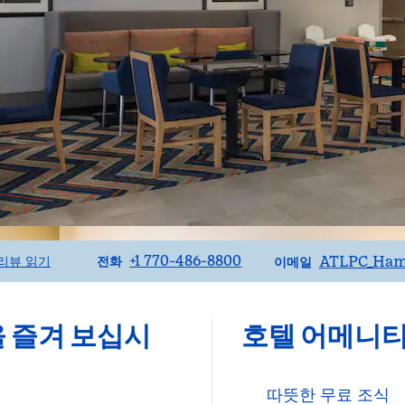
전화
이메일
+1 770-486-8800
ATLPC_Ham
리뷰 읽기
전화
이메일
 즐겨 보십시
호텔 어메니
따뜻한 무료 조식