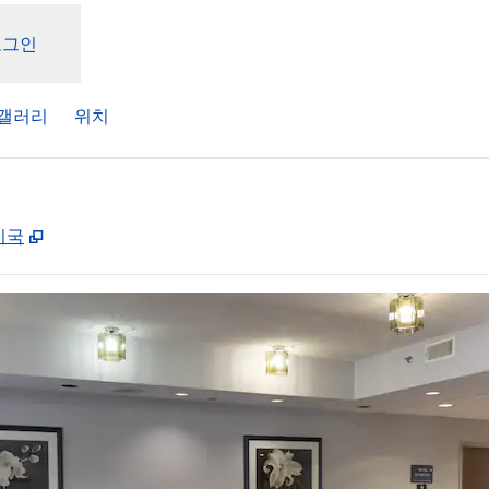
로그인
갤러리
위치
,
새 탭 열림
 미국