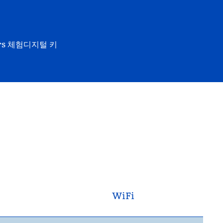
rs 체험
디지털 키
WiFi