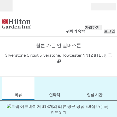
콘텐츠로 이동
개장
가입하기
귀하의 숙박
로그인
힐튼 가든 인 실버스톤
,
Silverstone Circuit Silverstone, Towcester NN12 8TL , 영국
1
/
12
이전 이미지
다음
1/12
연락처
리뷰
연락처
입실 시간
3.9
(
318
)
리뷰 읽기