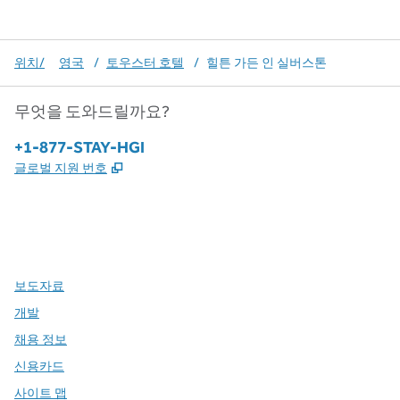
위치/
영국
/
토우스터 호텔
/
힐튼 가든 인 실버스톤
무엇을 도와드릴까요?
전화:
+1-877-STAY-HGI
,
새 탭 열림
글로벌 지원 번호
x
facebook
instagram
,
새 탭에서 열림
,
새 탭에서 열림
,
새 탭에서 열림
보도자료
개발
채용 정보
신용카드
사이트 맵