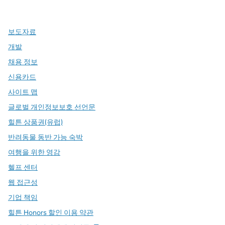
,
새 탭에서 열림
,
새 탭에서 열림
,
새 탭에서 열림
보도자료
개발
채용 정보
신용카드
사이트 맵
글로벌 개인정보보호 선언문
힐튼 상품권(유럽)
반려동물 동반 가능 숙박
여행을 위한 영감
헬프 센터
웹 접근성
기업 책임
힐튼 Honors 할인 이용 약관