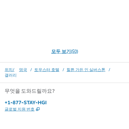
모두 보기(50)
위치/
영국
/
토우스터 호텔
/
힐튼 가든 인 실버스톤
/
갤러리
무엇을 도와드릴까요?
전화:
+1-877-STAY-HGI
,
새 탭 열림
글로벌 지원 번호
x
facebook
instagram