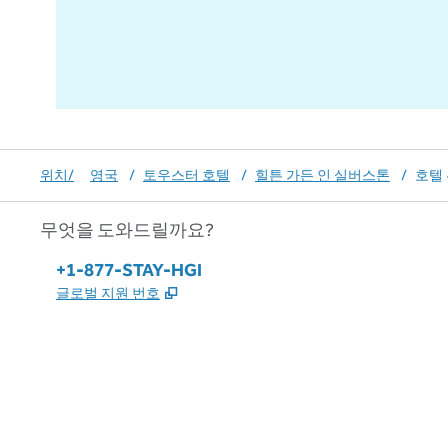
위치/
영국
/
토우스터 호텔
/
힐튼 가든 인 실버스톤
/
호텔
무엇을 도와드릴까요?
전화:
+1-877-STAY-HGI
,
새 탭 열림
글로벌 지원 번호
x
facebook
instagram
,
새 탭에서 열림
,
새 탭에서 열림
,
새 탭에서 열림