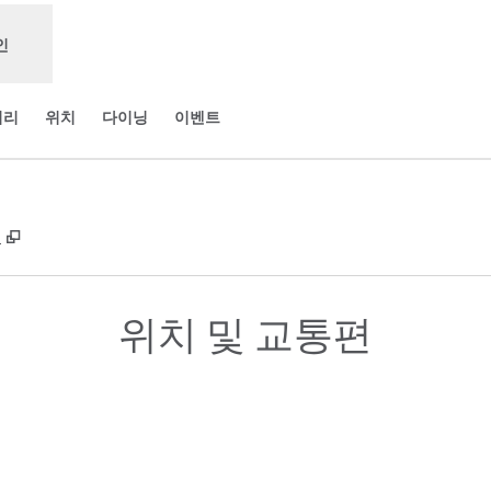
인
러리
위치
다이닝
이벤트
,
새 탭 열림
국
위치 및 교통편