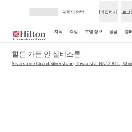
콘텐츠로 이동
귀하의 숙박
가입하기
로그
메뉴 열기
자택
객실
호텔 정보
상품
갤
힐튼 가든 인 실버스톤
Silverstone Circuit Silverstone, Towcester NN12 8TL , 영