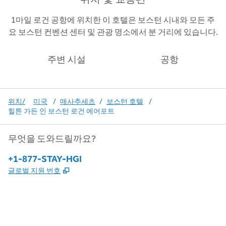
1마일 로건 공항에 위치한 이 호텔은 보스턴 시내와 모든 주
요 보스턴 컨벤션 센터 및 관광 명소에서 분 거리에 있습니다.
주변 시설
공항
위치/
미국
/
매사추세츠
/
보스턴 호텔
/
힐튼 가든 인 보스턴 로건 에어포트
무엇을 도와드릴까요?
전화:
+1-877-STAY-HGI
,
새 탭 열림
글로벌 지원 번호
x
facebook
instagram
,
새 탭에서 열림
,
새 탭에서 열림
,
새 탭에서 열림