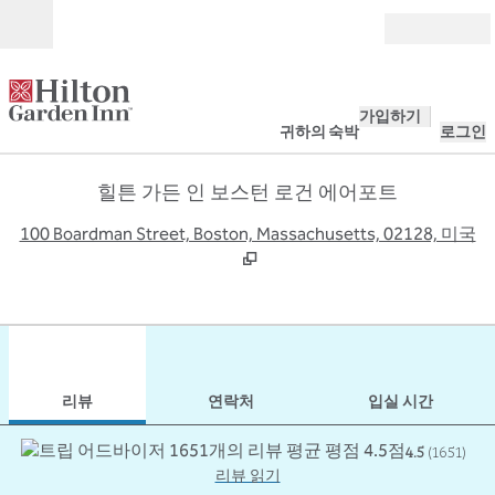
콘텐츠로 이동
개장
가입하기
귀하의 숙박
로그인
힐튼 가든 인 보스턴 로건 에어포트
,
100 Boardman Street, Boston, Massachusetts, 02128, 미국
1
/
12
이전 이미지
다음
1/12
연락처
리뷰
연락처
입실 시간
4.5
(
1651
)
리뷰 읽기