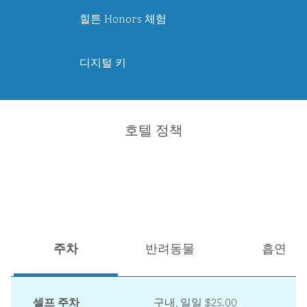
힐튼 Honors 체험
디지털 키
호텔 정책
주차
반려동물
흡연
셀프 주차
구내
,
일일 $25.00