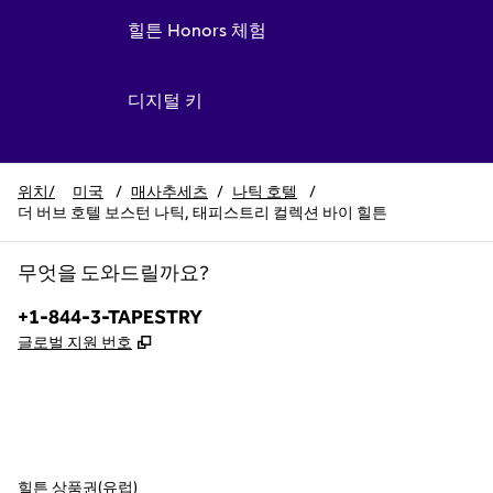
힐튼 Honors 체험
디지털 키
위치/
미국
/
매사추세츠
/
나틱 호텔
/
더 버브 호텔 보스턴 나틱, 태피스트리 컬렉션 바이 힐튼
무엇을 도와드릴까요?
전화:
+1-844-3-TAPESTRY
,
새 탭 열림
글로벌 지원 번호
x
facebook
instagram
,
새 탭에서 열림
,
새 탭에서 열림
,
새 탭에서 열림
힐튼 상품권(유럽)