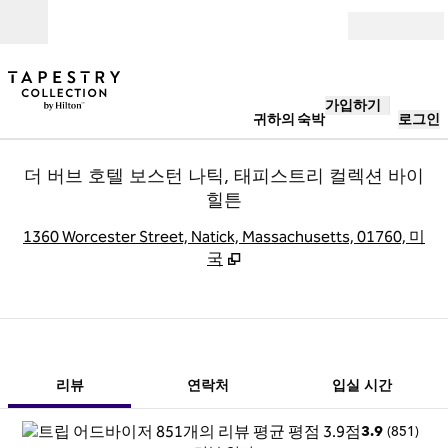
콘텐츠로 이동
개장
가입하기
귀하의 숙박
로그인
더 버브 호텔 보스턴 나틱, 태피스트리 컬렉션 바이
힐튼
,
1360 Worcester Street, Natick, Massachusetts, 01760, 미
국
1/11
1
/
11
이전 이미지
다음 이미지
연락처
리뷰
연락처
입실 시간
(
851
)
3.9