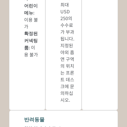
최대
어린이
USD
메뉴
:
250의
이용 불
수수료
가
가 부과
확정된
됩니다.
커넥팅
지정된
이
룸
:
야외 흡
용 불가
연 구역
의 위치
는 프론
트 데스
크에 문
의하십
시오.
반려동물