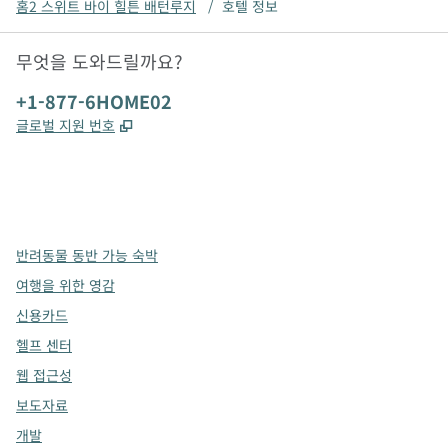
홈2 스위트 바이 힐튼 배턴루지
/
호텔 정보
무엇을 도와드릴까요?
전화:
+1-877-6HOME02
,
새 탭 열림
글로벌 지원 번호
x
facebook
instagram
,
새 탭에서 열림
,
새 탭에서 열림
,
새 탭에서 열림
반려동물 동반 가능 숙박
여행을 위한 영감
신용카드
헬프 센터
웹 접근성
보도자료
개발