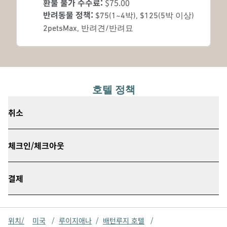
환불 불가 수수료:
$75.00
반려동물 정책:
$75(1~4박), $125(5박 이상)
2petsMax, 반려견/반려묘
호텔 정책
취소
체크인/체크아웃
결제
위치/
미국
/
루이지애나
/
배턴루지 호텔
/