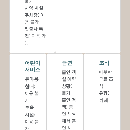
불가
차양 시설
주차장
:
이
용 불가
입출차 특
전
:
이용 가
능
어린이
금연
조식
서비스
흡연 객
따뜻한
실 예약
무료 조
유아용
상황:
식
침대
:
불가
유형:
이용 불
흡연 정
가
뷔페
책:
금
보육
연 객실
시설
:
에서 흡
이용 불
연 시
가