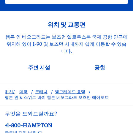
위치 및 교통편
햄튼 인 베오그라드는 보즈먼 옐로우스톤 국제 공항 인근에
위치해 있어 I-90 및 보즈먼 시내까지 쉽게 이동할 수 있습
니다.
주변 시설
공항
위치/
미국
/
몬태나
/
벨그레이드 호텔
/
햄튼 인 & 스위트 바이 힐튼 베오그라드 보즈만 에어포트
무엇을 도와드릴까요?
전화:
+1-800-HAMPTON
,
새 탭 열림
글로벌 지원 번호