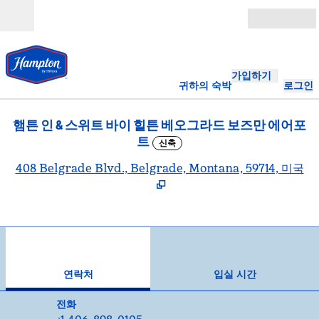
콘텐츠로 이동
개장
가입하기
귀하의 숙박
로그인
햄튼 인 & 스위트 바이 힐튼 베오그라드 보즈만 에어포
트
신축
,
408 Belgrade Blvd., Belgrade, Montana, 59714, 미국
1
/
7
이전 이미지
다음
1/7
연락처
연락처
입실 시간
전화
전화