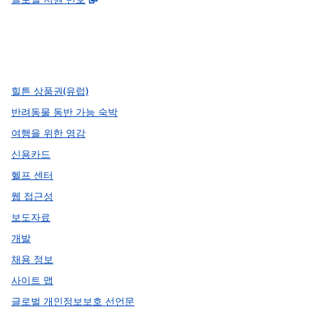
facebook
x
instagram
,
새 탭에서 열림
,
새 탭에서 열림
,
새 탭에서 열림
힐튼 상품권(유럽)
반려동물 동반 가능 숙박
여행을 위한 영감
신용카드
헬프 센터
웹 접근성
보도자료
개발
채용 정보
사이트 맵
글로벌 개인정보보호 선언문