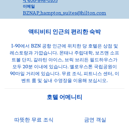
+1 406-898-0105
이메일
이메일
BZNAP_hampton_suites
@hilton.com
액티비티 인근의 편리한 숙박
I-90에서 BZN 공항 인근에 위치한 당 호텔은 상점 및
레스토랑과 가깝습니다. 몬태나 주립대학, 보즈맨 소프
트볼 단지, 갈라틴 아이스, 브릭 브리든 필드하우스가
모두 20분 이내에 있습니다. 옐로우스톤 국립공원이
90마일 거리에 있습니다. 무료 조식, 피트니스 센터, 이
벤트 룸 및 실내 수영장을 이용해 보십시오.
호텔 어메니티
따뜻한 무료 조식
금연 객실