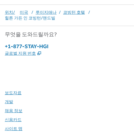
위치/
미국
/
루이지애나
/
코빙턴 호텔
/
힐튼 가든 인 코빙턴/맨드빌
무엇을 도와드릴까요?
전화:
+1-877-STAY-HGI
,
새 탭 열림
글로벌 지원 번호
x
facebook
instagram
,
새 탭에서 열림
,
새 탭에서 열림
,
새 탭에서 열림
보도자료
개발
채용 정보
신용카드
사이트 맵