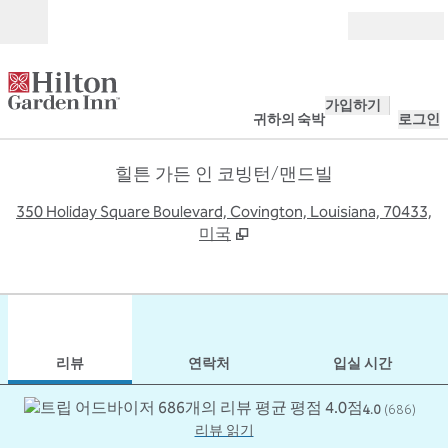
콘텐츠로 이동
개장
가입하기
귀하의 숙박
로그인
힐튼 가든 인 코빙턴/맨드빌
,
350 Holiday Square Boulevard, Covington, Louisiana, 70433,
미국
1
/
11
이전 이미지
다음
1/11
연락처
리뷰
연락처
입실 시간
4.0
(
686
)
리뷰 읽기