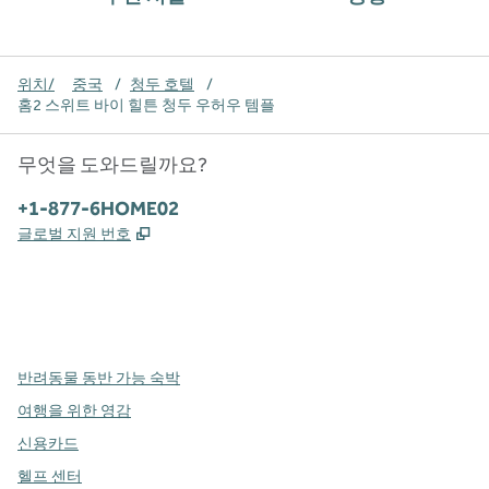
위치/
중국
/
청두 호텔
/
홈2 스위트 바이 힐튼 청두 우허우 템플
무엇을 도와드릴까요?
전화:
+1-877-6HOME02
,
새 탭 열림
글로벌 지원 번호
x
facebook
instagram
,
새 탭에서 열림
,
새 탭에서 열림
,
새 탭에서 열림
반려동물 동반 가능 숙박
여행을 위한 영감
신용카드
헬프 센터