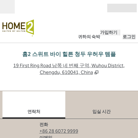
콘텐츠로 이동
개장
가입하기
귀하의 숙박
로그인
홈2 스위트 바이 힐튼 청두 우허우 템플
,
19 First Ring Road 남쪽 네 번째 구역, Wuhou District,
Chengdu, 610041, China
1
/
12
이전 이미지
다음
1/12
연락처
연락처
입실 시간
전화
전화
+86 28 6072 9999
Email
이메일