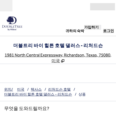
콘텐츠로 이동
개장
가입하기
귀하의 숙박
로그인
더블트리 바이 힐튼 호텔 댈러스 - 리처드슨
,
1981 North Central Expressway, Richardson, Texas, 75080,
미국
위치/
미국
/
텍사스
/
리처드슨 호텔
/
더블트리 바이 힐튼 호텔 댈러스 - 리처드슨
/
상품
무엇을 도와드릴까요?