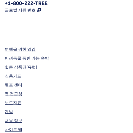
전화:
+1-800-222-TREE
,
새 탭 열림
글로벌 지원 번호
x
facebook
instagram
,
새 탭에서 열림
,
새 탭에서 열림
,
새 탭에서 열림
여행을 위한 영감
반려동물 동반 가능 숙박
힐튼 상품권(유럽)
신용카드
헬프 센터
웹 접근성
보도자료
개발
채용 정보
사이트 맵