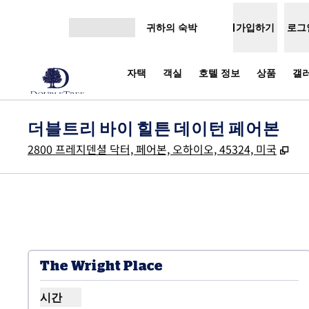
콘텐츠로 이동
귀하의 숙박
가입하기
로그
메뉴 열기
자택
객실
호텔 정보
상품
갤
더블트리 바이 힐튼 데이턴 페어본
,
새
2800 프레지덴셜 닥터, 페어본, 오하이오, 45324, 미국
The Wright Place
시간
Wright Place 시간 표시