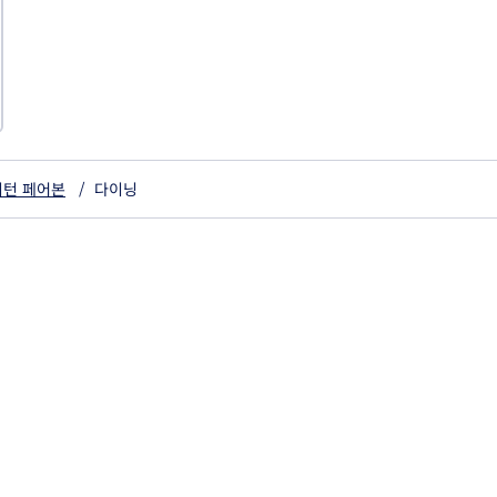
이턴 페어본
/
다이닝