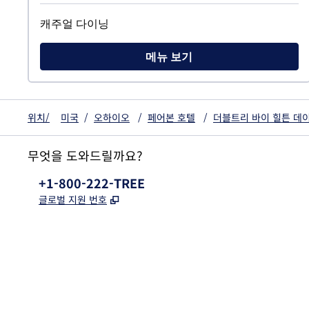
캐주얼 다이닝
메뉴 보기
위치/
미국
/
오하이오
/
페어본 호텔
/
더블트리 바이 힐튼 데
무엇을 도와드릴까요?
전화:
+1-800-222-TREE
,
새 탭 열림
글로벌 지원 번호
x
facebook
instagram
,
새 탭에서 열림
,
새 탭에서 열림
,
새 탭에서 열림