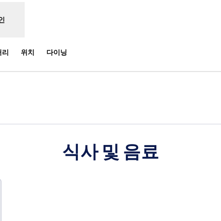
인
러리
위치
다이닝
 탭 열림
식사 및 음료