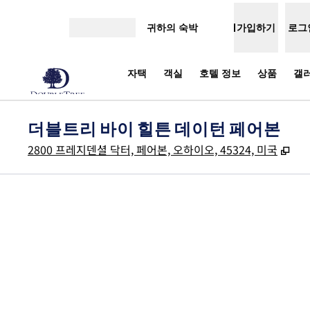
콘텐츠로 이동
귀하의 숙박
가입하기
로그
메뉴 열기
자택
객실
호텔 정보
상품
갤
더블트리 바이 힐튼 데이턴 페어본
,
새
2800 프레지덴셜 닥터, 페어본, 오하이오, 45324, 미국