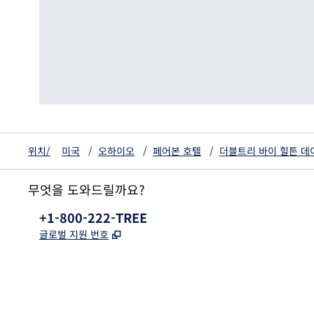
위치/
미국
/
오하이오
/
페어본 호텔
/
더블트리 바이 힐튼 데
무엇을 도와드릴까요?
전화:
+1-800-222-TREE
,
새 탭 열림
글로벌 지원 번호
x
facebook
instagram
,
새 탭에서 열림
,
새 탭에서 열림
,
새 탭에서 열림