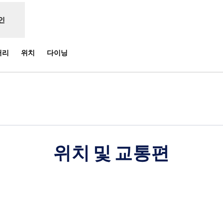
인
러리
위치
다이닝
 탭 열림
위치 및 교통편